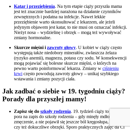
Katar i przeziębienia
. Na tym etapie ciąży przyszła mama
jest też znacznie bardziej narażona na działanie czynników
zewnętrznych i podatna na infekcje. Nawet lekkie
przeziębienie warto skonsultować z lekarzem, ale jeżeli
jedynym objawem jest katar, to nie musi on oznaczać infekcji.
Nieżyt nosa – wydzielinę i obrzęk – mogą też wywoływać
zmiany hormonalne.
Skurcze mięśni i
zawroty głowy
. U kobiet w ciąży często
występują także niedobory minerałów, zwłaszcza żelaza
(ryzyko anemii), magnezu, potasu czy sodu. W konsekwencji
mogą pojawiać się bolesne skurcze mięśni, o których na
pewno warto poinformować lekarza. Zmiany w
ciśnieniu
krwi
często powodują zawroty głowy – unikaj szybkiego
wstawania i zmiany pozycji ciała.
Jak zadbać o siebie w 19. tygodniu ciąży?
Porady dla przyszłej mamy!
Zapisz się do
szkoły rodzenia
. 19. tydzień ciąży to idealna
pora na zapis do szkoły rodzenia – gdy minęły mdłości i
zmęczenie, a nie pojawił się jeszcze ból kręgosłupa, zadyszka
czy też dokuczliwe obrzęki. Sporo praktycznych zajęć da Ci