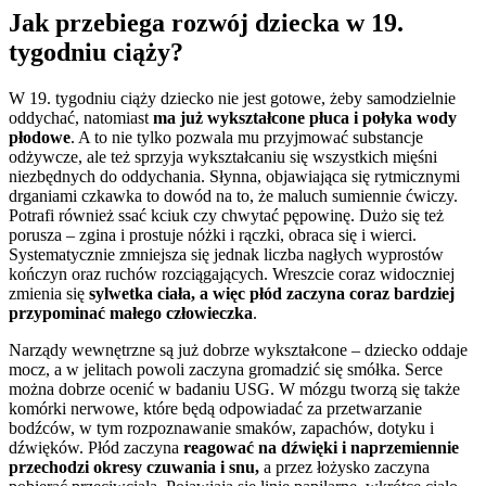
Jak przebiega rozwój dziecka w 19.
tygodniu ciąży?
W 19. tygodniu ciąży dziecko nie jest gotowe, żeby samodzielnie
oddychać, natomiast
ma już wykształcone płuca i połyka wody
płodowe
. A to nie tylko pozwala mu przyjmować substancje
odżywcze, ale też sprzyja wykształcaniu się wszystkich mięśni
niezbędnych do oddychania. Słynna, objawiająca się rytmicznymi
drganiami czkawka to dowód na to, że maluch sumiennie ćwiczy.
Potrafi również ssać kciuk czy chwytać pępowinę. Dużo się też
porusza – zgina i prostuje nóżki i rączki, obraca się i wierci.
Systematycznie zmniejsza się jednak liczba nagłych wyprostów
kończyn oraz ruchów rozciągających. Wreszcie coraz widoczniej
zmienia się
sylwetka ciała, a więc płód zaczyna coraz bardziej
przypominać małego człowieczka
.
Narządy wewnętrzne są już dobrze wykształcone – dziecko oddaje
mocz, a w jelitach powoli zaczyna gromadzić się smółka. Serce
można dobrze ocenić w badaniu USG. W mózgu tworzą się także
komórki nerwowe, które będą odpowiadać za przetwarzanie
bodźców, w tym rozpoznawanie smaków, zapachów, dotyku i
dźwięków. Płód zaczyna
reagować na dźwięki i naprzemiennie
przechodzi okresy czuwania i snu,
a przez łożysko zaczyna