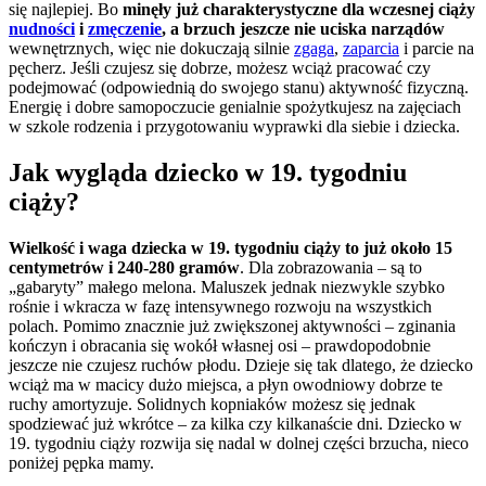
się najlepiej. Bo
minęły już charakterystyczne dla wczesnej ciąży
nudności
i
zmęczenie
, a brzuch jeszcze nie uciska narządów
wewnętrznych, więc nie dokuczają silnie
zgaga
,
zaparcia
i parcie na
pęcherz. Jeśli czujesz się dobrze, możesz wciąż pracować czy
podejmować (odpowiednią do swojego stanu) aktywność fizyczną.
Energię i dobre samopoczucie genialnie spożytkujesz na zajęciach
w szkole rodzenia i przygotowaniu wyprawki dla siebie i dziecka.
Jak wygląda dziecko w 19. tygodniu
ciąży?
Wielkość i waga dziecka w 19. tygodniu ciąży to już około 15
centymetrów i 240-280 gramów
. Dla zobrazowania – są to
„gabaryty” małego melona. Maluszek jednak niezwykle szybko
rośnie i wkracza w fazę intensywnego rozwoju na wszystkich
polach. Pomimo znacznie już zwiększonej aktywności – zginania
kończyn i obracania się wokół własnej osi – prawdopodobnie
jeszcze nie czujesz ruchów płodu. Dzieje się tak dlatego, że dziecko
wciąż ma w macicy dużo miejsca, a płyn owodniowy dobrze te
ruchy amortyzuje. Solidnych kopniaków możesz się jednak
spodziewać już wkrótce – za kilka czy kilkanaście dni. Dziecko w
19. tygodniu ciąży rozwija się nadal w dolnej części brzucha, nieco
poniżej pępka mamy.