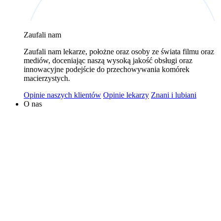
wykorzystywaniem plików cookies w powyższych celach
jest Polski Bank Komórek Macierzystych sp. z o.o. z
Zaufali nam
siedzibą w Warszawie. Niezależnymi administratorami
danych mogą być także nasi partnerzy. Informacje na
Zaufali nam lekarze, położne oraz osoby ze świata filmu oraz
temat wykorzystywanych plików cookies i przetwarzania
mediów, doceniając naszą wysoką jakość obsługi oraz
innowacyjne podejście do przechowywania komórek
danych osobowych, w tym o przysługujących prawach,
macierzystych.
znajduje się w
Polityce Prywatności
.
Opinie naszych klientów
Opinie lekarzy
Znani i lubiani
O nas