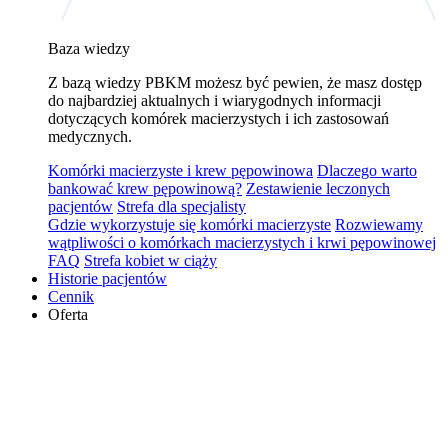
Baza wiedzy
Z bazą wiedzy PBKM możesz być pewien, że masz dostęp
do najbardziej aktualnych i wiarygodnych informacji
dotyczących komórek macierzystych i ich zastosowań
medycznych.
Komórki macierzyste i krew pępowinowa
Dlaczego warto
bankować krew pępowinową?
Zestawienie leczonych
pacjentów
Strefa dla specjalisty
Gdzie wykorzystuje się komórki macierzyste
Rozwiewamy
wątpliwości o komórkach macierzystych i krwi pępowinowej
FAQ
Strefa kobiet w ciąży
Historie pacjentów
Cennik
Oferta