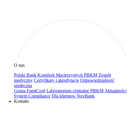
O nas
Polski Bank Komórek Macierzystych PBKM
Zespół
medyczny
Certyfikaty i akredytacje
Odpowiedzialność
społeczna
Grupa FamiCord
Laboratorium centralne PBKM
Aktualności
System Compliance
Dla klientow NovBank
Kontakt