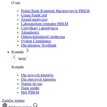
O nas
Polski Bank Komórek Macierzystych PBKM
Grupa FamiCord
Zespół medyczny
Laboratorium centralne PBKM
Certyfikaty i akredytacje
Aktualności
Odpowiedzialność społeczna
System Compliance
Dla klientow NovBank
Kontakt
Wróć
Kontakt
Dla nowych klientów
Dla obecnych klientów
Napisz do nas
Dane spółki
Mój PBKM
Zamów zestaw