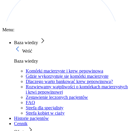
Menu:
Baza wiedzy
Wróć
Baza wiedzy
Komórki macierzyste i krew pępowinowa
Gdzie wykorzystuje się komórki macierzyste
Dlaczego warto bankować krew pępowinową?
Rozwiewamy wątpliwości o komórkach macierzystych
i krwi pępowinowej
Zestawienie leczonych pacjentów
FAQ
Strefa dla specjalisty
Strefa kobiet w ciąży
Historie pacjentów
Cennik