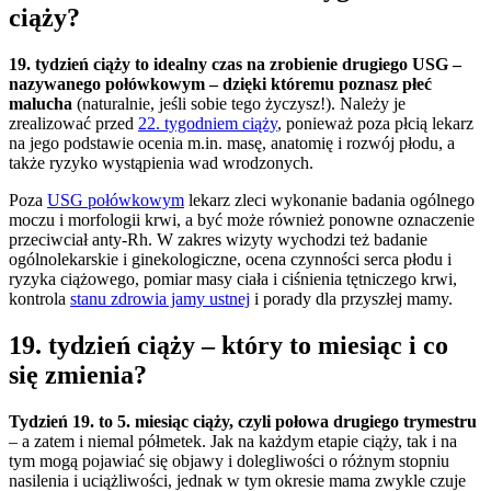
ciąży?
19. tydzień ciąży to idealny czas na zrobienie drugiego USG –
nazywanego połówkowym – dzięki któremu poznasz płeć
malucha
(naturalnie, jeśli sobie tego życzysz!). Należy je
zrealizować przed
22. tygodniem ciąży
, ponieważ poza płcią lekarz
na jego podstawie ocenia m.in. masę, anatomię i rozwój płodu, a
także ryzyko wystąpienia wad wrodzonych.
Poza
USG połówkowym
lekarz zleci wykonanie badania ogólnego
moczu i morfologii krwi, a być może również ponowne oznaczenie
przeciwciał anty-Rh. W zakres wizyty wychodzi też badanie
ogólnolekarskie i ginekologiczne, ocena czynności serca płodu i
ryzyka ciążowego, pomiar masy ciała i ciśnienia tętniczego krwi,
kontrola
stanu zdrowia jamy ustnej
i porady dla przyszłej mamy.
19. tydzień ciąży – który to miesiąc i co
się zmienia?
Tydzień 19. to 5. miesiąc ciąży, czyli połowa drugiego trymestru
– a zatem i niemal półmetek. Jak na każdym etapie ciąży, tak i na
tym mogą pojawiać się objawy i dolegliwości o różnym stopniu
nasilenia i uciążliwości, jednak w tym okresie mama zwykle czuje