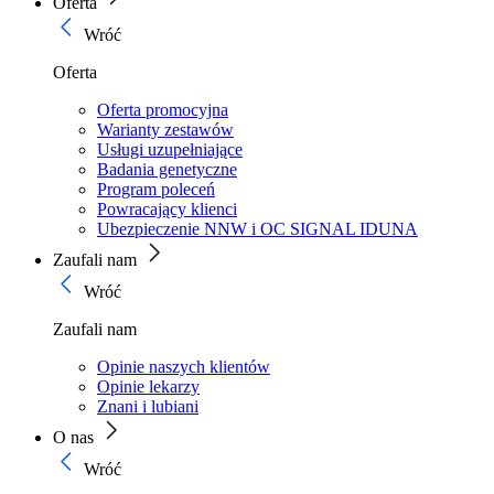
Oferta
Wróć
Oferta
Oferta promocyjna
Warianty zestawów
Usługi uzupełniające
Badania genetyczne
Program poleceń
Powracający klienci
Ubezpieczenie NNW i OC SIGNAL IDUNA
Zaufali nam
Wróć
Zaufali nam
Opinie naszych klientów
Opinie lekarzy
Znani i lubiani
O nas
Wróć