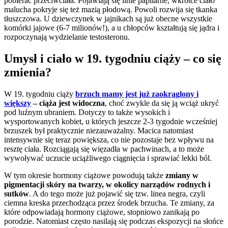
pobierać przeciwciała. Pojawiają się linie papilarne, wkrótce ciało
malucha pokryje się też mazią płodową. Powoli rozwija się tkanka
tłuszczowa. U dziewczynek w jajnikach są już obecne wszystkie
komórki jajowe (6-7 milionów!), a u chłopców kształtują się jądra i
rozpoczynają wydzielanie testosteronu.
Umysł i ciało w 19. tygodniu ciąży – co się
zmienia?
W 19. tygodniu ciąży
brzuch mamy jest już zaokrąglony i
większy
– ciąża jest widoczna
, choć zwykle da się ją wciąż ukryć
pod luźnym ubraniem. Dotyczy to także wysokich i
wysportowanych kobiet, u których jeszcze 2-3 tygodnie wcześniej
brzuszek był praktycznie niezauważalny. Macica natomiast
intensywnie się teraz powiększa, co nie pozostaje bez wpływu na
resztę ciała. Rozciągają się więzadła w pachwinach, a to może
wywoływać uczucie uciążliwego ciągnięcia i sprawiać lekki ból.
W tym okresie hormony ciążowe powodują także
zmiany w
pigmentacji skóry na twarzy, w okolicy narządów rodnych i
sutków
. A do tego może już pojawić się tzw. linea negra, czyli
ciemna kreska przechodząca przez środek brzucha. Te zmiany, za
które odpowiadają hormony ciążowe, stopniowo zanikają po
porodzie. Natomiast często nasilają się podczas ekspozycji na słońce