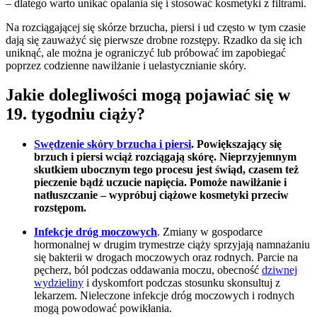
– dlatego warto unikać opalania się i stosować kosmetyki z filtrami.
Na rozciągającej się skórze brzucha, piersi i ud często w tym czasie
dają się zauważyć się pierwsze drobne rozstępy. Rzadko da się ich
uniknąć, ale można je ograniczyć lub próbować im zapobiegać
poprzez codzienne nawilżanie i uelastycznianie skóry.
Jakie dolegliwości mogą pojawiać się w
19. tygodniu ciąży?
Swędzenie skóry brzucha i piersi
. Powiększający się
brzuch i piersi wciąż rozciągają skórę. Nieprzyjemnym
skutkiem ubocznym tego procesu jest świąd, czasem też
pieczenie bądź uczucie napięcia. Pomoże nawilżanie i
natłuszczanie – wypróbuj ciążowe kosmetyki przeciw
rozstępom.
Infekcje dróg moczowych
. Zmiany w gospodarce
hormonalnej w drugim trymestrze ciąży sprzyjają namnażaniu
się bakterii w drogach moczowych oraz rodnych. Parcie na
pęcherz, ból podczas oddawania moczu, obecność
dziwnej
wydzieliny
i dyskomfort podczas stosunku skonsultuj z
lekarzem. Nieleczone infekcje dróg moczowych i rodnych
mogą powodować powikłania.