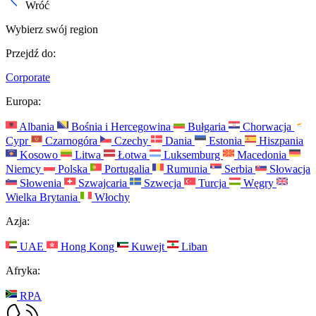
Wróć
Wybierz swój region
Przejdź do:
Corporate
Europa:
Albania
Bośnia i Hercegowina
Bułgaria
Chorwacja
Cypr
Czarnogóra
Czechy
Dania
Estonia
Hiszpania
Kosowo
Litwa
Łotwa
Luksemburg
Macedonia
Niemcy
Polska
Portugalia
Rumunia
Serbia
Słowacja
Słowenia
Szwajcaria
Szwecja
Turcja
Węgry
Wielka Brytania
Włochy
Azja:
UAE
Hong Kong
Kuwejt
Liban
Afryka:
RPA