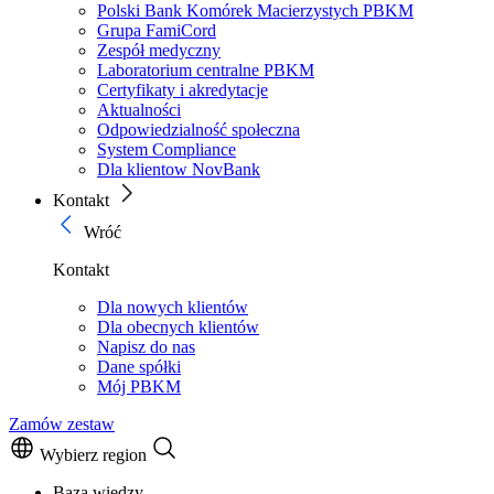
Polski Bank Komórek Macierzystych PBKM
Grupa FamiCord
Zespół medyczny
Laboratorium centralne PBKM
Certyfikaty i akredytacje
Aktualności
Odpowiedzialność społeczna
System Compliance
Dla klientow NovBank
Kontakt
Wróć
Kontakt
Dla nowych klientów
Dla obecnych klientów
Napisz do nas
Dane spółki
Mój PBKM
Zamów zestaw
Wybierz region
Baza wiedzy