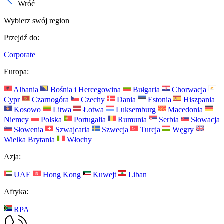
Wróć
Wybierz swój region
Przejdź do:
Corporate
Europa:
Albania
Bośnia i Hercegowina
Bułgaria
Chorwacja
Cypr
Czarnogóra
Czechy
Dania
Estonia
Hiszpania
Kosowo
Litwa
Łotwa
Luksemburg
Macedonia
Niemcy
Polska
Portugalia
Rumunia
Serbia
Słowacja
Słowenia
Szwajcaria
Szwecja
Turcja
Węgry
Wielka Brytania
Włochy
Azja:
UAE
Hong Kong
Kuwejt
Liban
Afryka:
RPA