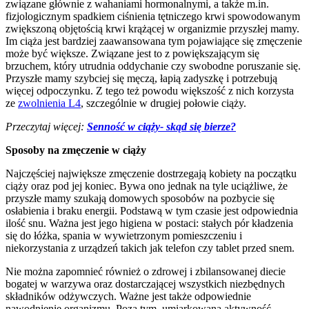
związane głównie z wahaniami hormonalnymi, a także m.in.
fizjologicznym spadkiem ciśnienia tętniczego krwi spowodowanym
zwiększoną objętością krwi krążącej w organizmie przyszłej mamy.
Im ciąża jest bardziej zaawansowana tym pojawiające się zmęczenie
może być większe. Związane jest to z powiększającym się
brzuchem, który utrudnia oddychanie czy swobodne poruszanie się.
Przyszłe mamy szybciej się męczą, łapią zadyszkę i potrzebują
więcej odpoczynku. Z tego też powodu większość z nich korzysta
ze
zwolnienia L4
, szczególnie w drugiej połowie ciąży.
Przeczytaj więcej:
Senność w ciąży- skąd się bierze?
Sposoby na zmęczenie w ciąży
Najczęściej największe zmęczenie dostrzegają kobiety na początku
ciąży oraz pod jej koniec. Bywa ono jednak na tyle uciążliwe, że
przyszłe mamy szukają domowych sposobów na pozbycie się
osłabienia i braku energii. Podstawą w tym czasie jest odpowiednia
ilość snu. Ważna jest jego higiena w postaci: stałych pór kładzenia
się do łóżka, spania w wywietrzonym pomieszczeniu i
niekorzystania z urządzeń takich jak telefon czy tablet przed snem.
Nie można zapomnieć również o zdrowej i zbilansowanej diecie
bogatej w warzywa oraz dostarczającej wszystkich niezbędnych
składników odżywczych. Ważne jest także odpowiednie
nawodnienie organizmu. Poza tym, umiarkowana aktywność