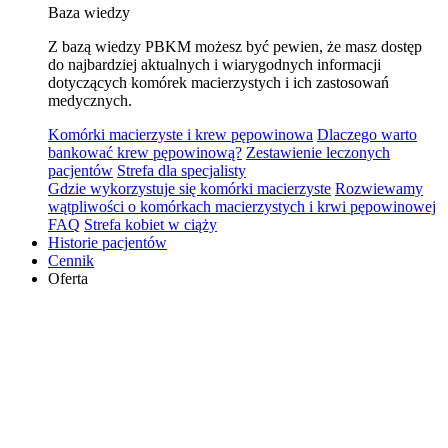
Baza wiedzy
Z bazą wiedzy PBKM możesz być pewien, że masz dostęp
do najbardziej aktualnych i wiarygodnych informacji
dotyczących komórek macierzystych i ich zastosowań
medycznych.
Komórki macierzyste i krew pępowinowa
Dlaczego warto
bankować krew pępowinową?
Zestawienie leczonych
pacjentów
Strefa dla specjalisty
Gdzie wykorzystuje się komórki macierzyste
Rozwiewamy
wątpliwości o komórkach macierzystych i krwi pępowinowej
FAQ
Strefa kobiet w ciąży
Historie pacjentów
Cennik
Oferta