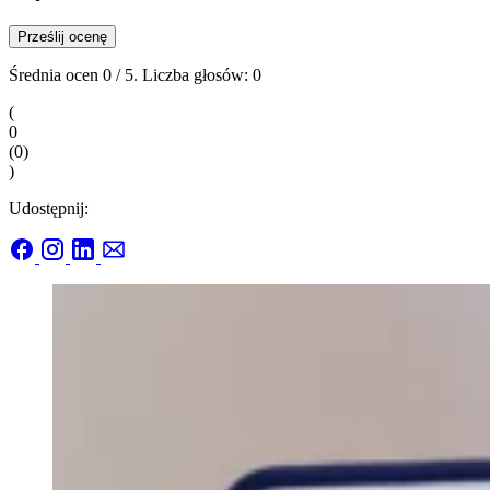
Prześlij ocenę
Średnia ocen
0
/ 5. Liczba głosów:
0
(
0
(
0
)
)
Udostępnij: