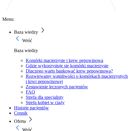
Menu:
Baza wiedzy
Wróć
Baza wiedzy
Komórki macierzyste i krew pępowinowa
Gdzie wykorzystuje się komórki macierzyste
Dlaczego warto bankować krew pępowinową?
Rozwiewamy wątpliwości o komórkach macierzystych
i krwi pępowinowej
Zestawienie leczonych pacjentów
FAQ
Strefa dla specjalisty
Strefa kobiet w ciąży
Historie pacjentów
Cennik
Oferta
Wróć