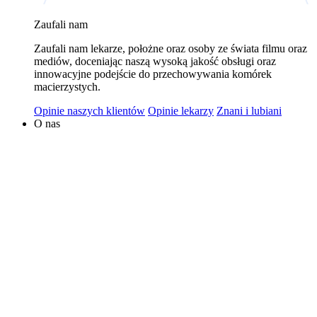
wykorzystywaniem plików cookies w powyższych celach
Zaufali nam
jest Polski Bank Komórek Macierzystych sp. z o.o. z
Zaufali nam lekarze, położne oraz osoby ze świata filmu oraz
siedzibą w Warszawie. Niezależnymi administratorami
mediów, doceniając naszą wysoką jakość obsługi oraz
danych mogą być także nasi partnerzy. Informacje na
innowacyjne podejście do przechowywania komórek
temat wykorzystywanych plików cookies i przetwarzania
macierzystych.
danych osobowych, w tym o przysługujących prawach,
Opinie naszych klientów
Opinie lekarzy
Znani i lubiani
znajduje się w
Polityce Prywatności
.
O nas