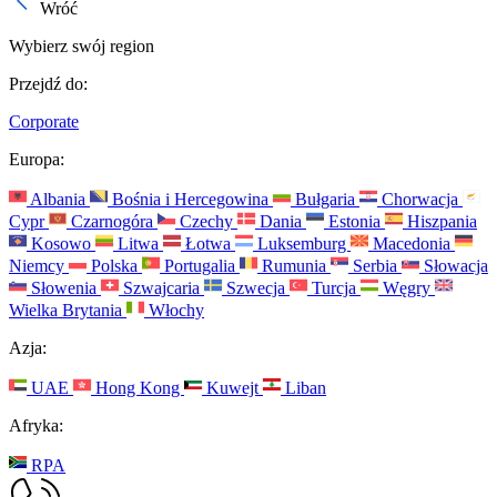
Wróć
Wybierz swój region
Przejdź do:
Corporate
Europa:
Albania
Bośnia i Hercegowina
Bułgaria
Chorwacja
Cypr
Czarnogóra
Czechy
Dania
Estonia
Hiszpania
Kosowo
Litwa
Łotwa
Luksemburg
Macedonia
Niemcy
Polska
Portugalia
Rumunia
Serbia
Słowacja
Słowenia
Szwajcaria
Szwecja
Turcja
Węgry
Wielka Brytania
Włochy
Azja:
UAE
Hong Kong
Kuwejt
Liban
Afryka:
RPA