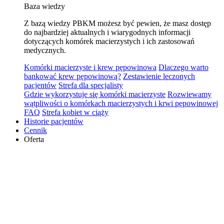
Baza wiedzy
Z bazą wiedzy PBKM możesz być pewien, że masz dostęp
do najbardziej aktualnych i wiarygodnych informacji
dotyczących komórek macierzystych i ich zastosowań
medycznych.
Komórki macierzyste i krew pępowinowa
Dlaczego warto
bankować krew pępowinową?
Zestawienie leczonych
pacjentów
Strefa dla specjalisty
Gdzie wykorzystuje się komórki macierzyste
Rozwiewamy
wątpliwości o komórkach macierzystych i krwi pępowinowej
FAQ
Strefa kobiet w ciąży
Historie pacjentów
Cennik
Oferta