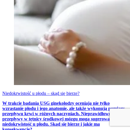
Niedokrwistość u płodu – skąd się bierze?
W trakcie badania USG ginekolodzy oceniają nie tylko
wzrastanie płodu i jego anatomię, ale także wykonują pomiary
przepływu krwi w różnych naczyniach. Nieprawidłowe
przepływy w tętnicy środkowej mózgu mogą sugerować
niedokrwistość u płodu. Skąd się bierze i jakie ma
konsekwencje?