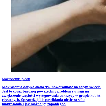
Makrosomia płodu
Makrosomia dotyka około 9% noworodków na całym świecie.
Jest to coraz bardziej powszechny problem z uwagi na
zwiększenie częstości występowania cukrzycy w grupie kobiet
ciężarnych. Sprawdź jakie powikłania niesie za sobą
makrosomia i jak można jej zapobiegać.