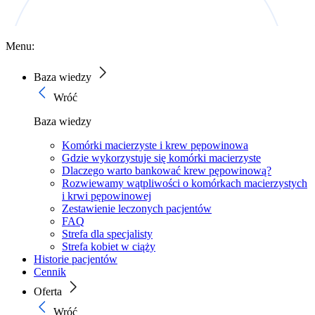
Menu:
Baza wiedzy
Wróć
Baza wiedzy
Komórki macierzyste i krew pępowinowa
Gdzie wykorzystuje się komórki macierzyste
Dlaczego warto bankować krew pępowinową?
Rozwiewamy wątpliwości o komórkach macierzystych
i krwi pępowinowej
Zestawienie leczonych pacjentów
FAQ
Strefa dla specjalisty
Strefa kobiet w ciąży
Historie pacjentów
Cennik
Oferta
Wróć