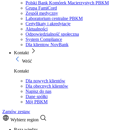
Polski Bank Komórek Macierzystych PBKM
Grupa FamiCord
Zespół medyczny
Laboratorium centralne PBKM
Certyfikaty i akredytacje
Aktualności
Odpowiedzialność społeczna
System Compliance
Dla klientow NovBank
Kontakt
Wróć
Kontakt
Dla nowych klientów
Dla obecnych klientów
Napisz do nas
Dane spółki
Mój PBKM
Zamów zestaw
Wybierz region
Baza wiedzy