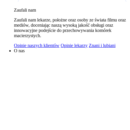
wykorzystywaniem plików cookies w powyższych celach
Zaufali nam
jest Polski Bank Komórek Macierzystych sp. z o.o. z
Zaufali nam lekarze, położne oraz osoby ze świata filmu oraz
siedzibą w Warszawie. Niezależnymi administratorami
mediów, doceniając naszą wysoką jakość obsługi oraz
danych mogą być także nasi partnerzy. Informacje na
innowacyjne podejście do przechowywania komórek
temat wykorzystywanych plików cookies i przetwarzania
macierzystych.
danych osobowych, w tym o przysługujących prawach,
Opinie naszych klientów
Opinie lekarzy
Znani i lubiani
znajduje się w
Polityce Prywatności
.
O nas