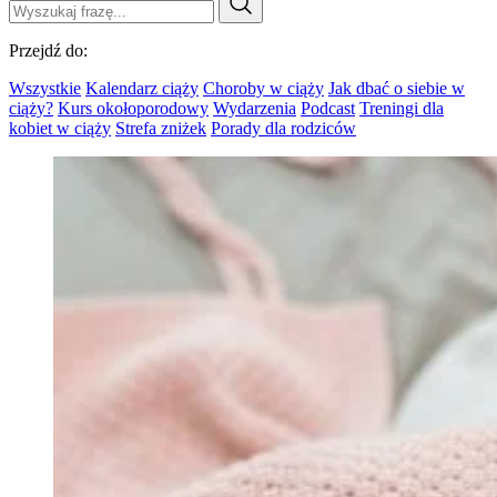
Przejdź do:
Wszystkie
Kalendarz ciąży
Choroby w ciąży
Jak dbać o siebie w
ciąży?
Kurs okołoporodowy
Wydarzenia
Podcast
Treningi dla
kobiet w ciąży
Strefa zniżek
Porady dla rodziców