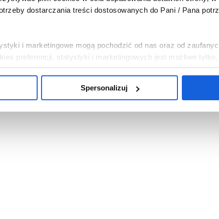
trzeby dostarczania treści dostosowanych do Pani / Pana potr
tatystyki i marketingowe mogą pochodzić od nas oraz od zaufanyc
es preferencji, statystyki i marketingowych jest możliwe tylko
Spersonalizuj
, abyśmy instalowali na Pani / Pana urządzeniu wszystkie pliki 
i chce Pani / Pan abyśmy wykorzystywali tylko pliki cookies ni
mowa”. Można w dowolnej chwili wycofać każdą z udzielonych 
c w „Spersonalizuj”.
bowych związanych z wykorzystywaniem plików cookies w powy
sp. z o.o. z siedzibą w Warszawie. Niezależnymi administrat
na temat wykorzystywanych plików cookies i przetwarzania dan
ajduje się w
Polityce Prywatności
.