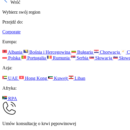
Wróć
Wybierz swój region
Przejdź do:
Corporate
Europa:
Albania
Bośnia i Hercegowina
Bułgaria
Chorwacja
C
Polska
Portugalia
Rumunia
Serbia
Słowacja
Słowe
Azja:
UAE
Hong Kong
Kuwejt
Liban
Afryka:
RPA
Umów konsultację o krwi pępowinowej