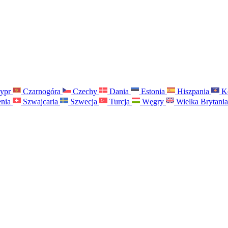
ypr
Czarnogóra
Czechy
Dania
Estonia
Hiszpania
K
nia
Szwajcaria
Szwecja
Turcja
Węgry
Wielka Brytani