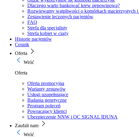
Dlaczego warto bankować krew pępowinową?
Rozwiewamy wątpliwości o komórkach macierzystych i
Zestawienie leczonych pacjentów
FAQ
Strefa dla specjalisty
Strefa kobiet w ciąży
Historie pacjentów
Cennik
Oferta
Wróć
Oferta
Oferta promocyjna
Warianty zestawów
Usługi uzupełniające
Badania genetyczne
Program poleceń
Powracający klienci
Ubezpieczenie NNW i OC SIGNAL IDUNA
Zaufali nam
Wróć