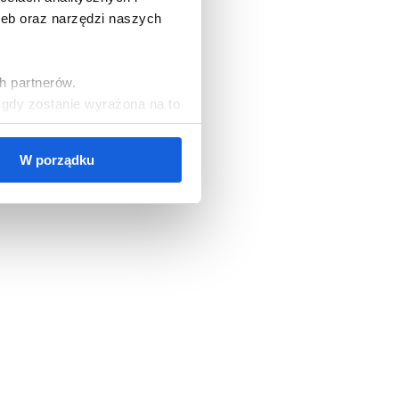
zeb oraz narzędzi naszych
h partnerów.
, gdy zostanie wyrażona na to
W porządku
cookies, należy wybrać
ezbędne do korzystania z
zgód oraz zarządzać
ższych celach jest Polski
orami danych mogą być także
ych osobowych, w tym o