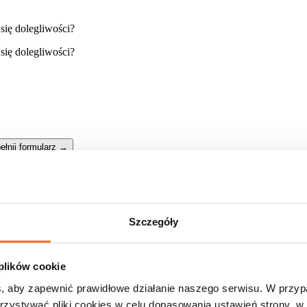
ełnij formularz
→
Szczegóły
 plików cookie
, aby zapewnić prawidłowe działanie naszego serwisu. W przy
zystywać pliki cookies w celu dopasowania ustawień strony, w 