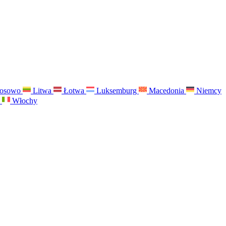
osowo
Litwa
Łotwa
Luksemburg
Macedonia
Niemcy
a
Włochy