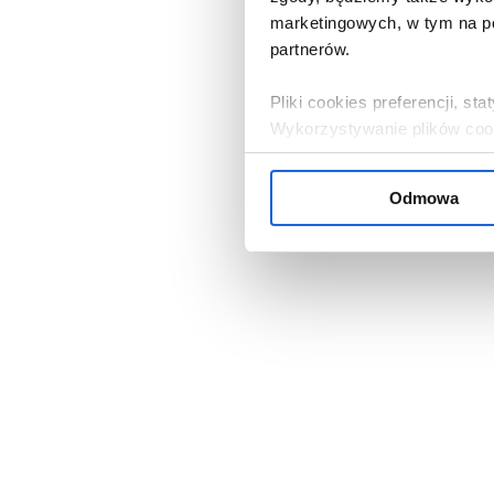
marketingowych, w tym na po
partnerów.
Pliki cookies preferencji, s
Wykorzystywanie plików cooki
zgoda.
Odmowa
Jeżeli zgadza się Pani / Pan
przycisk „W porządku”. Jeżel
serwisu, należy kliknąć „Od
ustawieniami cookies, klikają
Administratorem danych oso
Bank Komórek Macierzystych 
nasi partnerzy. Informacje 
przysługujących prawach, zn