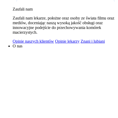
wykorzystywaniem plików cookies w powyższych celach
Zaufali nam
jest Polski Bank Komórek Macierzystych sp. z o.o. z
Zaufali nam lekarze, położne oraz osoby ze świata filmu oraz
siedzibą w Warszawie. Niezależnymi administratorami
mediów, doceniając naszą wysoką jakość obsługi oraz
danych mogą być także nasi partnerzy. Informacje na
innowacyjne podejście do przechowywania komórek
temat wykorzystywanych plików cookies i przetwarzania
macierzystych.
danych osobowych, w tym o przysługujących prawach,
Opinie naszych klientów
Opinie lekarzy
Znani i lubiani
znajduje się w
Polityce Prywatności
.
O nas