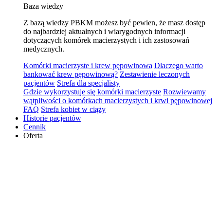
Baza wiedzy
Z bazą wiedzy PBKM możesz być pewien, że masz dostęp
do najbardziej aktualnych i wiarygodnych informacji
dotyczących komórek macierzystych i ich zastosowań
medycznych.
Komórki macierzyste i krew pępowinowa
Dlaczego warto
bankować krew pępowinową?
Zestawienie leczonych
pacjentów
Strefa dla specjalisty
Gdzie wykorzystuje się komórki macierzyste
Rozwiewamy
wątpliwości o komórkach macierzystych i krwi pępowinowej
FAQ
Strefa kobiet w ciąży
Historie pacjentów
Cennik
Oferta