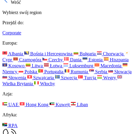
Wróć
Wybierz swój region
Przejdź do:
Corporate
Europa:
Albania
Bośnia i Hercegowina
Bułgaria
Chorwacja
Cypr
Czarnogóra
Czechy
Dania
Estonia
Hiszpania
Kosowo
Litwa
Łotwa
Luksemburg
Macedonia
Niemcy
Polska
Portugalia
Rumunia
Serbia
Słowacja
Słowenia
Szwajcaria
Szwecja
Turcja
Węgry
Wielka Brytania
Włochy
Azja:
UAE
Hong Kong
Kuwejt
Liban
Afryka:
RPA