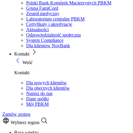
Polski Bank Komórek Macierzystych PBKM
Grupa FamiCord
Zespół medyczny
Laboratorium centralne PBKM
Certyfikaty i akredytacje
Aktualności
Odpowiedzialność społeczna
System Compliance
Dla klientow NovBank
Kontakt
Wróć
Kontakt
Dla nowych klientów
Dla obecnych klientów
Napisz do nas
Dane spółki
Mój PBKM
Zamów zestaw
Wybierz region
Baza wiedzy