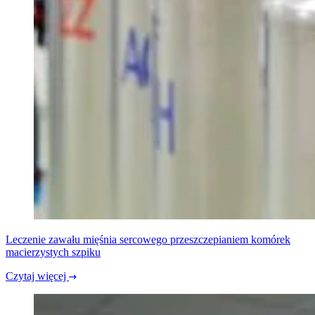
Leczenie zawału mięśnia sercowego przeszczepianiem komórek
macierzystych szpiku
Czytaj więcej