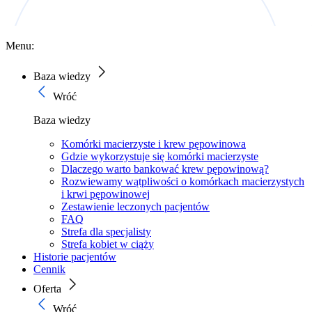
Menu:
Baza wiedzy
Wróć
Baza wiedzy
Komórki macierzyste i krew pępowinowa
Gdzie wykorzystuje się komórki macierzyste
Dlaczego warto bankować krew pępowinową?
Rozwiewamy wątpliwości o komórkach macierzystych
i krwi pępowinowej
Zestawienie leczonych pacjentów
FAQ
Strefa dla specjalisty
Strefa kobiet w ciąży
Historie pacjentów
Cennik
Oferta
Wróć