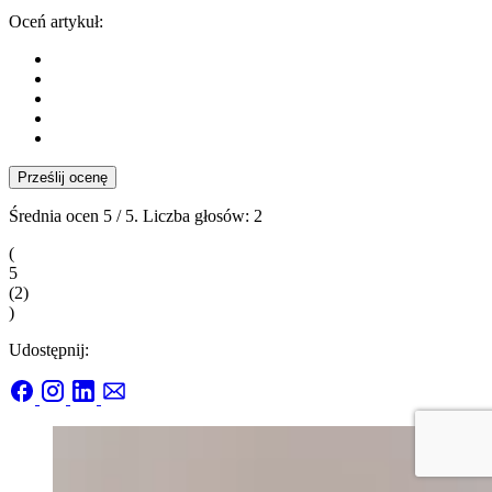
Oceń artykuł:
Prześlij ocenę
Średnia ocen
5
/ 5. Liczba głosów:
2
(
5
(
2
)
)
Udostępnij: