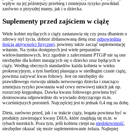
wpływ na jej późniejszy przebieg i zmniejsza ryzyko powikłań
zarówno u przyszłej mamy, jak i u dziecka.
Suplementy przed zajściem w ciążę
Wiele kobiet myślących o ciąży zastanawia się czy poza dbaniem o
zdrowy styl życia, dobrze zbilansowaną dietą oraz
odpowiednią
ilością aktywności fizycznej
, powinny także zacząć suplementację
witamin. Na rynku dostępnych jest wiele preparatów
wielowitaminowych, lecz zgodnie z zaleceniami PTGiP nie są one
niezbędne dla kobiet starających się o dziecko oraz będących w
ciąży. Według obecnych standardów każda kobieta w wieku
prokreacyjnym, a tym bardziej planująca w niedługim czasie ciążę,
powinna zażywać kwas foliowy. Jest on niezbędny do
prawidłowego rozwoju układu nerwowego dziecka i znacząco
zmniejsza ryzyko powstania wad cewy nerwowej takich jak np.
rozszczep kręgosłupa. Dawka kwasu foliowego powinna być
dostosowana odpowiednio do wywiadu dotyczącego m.in.
wcześniejszych poronień. Najczęściej jest to jednak 0,4 mg na dobę.
Dieta, zarówno przed, jak i w trakcie ciąży, bogata powinna być w
produkty zawierające kwasy DHA, które znajdują się m.in. w
rybach morskich. Poza tym, jeśli kobieta cierpi na
niedokrwistość
,
niezbędne okazać się może suplementowanie żelaza. Najlepiej