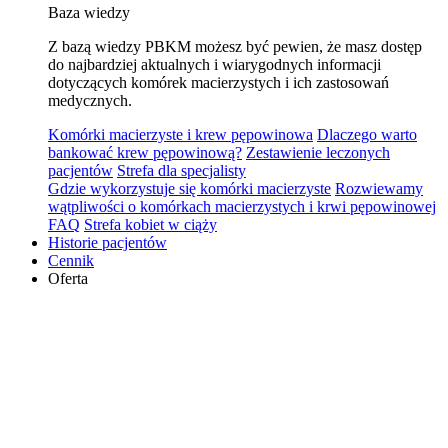
Baza wiedzy
Z bazą wiedzy PBKM możesz być pewien, że masz dostęp
do najbardziej aktualnych i wiarygodnych informacji
dotyczących komórek macierzystych i ich zastosowań
medycznych.
Komórki macierzyste i krew pępowinowa
Dlaczego warto
bankować krew pępowinową?
Zestawienie leczonych
pacjentów
Strefa dla specjalisty
Gdzie wykorzystuje się komórki macierzyste
Rozwiewamy
wątpliwości o komórkach macierzystych i krwi pępowinowej
FAQ
Strefa kobiet w ciąży
Historie pacjentów
Cennik
Oferta