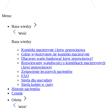
Menu:
Baza wiedzy
Wróć
Baza wiedzy
Komórki macierzyste i krew pępowinowa
Gdzie wykorzystuje się komórki macierzyste
Dlaczego warto bankować krew pępowinową?
Rozwiewamy wątpliwości o komórkach macierzystych
i krwi pępowinowej
Zestawienie leczonych pacjentów
FAQ
Strefa dla specjalisty
Strefa kobiet w ciąży
Historie pacjentów
Cennik
Oferta
Wróć