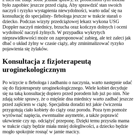
było zapobiec jeszcze przed ciążą. Aby sprawdzić stan swoich
naczyń i ryzyko wystąpienia niewydolności, warto udać się na
konsultację do specjalisty- flebologa jeszcze w trakcie starań o
dziecko. Podczas wizyty przedciążowej lekarz wykona USG
Doppler naczyń miednicy, brzucha oraz kończyn dolnych i oceni
wydolność naczyń żylnych. W przypadku wykrytych
nieprawidłowości może on zaproponować zabieg, ale też zaleci jak
dbać o układ żylny w czasie ciąży, aby zminimalizować ryzyko
pojawienia się żylaków.
Konsultacja z fizjoterapeutą
uroginekologicznym
Po wizycie u flebologa i zadbaniu o naczynia, warto następnie udać
się do fizjoterapeuty uroginekologicznego. Wiele kobiet decyduje
się na taką konsultację dopiero przed porodem lub już po nim. Nie
zdają sobie sprawy, że o mięśnie dna miednicy warto zadbać jeszcze
przed zajściem w ciążę. Specjalista doradzi też jakie ćwiczenia
przygotują ciało kobiety do ciąży oraz porodu. Poza tym pomoże
wyrównać napięcia, ewentualne asymetrie, a także poprawić
ukrwienie czy np. odciążyć przeponę. Dzięki temu przyszła mama
w trakcie ciąży będzie miała mniej dolegliwości, a dziecko będzie
mogło spokojnie rosnąć w jamie macicy.