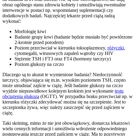
obraz ogólnego stanu zdrowia kobiety i umożliwiają ewentualne
interwencje w postaci np. wspomnianej suplementacji czy
dodatkowych badań. Najczęściej lekarze przed ciążą radzą
wykonać:
Morfologię krwi
Badanie grupy krwi (badanie będzie musiało być powtórzone
2-krotnie przed porodem)
Poziom przeciwciał w kierunku toksoplazmozy,
różyczki
,
cytomegalii, wirusowych zapaleń wątroby czy HIV
Stężenie TSH i FT3 oraz FT4 (hormony tarczycy)
Poziom glukozy na czczo
Dlaczego są to akurat te wymienione badania? Niedoczynność
tarczycy, objawiająca się m.in. wysokim poziomem TSH, często
może utrudniać zajście w ciążę. Jeśli badanie glukozy na czczo
wyjdzie nieprawidłowe kolejnym krokiem jest wykonanie
testu
obciążenia glukozą
(OGTT). W przypadku braku przeciwciał np. w
kierunku różyczki zdecydować można się na szczepienie. Jest to
szczepionka żywa, więc należy zaszczepić się przed zajściem w
ciążę.
Taki skrining, mimo że nie jest obowiązkowy, dostarcza lekarzowi
wielu cennych informacji i umożliwia wdrożenie odpowiedniego
postępowania jeszcze przed zajściem w ciążę. Ma to pozytywny