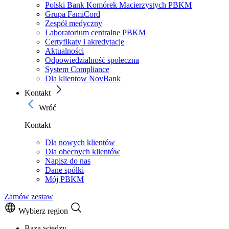
Polski Bank Komórek Macierzystych PBKM
Grupa FamiCord
Zespół medyczny
Laboratorium centralne PBKM
Certyfikaty i akredytacje
Aktualności
Odpowiedzialność społeczna
System Compliance
Dla klientow NovBank
Kontakt
Wróć
Kontakt
Dla nowych klientów
Dla obecnych klientów
Napisz do nas
Dane spółki
Mój PBKM
Zamów zestaw
Wybierz region
Baza wiedzy