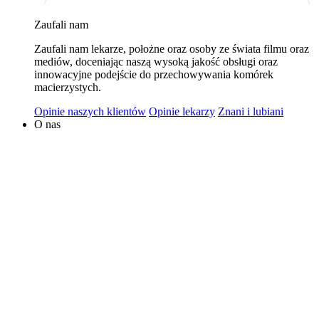
wykorzystywaniem plików cookies w powyższych celach
Zaufali nam
jest Polski Bank Komórek Macierzystych sp. z o.o. z
Zaufali nam lekarze, położne oraz osoby ze świata filmu oraz
siedzibą w Warszawie. Niezależnymi administratorami
mediów, doceniając naszą wysoką jakość obsługi oraz
danych mogą być także nasi partnerzy. Informacje na
innowacyjne podejście do przechowywania komórek
temat wykorzystywanych plików cookies i przetwarzania
macierzystych.
danych osobowych, w tym o przysługujących prawach,
Opinie naszych klientów
Opinie lekarzy
Znani i lubiani
znajduje się w
Polityce Prywatności
.
O nas