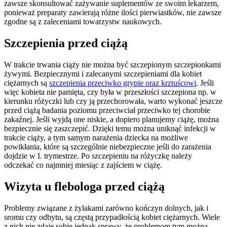
zawsze skonsultować zażywanie suplementów ze swoim lekarzem,
ponieważ preparaty zawierają różne ilości pierwiastków, nie zawsze
zgodne są z zaleceniami towarzystw naukowych.
Szczepienia przed ciążą
W trakcie trwania ciąży nie można być szczepionym szczepionkami
żywymi. Bezpiecznymi i zalecanymi szczepieniami dla kobiet
ciężarnych są
szczepienia przeciwko grypie oraz krztuścowi
. Jeśli
więc kobieta nie pamięta, czy była w przeszłości szczepiona np. w
kierunku różyczki lub czy ją przechorowała, warto wykonać jeszcze
przed ciążą badania poziomu przeciwciał przeciwko tej chorobie
zakaźnej. Jeśli wyjdą one niskie, a dopiero planujemy ciążę, można
bezpiecznie się zaszczepić. Dzięki temu można uniknąć infekcji w
trakcie ciąży, a tym samym narażenia dziecka na możliwe
powikłania, które są szczególnie niebezpieczne jeśli do zarażenia
dojdzie w I. trymestrze. Po szczepieniu na różyczkę należy
odczekać co najmniej miesiąc z zajściem w ciążę.
Wizyta u flebologa przed ciążą
Problemy związane z żylakami zarówno kończyn dolnych, jak i
sromu czy odbytu, są częstą przypadłością kobiet ciężarnych. Wiele
z nich nie zdaje sobie jednak sprawy, że problemom tym można