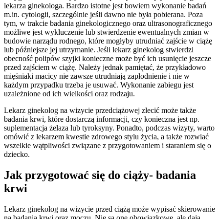
lekarza ginekologa. Bardzo istotne jest bowiem wykonanie badań
m.in. cytologii, szczególnie jeśli dawno nie była pobierana. Poza
tym, w trakcie badania ginekologicznego oraz ultrasonograficznego
możliwe jest wykluczenie lub stwierdzenie ewentualnych zmian w
budowie narządu rodnego, które mogłyby utrudniać zajście w ciążę
lub późniejsze jej utrzymanie. Jeśli lekarz ginekolog stwierdzi
obecność polipów szyjki konieczne może być ich usunięcie jeszcze
przed zajściem w ciążę. Należy jednak pamiętać, że przykładowo
mięśniaki macicy nie zawsze utrudniają zapłodnienie i nie w
każdym przypadku trzeba je usuwać. Wykonanie zabiegu jest
uzależnione od ich wielkości oraz rodzaju.
Lekarz ginekolog na wizycie przedciążowej zlecić może także
badania krwi, które dostarczą informacji, czy konieczna jest np.
suplementacja żelaza lub tyroksyny. Ponadto, podczas wizyty, warto
omówić z lekarzem kwestie zdrowego stylu życia, a także rozwiać
wszelkie wątpliwości związane z przygotowaniem i staraniem się o
dziecko.
Jak przygotować się do ciąży- badania
krwi
Lekarz ginekolog na wizycie przed ciążą może wypisać skierowanie
na badania krwi oraz moczu. Nie są one obowiązkowe, ale dają