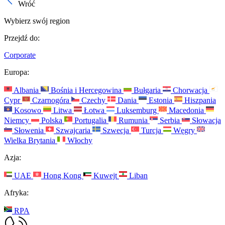
Wróć
Wybierz swój region
Przejdź do:
Corporate
Europa:
Albania
Bośnia i Hercegowina
Bułgaria
Chorwacja
Cypr
Czarnogóra
Czechy
Dania
Estonia
Hiszpania
Kosowo
Litwa
Łotwa
Luksemburg
Macedonia
Niemcy
Polska
Portugalia
Rumunia
Serbia
Słowacja
Słowenia
Szwajcaria
Szwecja
Turcja
Węgry
Wielka Brytania
Włochy
Azja:
UAE
Hong Kong
Kuwejt
Liban
Afryka:
RPA