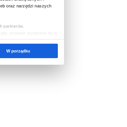
zeb oraz narzędzi naszych
h partnerów.
, gdy zostanie wyrażona na to
W porządku
cookies, należy wybrać
ezbędne do korzystania z
zgód oraz zarządzać
ższych celach jest Polski
orami danych mogą być także
ych osobowych, w tym o