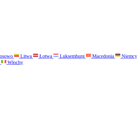
osowo
Litwa
Łotwa
Luksemburg
Macedonia
Niemcy
a
Włochy