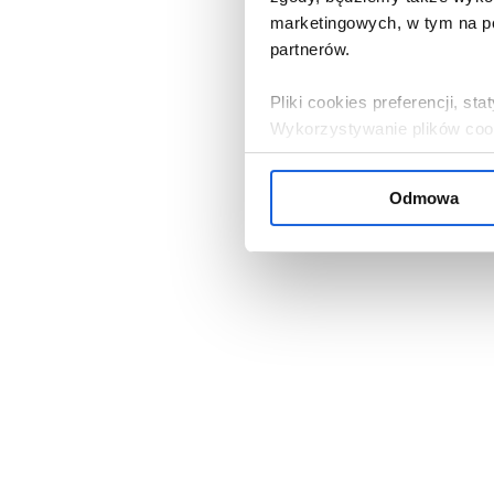
marketingowych, w tym na po
partnerów.
Pliki cookies preferencji, s
Wykorzystywanie plików cooki
zgoda.
Odmowa
Jeżeli zgadza się Pani / Pan
przycisk „W porządku”. Jeżel
serwisu, należy kliknąć „Od
ustawieniami cookies, klikają
Administratorem danych oso
Bank Komórek Macierzystych 
nasi partnerzy. Informacje 
przysługujących prawach, zn