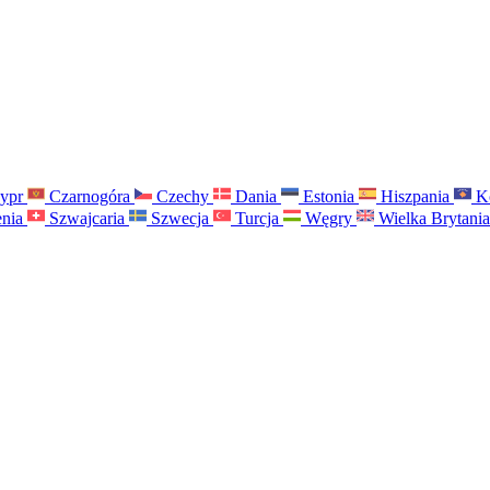
ypr
Czarnogóra
Czechy
Dania
Estonia
Hiszpania
K
nia
Szwajcaria
Szwecja
Turcja
Węgry
Wielka Brytani