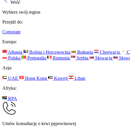
Wróć
Wybierz swój region
Przejdź do:
Corporate
Europa:
Albania
Bośnia i Hercegowina
Bułgaria
Chorwacja
C
Polska
Portugalia
Rumunia
Serbia
Słowacja
Słowe
Azja:
UAE
Hong Kong
Kuwejt
Liban
Afryka:
RPA
Umów konsultację o krwi pępowinowej