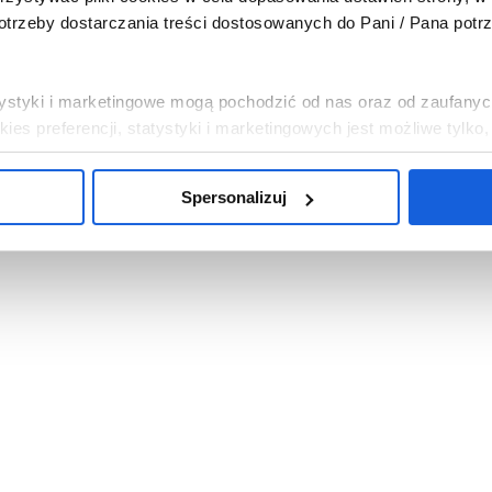
trzeby dostarczania treści dostosowanych do Pani / Pana potr
tatystyki i marketingowe mogą pochodzić od nas oraz od zaufanyc
es preferencji, statystyki i marketingowych jest możliwe tylko
Spersonalizuj
, abyśmy instalowali na Pani / Pana urządzeniu wszystkie pliki 
i chce Pani / Pan abyśmy wykorzystywali tylko pliki cookies ni
mowa”. Można w dowolnej chwili wycofać każdą z udzielonych 
c w „Spersonalizuj”.
bowych związanych z wykorzystywaniem plików cookies w powy
sp. z o.o. z siedzibą w Warszawie. Niezależnymi administrat
na temat wykorzystywanych plików cookies i przetwarzania dan
ajduje się w
Polityce Prywatności
.