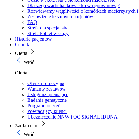
Dlaczego warto bankować krew pępowinową?
Rozwiewamy wątpliwości o komórkach macierzystych i
Zestawienie leczonych pacjentów
FAQ
Strefa dla specjalisty
Strefa kobiet w ciąży
Historie pacjentów
Cennik
Oferta
Wróć
Oferta
Oferta promocyjna
Warianty zestawów
Usługi uzupełniające
Badania genetyczne
Program poleceń
Powracający klienci
Ubezpieczenie NNW i OC SIGNAL IDUNA
Zaufali nam
Wróć