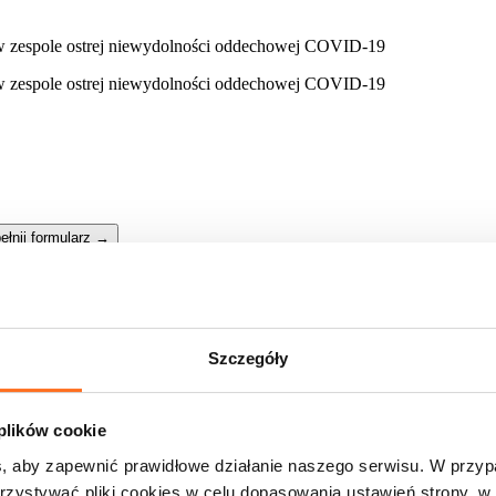
ełnij formularz
→
Szczegóły
 plików cookie
, aby zapewnić prawidłowe działanie naszego serwisu. W przy
zystywać pliki cookies w celu dopasowania ustawień strony, w 