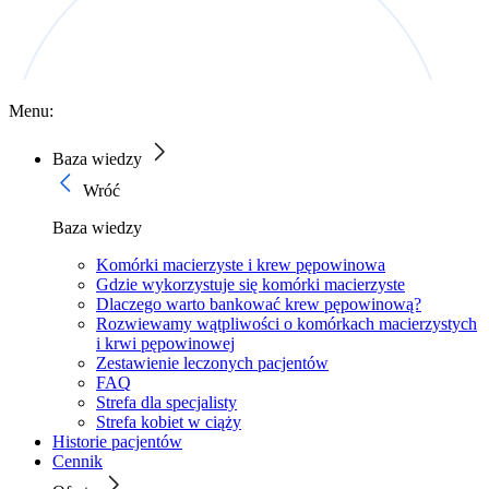
Menu:
Baza wiedzy
Wróć
Baza wiedzy
Komórki macierzyste i krew pępowinowa
Gdzie wykorzystuje się komórki macierzyste
Dlaczego warto bankować krew pępowinową?
Rozwiewamy wątpliwości o komórkach macierzystych
i krwi pępowinowej
Zestawienie leczonych pacjentów
FAQ
Strefa dla specjalisty
Strefa kobiet w ciąży
Historie pacjentów
Cennik