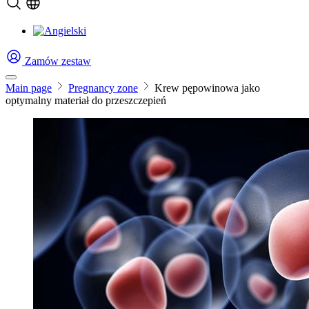
Zamów zestaw
Main page
Pregnancy zone
Krew pępowinowa jako
optymalny materiał do przeszczepień