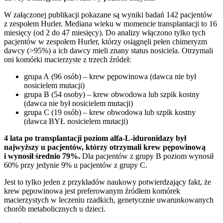
W załączonej publikacji pokazane są wyniki badań 142 pacjentów
z zespołem Hurler. Mediana wieku w momencie transplantacji to 16
miesięcy (od 2 do 47 miesięcy). Do analizy włączono tylko tych
pacjentów w zespołem Hurler, którzy osiągnęli pełen chimeryzm
dawcy (>95%) a ich dawcy mieli znany status nosiciela. Otrzymali
oni komórki macierzyste z trzech źródeł:
grupa A (96 osób) – krew pępowinowa (dawca nie był
nosicielem mutacji)
grupa B (54 osoby) – krew obwodowa lub szpik kostny
(dawca nie był nosicielem mutacji)
grupa C (19 osób) – krew obwodowa lub szpik kostny
(dawca BYŁ nosicielem mutacji)
4 lata po transplantacji poziom alfa-L-iduronidazy był
najwyższy u pacjentów, którzy otrzymali krew pępowinową
i wynosił średnio 79%.
Dla pacjentów z grupy B poziom wynosił
60% przy jedynie 9% u pacjentów z grupy C.
Jest to tylko jeden z przykładów naukowy potwierdzający fakt, że
krew pępowinowa jest preferowanym źródłem komórek
macierzystych w leczeniu rzadkich, genetycznie uwarunkowanych
chorób metabolicznych u dzieci.