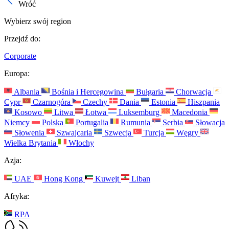
Wróć
Wybierz swój region
Przejdź do:
Corporate
Europa:
Albania
Bośnia i Hercegowina
Bułgaria
Chorwacja
Cypr
Czarnogóra
Czechy
Dania
Estonia
Hiszpania
Kosowo
Litwa
Łotwa
Luksemburg
Macedonia
Niemcy
Polska
Portugalia
Rumunia
Serbia
Słowacja
Słowenia
Szwajcaria
Szwecja
Turcja
Węgry
Wielka Brytania
Włochy
Azja:
UAE
Hong Kong
Kuwejt
Liban
Afryka:
RPA