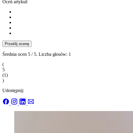
Oceń artykuł:
Prześlij ocenę
Średnia ocen
5
/ 5. Liczba głosów:
1
(
5
(
1
)
)
Udostępnij: