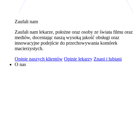
wykorzystywaniem plików cookies w powyższych celach
jest Polski Bank Komórek Macierzystych sp. z o.o. z
Zaufali nam
siedzibą w Warszawie. Niezależnymi administratorami
danych mogą być także nasi partnerzy. Informacje na
Zaufali nam lekarze, położne oraz osoby ze świata filmu oraz
temat wykorzystywanych plików cookies i przetwarzania
mediów, doceniając naszą wysoką jakość obsługi oraz
innowacyjne podejście do przechowywania komórek
danych osobowych, w tym o przysługujących prawach,
macierzystych.
znajduje się w
Polityce Prywatności
.
Opinie naszych klientów
Opinie lekarzy
Znani i lubiani
O nas