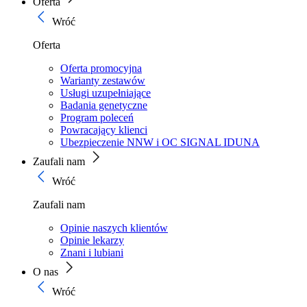
Oferta
Wróć
Oferta
Oferta promocyjna
Warianty zestawów
Usługi uzupełniające
Badania genetyczne
Program poleceń
Powracający klienci
Ubezpieczenie NNW i OC SIGNAL IDUNA
Zaufali nam
Wróć
Zaufali nam
Opinie naszych klientów
Opinie lekarzy
Znani i lubiani
O nas
Wróć