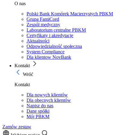
O nas
Polski Bank Komórek Macierzystych PBKM
Grupa FamiCord
Zespół medyczny
Laboratorium centralne PBKM
Certyfikaty i akredytacje
Aktualności
Odpowiedzialność społeczna
System Compliance
Dla klientow NovBank
Kontakt
Wróć
Kontakt
Dla nowych klientów
Dla obecnych klientów
Napisz do nas
Dane spółki
Mój PBKM
Zamów zestaw