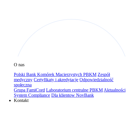
O nas
Polski Bank Komórek Macierzystych PBKM
Zespół
medyczny
Certyfikaty i akredytacje
Odpowiedzialność
społeczna
Grupa FamiCord
Laboratorium centralne PBKM
Aktualności
System Compliance
Dla klientow NovBank
Kontakt