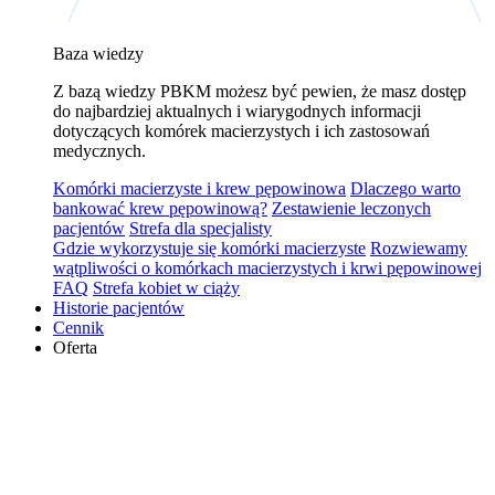
Baza wiedzy
Z bazą wiedzy PBKM możesz być pewien, że masz dostęp
do najbardziej aktualnych i wiarygodnych informacji
dotyczących komórek macierzystych i ich zastosowań
medycznych.
Komórki macierzyste i krew pępowinowa
Dlaczego warto
bankować krew pępowinową?
Zestawienie leczonych
pacjentów
Strefa dla specjalisty
Gdzie wykorzystuje się komórki macierzyste
Rozwiewamy
wątpliwości o komórkach macierzystych i krwi pępowinowej
FAQ
Strefa kobiet w ciąży
Historie pacjentów
Cennik
Oferta