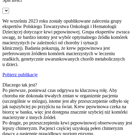
Spis treści
We wrześniu 2023 roku zostały opublikowane zalecenia grupy
ekspertów Polskiego Towarzystwa Onkologii i Hematologii
Dziecięcej dotyczące krwi pępowinowej. Grupa ekspertów zwraca
uwagę, że bardzo istotny jest wybór optymalnego źródła komórek
macierzystych (w zależności od choroby i sytuacji
klinicznej). Badania pokazują, że krew pępowinowa jest
preferowanym źródłem komórek macierzystych w leczeniu
rzadkich, genetycznie uwarunkowanych chorób metabolicznych
u dzieci.
Pobierz publikację
Dlaczego tak jest?
Po pierwsze, ponieważ czas odgrywa tu kluczową rolę. Aby
choroba nie dokonała trwałych zmian w organizmie pacjenta
(szczególnie w mózgu), istotne jest aby przeszczepienie odbyło się
jak najszybciej po przyjściu na świat. Krew pęowinowa czeka na
biorcę w banku, więc jest dostępna znacznie szybciej niż komórki
macierzyste z innych źródeł.
Po drugie, po przeszczepieniu krwi pępowinowej obserwowany jest
lepszy chimeryzm. Pacjenci częściej uzyskują pełen chimeryzm
dawcy a następnie prawidłowy poziom enzymu.