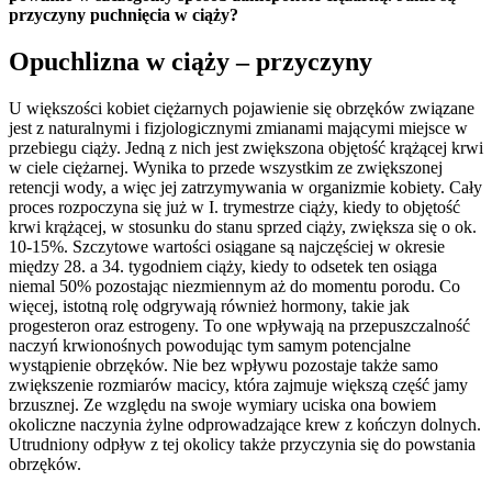
przyczyny puchnięcia w ciąży?
Opuchlizna w ciąży – przyczyny
U większości kobiet ciężarnych pojawienie się obrzęków związane
jest z naturalnymi i fizjologicznymi zmianami mającymi miejsce w
przebiegu ciąży. Jedną z nich jest zwiększona objętość krążącej krwi
w ciele ciężarnej. Wynika to przede wszystkim ze zwiększonej
retencji wody, a więc jej zatrzymywania w organizmie kobiety. Cały
proces rozpoczyna się już w I. trymestrze ciąży, kiedy to objętość
krwi krążącej, w stosunku do stanu sprzed ciąży, zwiększa się o ok.
10-15%. Szczytowe wartości osiągane są najczęściej w okresie
między 28. a 34. tygodniem ciąży, kiedy to odsetek ten osiąga
niemal 50% pozostając niezmiennym aż do momentu porodu. Co
więcej, istotną rolę odgrywają również hormony, takie jak
progesteron oraz estrogeny. To one wpływają na przepuszczalność
naczyń krwionośnych powodując tym samym potencjalne
wystąpienie obrzęków. Nie bez wpływu pozostaje także samo
zwiększenie rozmiarów macicy, która zajmuje większą część jamy
brzusznej. Ze względu na swoje wymiary uciska ona bowiem
okoliczne naczynia żylne odprowadzające krew z kończyn dolnych.
Utrudniony odpływ z tej okolicy także przyczynia się do powstania
obrzęków.