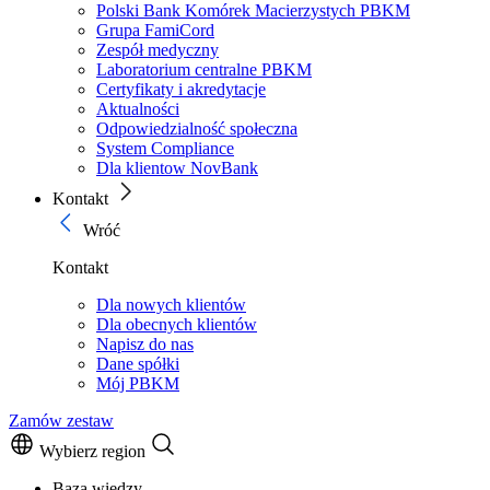
Polski Bank Komórek Macierzystych PBKM
Grupa FamiCord
Zespół medyczny
Laboratorium centralne PBKM
Certyfikaty i akredytacje
Aktualności
Odpowiedzialność społeczna
System Compliance
Dla klientow NovBank
Kontakt
Wróć
Kontakt
Dla nowych klientów
Dla obecnych klientów
Napisz do nas
Dane spółki
Mój PBKM
Zamów zestaw
Wybierz region
Baza wiedzy