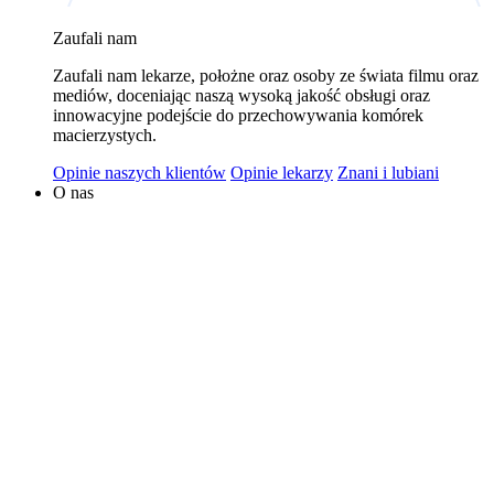
wykorzystywaniem plików cookies w powyższych celach
Zaufali nam
jest Polski Bank Komórek Macierzystych sp. z o.o. z
Zaufali nam lekarze, położne oraz osoby ze świata filmu oraz
siedzibą w Warszawie. Niezależnymi administratorami
mediów, doceniając naszą wysoką jakość obsługi oraz
danych mogą być także nasi partnerzy. Informacje na
innowacyjne podejście do przechowywania komórek
temat wykorzystywanych plików cookies i przetwarzania
macierzystych.
danych osobowych, w tym o przysługujących prawach,
Opinie naszych klientów
Opinie lekarzy
Znani i lubiani
znajduje się w
Polityce Prywatności
.
O nas