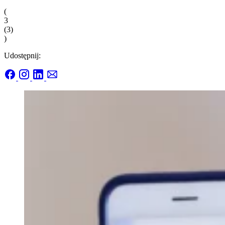
(
3
(
3
)
)
Udostępnij: