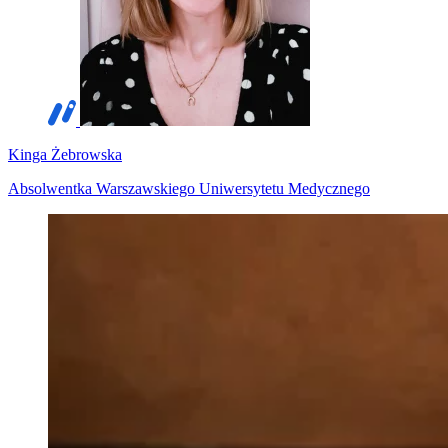
Kinga Żebrowska
Absolwentka Warszawskiego Uniwersytetu Medycznego