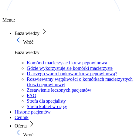
Menu:
Baza wiedzy
Wróć
Baza wiedzy
Komórki macierzyste i krew pępowinowa
Gdzie wykorzystuje się komórki macierzyste
Dlaczego warto bankować krew pępowinową?
Rozwiewamy wątpliwości o komórkach macierzystych
i krwi pępowinowej
Zestawienie leczonych pacjentów
FAQ
Strefa dla specjalisty
Strefa kobiet w ciąży
Historie pacjentów
Cennik
Oferta
Wróć