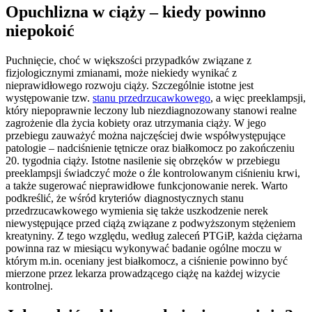
Opuchlizna w ciąży – kiedy powinno
niepokoić
Puchnięcie, choć w większości przypadków związane z
fizjologicznymi zmianami, może niekiedy wynikać z
nieprawidłowego rozwoju ciąży. Szczególnie istotne jest
występowanie tzw.
stanu przedrzucawkowego
, a więc preeklampsji,
który niepoprawnie leczony lub niezdiagnozowany stanowi realne
zagrożenie dla życia kobiety oraz utrzymania ciąży. W jego
przebiegu zauważyć można najczęściej dwie współwystępujące
patologie – nadciśnienie tętnicze oraz białkomocz po zakończeniu
20. tygodnia ciąży. Istotne nasilenie się obrzęków w przebiegu
preeklampsji świadczyć może o źle kontrolowanym ciśnieniu krwi,
a także sugerować nieprawidłowe funkcjonowanie nerek. Warto
podkreślić, że wśród kryteriów diagnostycznych stanu
przedrzucawkowego wymienia się także uszkodzenie nerek
niewystępujące przed ciążą związane z podwyższonym stężeniem
kreatyniny. Z tego względu, według zaleceń PTGiP, każda ciężarna
powinna raz w miesiącu wykonywać badanie ogólne moczu w
którym m.in. oceniany jest białkomocz, a ciśnienie powinno być
mierzone przez lekarza prowadzącego ciążę na każdej wizycie
kontrolnej.