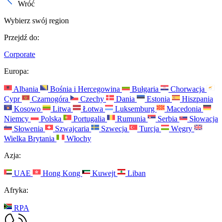
Wróć
Wybierz swój region
Przejdź do:
Corporate
Europa:
Albania
Bośnia i Hercegowina
Bułgaria
Chorwacja
Cypr
Czarnogóra
Czechy
Dania
Estonia
Hiszpania
Kosowo
Litwa
Łotwa
Luksemburg
Macedonia
Niemcy
Polska
Portugalia
Rumunia
Serbia
Słowacja
Słowenia
Szwajcaria
Szwecja
Turcja
Węgry
Wielka Brytania
Włochy
Azja:
UAE
Hong Kong
Kuwejt
Liban
Afryka:
RPA