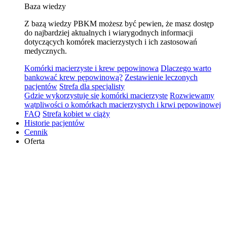
Baza wiedzy
Z bazą wiedzy PBKM możesz być pewien, że masz dostęp
do najbardziej aktualnych i wiarygodnych informacji
dotyczących komórek macierzystych i ich zastosowań
medycznych.
Komórki macierzyste i krew pępowinowa
Dlaczego warto
bankować krew pępowinową?
Zestawienie leczonych
pacjentów
Strefa dla specjalisty
Gdzie wykorzystuje się komórki macierzyste
Rozwiewamy
wątpliwości o komórkach macierzystych i krwi pępowinowej
FAQ
Strefa kobiet w ciąży
Historie pacjentów
Cennik
Oferta