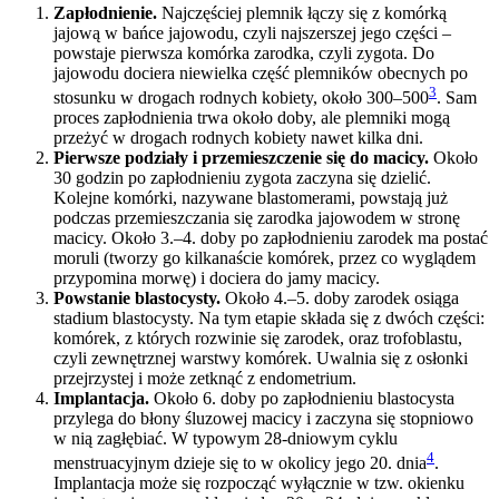
Zapłodnienie.
Najczęściej plemnik łączy się z komórką
jajową w bańce jajowodu, czyli najszerszej jego części –
powstaje pierwsza komórka zarodka, czyli zygota. Do
jajowodu dociera niewielka część plemników obecnych po
3
stosunku w drogach rodnych kobiety, około 300–500
. Sam
proces zapłodnienia trwa około doby, ale plemniki mogą
przeżyć w drogach rodnych kobiety nawet kilka dni.
Pierwsze podziały i przemieszczenie się do macicy.
Około
30 godzin po zapłodnieniu zygota zaczyna się dzielić.
Kolejne komórki, nazywane blastomerami, powstają już
podczas przemieszczania się zarodka jajowodem w stronę
macicy. Około 3.–4. doby po zapłodnieniu zarodek ma postać
moruli (tworzy go kilkanaście komórek, przez co wyglądem
przypomina morwę) i dociera do jamy macicy.
Powstanie blastocysty.
Około 4.–5. doby zarodek osiąga
stadium blastocysty. Na tym etapie składa się z dwóch części:
komórek, z których rozwinie się zarodek, oraz trofoblastu,
czyli zewnętrznej warstwy komórek. Uwalnia się z osłonki
przejrzystej i może zetknąć z endometrium.
Implantacja.
Około 6. doby po zapłodnieniu blastocysta
przylega do błony śluzowej macicy i zaczyna się stopniowo
w nią zagłębiać. W typowym 28-dniowym cyklu
4
menstruacyjnym dzieje się to w okolicy jego 20. dnia
.
Implantacja może się rozpocząć wyłącznie w tzw. okienku