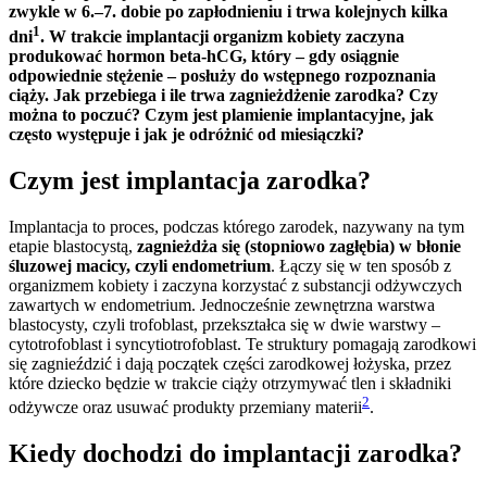
zwykle w 6.–7. dobie po zapłodnieniu i trwa kolejnych kilka
1
dni
. W trakcie implantacji organizm kobiety zaczyna
produkować hormon beta-hCG, który – gdy osiągnie
odpowiednie stężenie – posłuży do wstępnego rozpoznania
ciąży. Jak przebiega i ile trwa zagnieżdżenie zarodka? Czy
można to poczuć? Czym jest plamienie implantacyjne, jak
często występuje i jak je odróżnić od miesiączki?
Czym jest implantacja zarodka?
Implantacja to proces, podczas którego zarodek, nazywany na tym
etapie blastocystą,
zagnieżdża się (stopniowo zagłębia) w błonie
śluzowej macicy, czyli endometrium
. Łączy się w ten sposób z
organizmem kobiety i zaczyna korzystać z substancji odżywczych
zawartych w endometrium. Jednocześnie zewnętrzna warstwa
blastocysty, czyli trofoblast, przekształca się w dwie warstwy –
cytotrofoblast i syncytiotrofoblast. Te struktury pomagają zarodkowi
się zagnieździć i dają początek części zarodkowej łożyska, przez
które dziecko będzie w trakcie ciąży otrzymywać tlen i składniki
2
odżywcze oraz usuwać produkty przemiany materii
.
Kiedy dochodzi do implantacji zarodka?