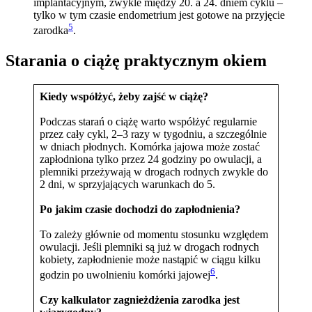
implantacyjnym, zwykle między 20. a 24. dniem cyklu –
tylko w tym czasie endometrium jest gotowe na przyjęcie
5
zarodka
.
Starania o ciążę praktycznym okiem
Kiedy współżyć, żeby zajść w ciążę?
Podczas starań o ciążę warto współżyć regularnie
przez cały cykl, 2–3 razy w tygodniu, a szczególnie
w dniach płodnych. Komórka jajowa może zostać
zapłodniona tylko przez 24 godziny po owulacji, a
plemniki przeżywają w drogach rodnych zwykle do
2 dni, w sprzyjających warunkach do 5.
Po jakim czasie dochodzi do zapłodnienia?
To zależy głównie od momentu stosunku względem
owulacji. Jeśli plemniki są już w drogach rodnych
kobiety, zapłodnienie może nastąpić w ciągu kilku
6
godzin po uwolnieniu komórki jajowej
.
Czy kalkulator zagnieżdżenia zarodka jest