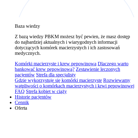
Baza wiedzy
Z bazą wiedzy PBKM możesz być pewien, że masz dostęp
do najbardziej aktualnych i wiarygodnych informacji
dotyczących komórek macierzystych i ich zastosowań
medycznych.
Komórki macierzyste i krew pępowinowa
Dlaczego warto
bankować krew pępowinową?
Zestawienie leczonych
pacjentów
Strefa dla specjalisty
Gdzie wykorzystuje się komórki macierzyste
Rozwiewamy
wątpliwości o komórkach macierzystych i krwi pępowinowej
FAQ
Strefa kobiet w ciąży
Historie pacjentów
Cennik
Oferta