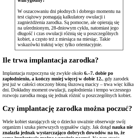
wiarygodny?
W oszacowaniu dni płodnych i dobrego momentu na
test ciążowy pomagają kalkulatory owulacji i
zagnieżdżenia zarodka. Są pomocne, ale opierają się
na uśrednionym, 28-dniowym cyklu, natomiast jego
długość i czas owulacji różnią się u poszczególnych
kobiet, a często też z miesiąca na miesiąc. Takie
wskazówki traktuj więc tylko orientacyjnie.
Ile trwa implantacja zarodka?
Implantacja rozpoczyna się zwykle około
6.–7. dobie po
zapłodnieniu, a kończy mniej więcej w dobie 12.
, gdy zarodek
jest już w całości otoczony błoną śluzową macicy – trwa więc kilka
dni. Dokładny moment owulacji, zapłodnienia i tempo wczesnego
rozwoju zarodka mogą się jednak różnić u poszczególnych kobiet.
Czy implantację zarodka można poczuć?
Wiele kobiet starających się o dziecko uważnie obserwuje swój
organizm i szuka pierwszych sygnałów ciąży. Jak dotąd
nauka nie
znalazła jednak wystarczająco dobrych dowodów na to, że