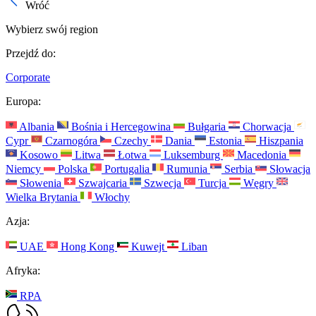
Wróć
Wybierz swój region
Przejdź do:
Corporate
Europa:
Albania
Bośnia i Hercegowina
Bułgaria
Chorwacja
Cypr
Czarnogóra
Czechy
Dania
Estonia
Hiszpania
Kosowo
Litwa
Łotwa
Luksemburg
Macedonia
Niemcy
Polska
Portugalia
Rumunia
Serbia
Słowacja
Słowenia
Szwajcaria
Szwecja
Turcja
Węgry
Wielka Brytania
Włochy
Azja:
UAE
Hong Kong
Kuwejt
Liban
Afryka:
RPA