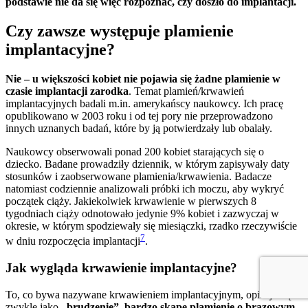
podstawie nie da się więc rozpoznać, czy doszło do implantacji.
Czy zawsze występuje plamienie
implantacyjne?
Nie – u większości kobiet nie pojawia się żadne plamienie w
czasie implantacji zarodka
. Temat plamień/krwawień
implantacyjnych badali m.in. amerykańscy naukowcy. Ich pracę
opublikowano w 2003 roku i od tej pory nie przeprowadzono
innych uznanych badań, które by ją potwierdzały lub obalały.
Naukowcy obserwowali ponad 200 kobiet starających się o
dziecko. Badane prowadziły dziennik, w którym zapisywały daty
stosunków i zaobserwowane plamienia/krwawienia. Badacze
natomiast codziennie analizowali próbki ich moczu, aby wykryć
początek ciąży. Jakiekolwiek krwawienie w pierwszych 8
tygodniach ciąży odnotowało jedynie 9% kobiet i zazwyczaj w
okresie, w którym spodziewały się miesiączki, rzadko rzeczywiście
7
w dniu rozpoczęcia implantacji
.
Jak wygląda krwawienie implantacyjne?
To, co bywa nazywane krwawieniem implantacyjnym, opisuje się
zwykle jako
„brudzenie”, bardzo skąpe plamienie o brązowym