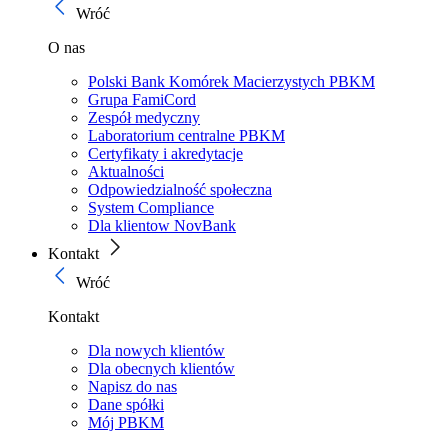
Wróć
O nas
Polski Bank Komórek Macierzystych PBKM
Grupa FamiCord
Zespół medyczny
Laboratorium centralne PBKM
Certyfikaty i akredytacje
Aktualności
Odpowiedzialność społeczna
System Compliance
Dla klientow NovBank
Kontakt
Wróć
Kontakt
Dla nowych klientów
Dla obecnych klientów
Napisz do nas
Dane spółki
Mój PBKM