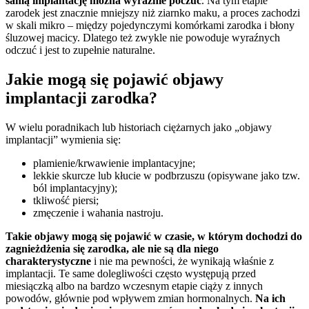
samą implantację można wyraźnie poczuć
. Na tym etapie
zarodek jest znacznie mniejszy niż ziarnko maku, a proces zachodzi
w skali mikro – między pojedynczymi komórkami zarodka i błony
śluzowej macicy. Dlatego też zwykle nie powoduje wyraźnych
odczuć i jest to zupełnie naturalne.
Jakie mogą się pojawić objawy
implantacji zarodka?
W wielu poradnikach lub historiach ciężarnych jako „objawy
implantacji” wymienia się:
plamienie/krwawienie implantacyjne;
lekkie skurcze lub kłucie w podbrzuszu (opisywane jako tzw.
ból implantacyjny);
tkliwość piersi;
zmęczenie i wahania nastroju.
Takie objawy mogą się pojawić w czasie, w którym dochodzi do
zagnieżdżenia się zarodka, ale nie są dla niego
charakterystyczne
i nie ma pewności, że wynikają właśnie z
implantacji.
Te same dolegliwości często występują przed
miesiączką albo na bardzo wczesnym etapie ciąży z innych
powodów, głównie pod wpływem zmian hormonalnych.
Na ich