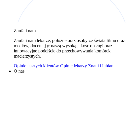
wykorzystywaniem plików cookies w powyższych celach
jest Polski Bank Komórek Macierzystych sp. z o.o. z
siedzibą w Warszawie. Niezależnymi administratorami
danych mogą być także nasi partnerzy. Informacje na
Zaufali nam
temat wykorzystywanych plików cookies i przetwarzania
Zaufali nam lekarze, położne oraz osoby ze świata filmu oraz
danych osobowych, w tym o przysługujących prawach,
mediów, doceniając naszą wysoką jakość obsługi oraz
znajduje się w
Polityce Prywatności
.
innowacyjne podejście do przechowywania komórek
macierzystych.
Opinie naszych klientów
Opinie lekarzy
Znani i lubiani
O nas