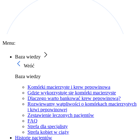
Menu:
Baza wiedzy
Wróć
Baza wiedzy
Komórki macierzyste i krew pępowinowa
Gdzie wykorzystuje się komórki macierzyste
Dlaczego warto bankować krew pępowinową?
Rozwiewamy wątpliwości o komórkach macierzystych
i krwi pępowinowej
Zestawienie leczonych pacjentów
FAQ
Strefa dla specjalisty
Strefa kobiet w ciąży
Historie pacjentów