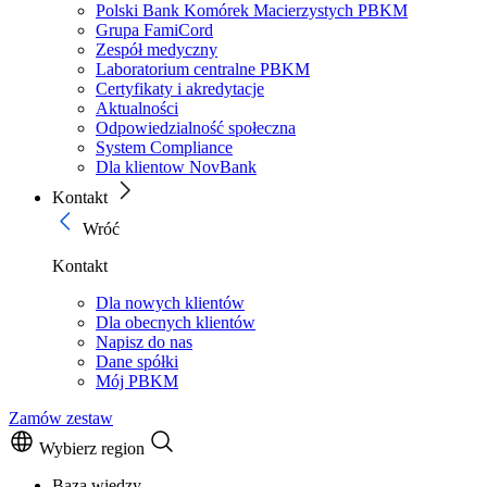
Polski Bank Komórek Macierzystych PBKM
Grupa FamiCord
Zespół medyczny
Laboratorium centralne PBKM
Certyfikaty i akredytacje
Aktualności
Odpowiedzialność społeczna
System Compliance
Dla klientow NovBank
Kontakt
Wróć
Kontakt
Dla nowych klientów
Dla obecnych klientów
Napisz do nas
Dane spółki
Mój PBKM
Zamów zestaw
Wybierz region
Baza wiedzy