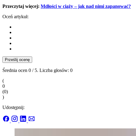
Przeczytaj więcej:
Mdłości w ciąży – jak nad nimi zapanować?
Oceń artykuł:
Prześlij ocenę
Średnia ocen
0
/ 5. Liczba głosów:
0
(
0
(
0
)
)
Udostępnij: