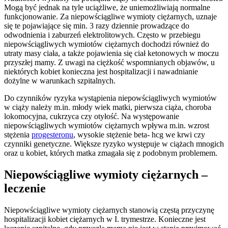
Mogą być jednak na tyle uciążliwe, że uniemożliwiają normalne
funkcjonowanie. Za niepowściągliwe wymioty ciężarnych, uznaje
się te pojawiające się min. 3 razy dziennie prowadzące do
odwodnienia i zaburzeń elektrolitowych. Często w przebiegu
niepowściągliwych wymiotów ciężarnych dochodzi również do
utraty masy ciała, a także pojawienia się ciał ketonowych w moczu
przyszłej mamy. Z uwagi na ciężkość wspomnianych objawów, u
niektórych kobiet konieczna jest hospitalizacji i nawadnianie
dożylne w warunkach szpitalnych.
Do czynników ryzyka wystąpienia niepowściągliwych wymiotów
w ciąży należy m.in. młody wiek matki, pierwsza ciąża, choroba
lokomocyjna, cukrzyca czy otyłość. Na występowanie
niepowściągliwych wymiotów ciężarnych wpływa m.in. wzrost
stężenia
progesteronu
, wysokie stężenie beta- hcg we krwi czy
czynniki genetyczne. Większe ryzyko występuje w ciążach mnogich
oraz u kobiet, których matka zmagała się z podobnym problemem.
Niepowściągliwe wymioty ciężarnych –
leczenie
Niepowściągliwe wymioty ciężarnych stanowią częstą przyczynę
hospitalizacji kobiet ciężarnych w I. trymestrze. Konieczne jest