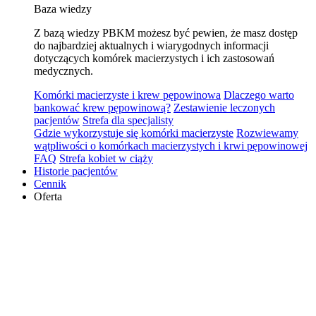
Baza wiedzy
Z bazą wiedzy PBKM możesz być pewien, że masz dostęp
do najbardziej aktualnych i wiarygodnych informacji
dotyczących komórek macierzystych i ich zastosowań
medycznych.
Komórki macierzyste i krew pępowinowa
Dlaczego warto
bankować krew pępowinową?
Zestawienie leczonych
pacjentów
Strefa dla specjalisty
Gdzie wykorzystuje się komórki macierzyste
Rozwiewamy
wątpliwości o komórkach macierzystych i krwi pępowinowej
FAQ
Strefa kobiet w ciąży
Historie pacjentów
Cennik
Oferta