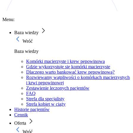
Menu:
Baza wiedzy
Wróć
Baza wiedzy
Komórki macierzyste i krew pępowinowa
Gdzie wykorzystuje się komórki macierzyste
Dlaczego warto bankować krew pępowinową?
Rozwiewamy wątpliwości o komórkach macierzystych
i krwi pępowinowej
Zestawienie leczonych pacjentów
FAQ
Strefa dla specjalisty
Strefa kobiet w ciąży
Historie pacjentów
Cennik
Oferta
Wróć