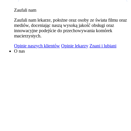
wykorzystywaniem plików cookies w powyższych celach
Zaufali nam
jest Polski Bank Komórek Macierzystych sp. z o.o. z
Zaufali nam lekarze, położne oraz osoby ze świata filmu oraz
siedzibą w Warszawie. Niezależnymi administratorami
mediów, doceniając naszą wysoką jakość obsługi oraz
danych mogą być także nasi partnerzy. Informacje na
innowacyjne podejście do przechowywania komórek
temat wykorzystywanych plików cookies i przetwarzania
macierzystych.
danych osobowych, w tym o przysługujących prawach,
Opinie naszych klientów
Opinie lekarzy
Znani i lubiani
znajduje się w
Polityce Prywatności
.
O nas