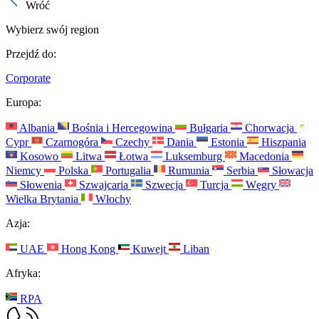
Wróć
Wybierz swój region
Przejdź do:
Corporate
Europa:
Albania
Bośnia i Hercegowina
Bułgaria
Chorwacja
Cypr
Czarnogóra
Czechy
Dania
Estonia
Hiszpania
Kosowo
Litwa
Łotwa
Luksemburg
Macedonia
Niemcy
Polska
Portugalia
Rumunia
Serbia
Słowacja
Słowenia
Szwajcaria
Szwecja
Turcja
Węgry
Wielka Brytania
Włochy
Azja:
UAE
Hong Kong
Kuwejt
Liban
Afryka:
RPA