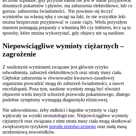
leczenie szpitalne, gdy przyszła mama nie jest w stanie przyjmować
doustnych pokarmów i płynów, ma zaburzenia elektrolitowe, lub co
gorsza- zaburzenia świadomości. Nie powinno się leczyć
wymiotów na własną rękę z uwagi na fakt, że nie wszystkie leki
można bezpiecznie przyjmować w czasie ciąży. Wielu przyszłym
mamom pomagają preparaty z witaminą B6 czy imbirem, lecz są to
sposoby, które można wykorzystać, gdy objawy nie są nasilone.
Niepowściągliwe wymioty ciężarnych –
zagrożenie
Z nasilonymi wymiotami związane jest głównie ryzyko
odwodnienia, zaburzeń elektrolitowych oraz utraty masy ciała.
Głębokie zaburzenia w równowadze kwasowo-zasadowej
organizmu prowadzić mogą do zaburzeń świadomości, a nawet
encefalopatii. Poza tym, nasilone wymioty mogą być również
objawem wielu innych schorzeń przewodu pokarmowego, dlatego
podobne symptomy wymagają diagnostyki różnicowej.
Nie udowodniono, żeby mdłości i łagodne wymioty w ciąży
wpływały na wyniki neonatologiczne. Niepowściągliwe wymioty
ciężarnych oraz związana z nimi utrata masy ciała mogą skutkować
zwiększonym ryzykiem
porodu przedwczesnego
oraz małą masą
urodzeniową noworodków.