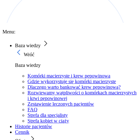
Menu:
Baza wiedzy
Wróć
Baza wiedzy
Komórki macierzyste i krew pępowinowa
Gdzie wykorzystuje się komórki macierzyste
Dlaczego warto bankować krew pępowinową?
Rozwiewamy wątpliwości o komórkach macierzystych
i krwi pępowinowej
Zestawienie leczonych pacjentów
FAQ
Strefa dla specjalisty
Strefa kobiet w ciąży
Historie pacjentów
Cennik