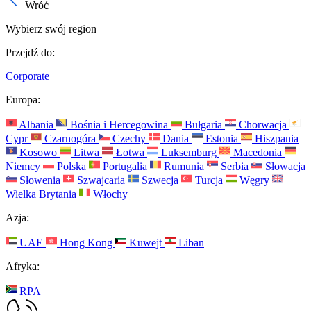
Wróć
Wybierz swój region
Przejdź do:
Corporate
Europa:
Albania
Bośnia i Hercegowina
Bułgaria
Chorwacja
Cypr
Czarnogóra
Czechy
Dania
Estonia
Hiszpania
Kosowo
Litwa
Łotwa
Luksemburg
Macedonia
Niemcy
Polska
Portugalia
Rumunia
Serbia
Słowacja
Słowenia
Szwajcaria
Szwecja
Turcja
Węgry
Wielka Brytania
Włochy
Azja:
UAE
Hong Kong
Kuwejt
Liban
Afryka:
RPA