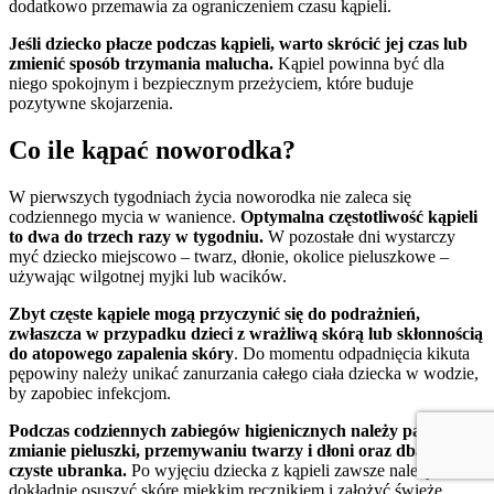
dodatkowo przemawia za ograniczeniem czasu kąpieli.
Jeśli dziecko płacze podczas kąpieli, warto skrócić jej czas lub
zmienić sposób trzymania malucha.
Kąpiel powinna być dla
niego spokojnym i bezpiecznym przeżyciem, które buduje
pozytywne skojarzenia.
Co ile kąpać noworodka?
W pierwszych tygodniach życia noworodka nie zaleca się
codziennego mycia w wanience.
Optymalna częstotliwość kąpieli
to dwa do trzech razy w tygodniu.
W pozostałe dni wystarczy
myć dziecko miejscowo – twarz, dłonie, okolice pieluszkowe –
używając wilgotnej myjki lub wacików.
Zbyt częste kąpiele mogą przyczynić się do podrażnień,
zwłaszcza w przypadku dzieci z wrażliwą skórą lub skłonnością
do atopowego zapalenia skóry
. Do momentu odpadnięcia kikuta
pępowiny należy unikać zanurzania całego ciała dziecka w wodzie,
by zapobiec infekcjom.
Podczas codziennych zabiegów higienicznych należy pamiętać o
zmianie pieluszki, przemywaniu twarzy i dłoni oraz dbaniu o
czyste ubranka.
Po wyjęciu dziecka z kąpieli zawsze należy
dokładnie osuszyć skórę miękkim ręcznikiem i założyć świeże