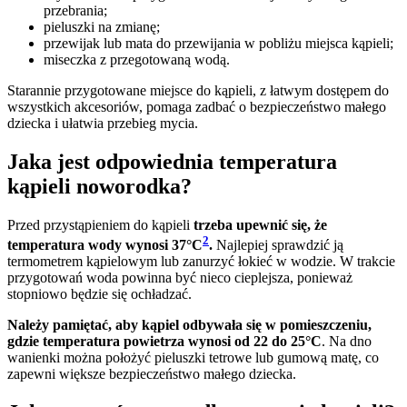
przebrania;
pieluszki na zmianę;
przewijak lub mata do przewijania w pobliżu miejsca kąpieli;
miseczka z przegotowaną wodą.
Starannie przygotowane miejsce do kąpieli, z łatwym dostępem do
wszystkich akcesoriów, pomaga zadbać o bezpieczeństwo małego
dziecka i ułatwia przebieg mycia.
Jaka jest odpowiednia temperatura
kąpieli noworodka?
Przed przystąpieniem do kąpieli
trzeba upewnić się, że
2
temperatura wody wynosi 37°C
.
Najlepiej sprawdzić ją
termometrem kąpielowym lub zanurzyć łokieć w wodzie. W trakcie
przygotowań woda powinna być nieco cieplejsza, ponieważ
stopniowo będzie się ochładzać.
Należy pamiętać, aby kąpiel odbywała się w pomieszczeniu,
gdzie temperatura powietrza wynosi od 22 do 25°C
. Na dno
wanienki można położyć pieluszki tetrowe lub gumową matę, co
zapewni większe bezpieczeństwo małego dziecka.