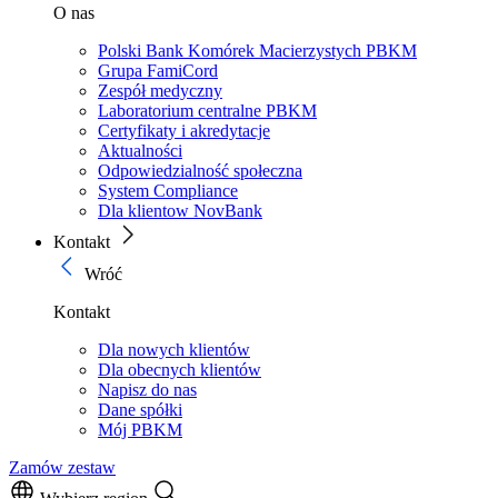
O nas
Polski Bank Komórek Macierzystych PBKM
Grupa FamiCord
Zespół medyczny
Laboratorium centralne PBKM
Certyfikaty i akredytacje
Aktualności
Odpowiedzialność społeczna
System Compliance
Dla klientow NovBank
Kontakt
Wróć
Kontakt
Dla nowych klientów
Dla obecnych klientów
Napisz do nas
Dane spółki
Mój PBKM
Zamów zestaw