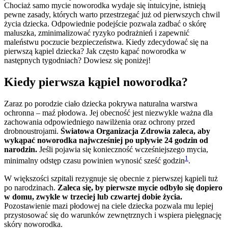
Chociaż samo mycie noworodka wydaje się intuicyjne, istnieją
pewne zasady, których warto przestrzegać już od pierwszych chwil
życia dziecka. Odpowiednie podejście pozwala zadbać o skórę
maluszka, zminimalizować ryzyko podrażnień i zapewnić
maleństwu poczucie bezpieczeństwa. Kiedy zdecydować się na
pierwszą kąpiel dziecka? Jak często kąpać noworodka w
następnych tygodniach? Dowiesz się poniżej!
Kiedy pierwsza kąpiel noworodka?
Zaraz po porodzie ciało dziecka pokrywa naturalna warstwa
ochronna – maź płodowa. Jej obecność jest niezwykle ważna dla
zachowania odpowiedniego nawilżenia oraz ochrony przed
drobnoustrojami.
Światowa Organizacja Zdrowia zaleca, aby
wykąpać noworodka najwcześniej po upływie 24 godzin od
narodzin.
Jeśli pojawia się konieczność wcześniejszego mycia,
1
minimalny odstęp czasu powinien wynosić sześć godzin
.
W większości szpitali rezygnuje się obecnie z pierwszej kąpieli tuż
po narodzinach.
Zaleca się, by pierwsze mycie odbyło się dopiero
w domu, zwykle w trzeciej lub czwartej dobie życia.
Pozostawienie mazi płodowej na ciele dziecka pozwala mu lepiej
przystosować się do warunków zewnętrznych i wspiera pielęgnację
skóry noworodka.