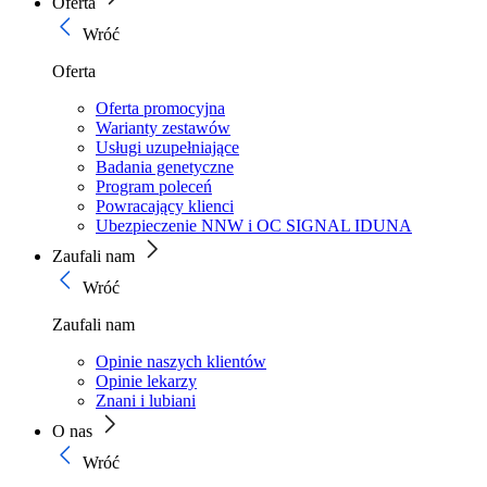
Oferta
Wróć
Oferta
Oferta promocyjna
Warianty zestawów
Usługi uzupełniające
Badania genetyczne
Program poleceń
Powracający klienci
Ubezpieczenie NNW i OC SIGNAL IDUNA
Zaufali nam
Wróć
Zaufali nam
Opinie naszych klientów
Opinie lekarzy
Znani i lubiani
O nas
Wróć