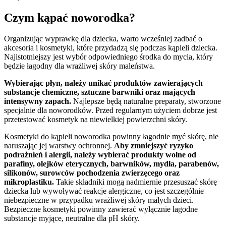
Czym kąpać noworodka?
Organizując wyprawkę dla dziecka, warto wcześniej zadbać o
akcesoria i kosmetyki, które przydadzą się podczas kąpieli dziecka.
Najistotniejszy jest wybór odpowiedniego środka do mycia, który
będzie łagodny dla wrażliwej skóry maleństwa.
Wybierając płyn, należy unikać produktów zawierających
substancje chemiczne, sztuczne barwniki oraz mających
intensywny zapach.
Najlepsze będą naturalne preparaty, stworzone
specjalnie dla noworodków. Przed regularnym użyciem dobrze jest
przetestować kosmetyk na niewielkiej powierzchni skóry.
Kosmetyki do kąpieli noworodka powinny łagodnie myć skórę, nie
naruszając jej warstwy ochronnej.
Aby zmniejszyć ryzyko
podrażnień i alergii, należy wybierać produkty wolne od
parafiny, olejków eterycznych, barwników, mydła, parabenów,
silikonów, surowców pochodzenia zwierzęcego oraz
mikroplastiku.
Takie składniki mogą nadmiernie przesuszać skórę
dziecka lub wywoływać reakcje alergiczne, co jest szczególnie
niebezpieczne w przypadku wrażliwej skóry małych dzieci.
Bezpieczne kosmetyki powinny zawierać wyłącznie łagodne
substancje myjące, neutralne dla pH skóry.