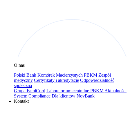
O nas
Polski Bank Komórek Macierzystych PBKM
Zespół
medyczny
Certyfikaty i akredytacje
Odpowiedzialność
społeczna
Grupa FamiCord
Laboratorium centralne PBKM
Aktualności
System Compliance
Dla klientow NovBank
Kontakt