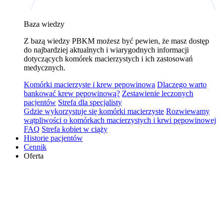
Baza wiedzy
Z bazą wiedzy PBKM możesz być pewien, że masz dostęp
do najbardziej aktualnych i wiarygodnych informacji
dotyczących komórek macierzystych i ich zastosowań
medycznych.
Komórki macierzyste i krew pępowinowa
Dlaczego warto
bankować krew pępowinową?
Zestawienie leczonych
pacjentów
Strefa dla specjalisty
Gdzie wykorzystuje się komórki macierzyste
Rozwiewamy
wątpliwości o komórkach macierzystych i krwi pępowinowej
FAQ
Strefa kobiet w ciąży
Historie pacjentów
Cennik
Oferta