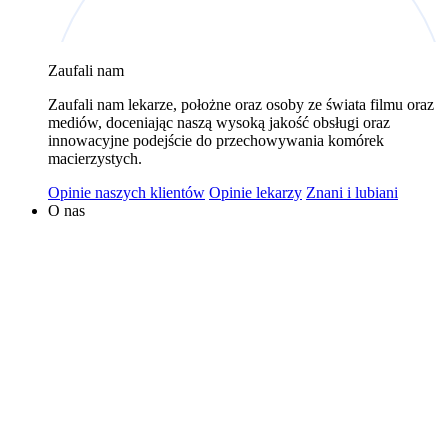
wykorzystywaniem plików cookies w powyższych celach
jest Polski Bank Komórek Macierzystych sp. z o.o. z
Zaufali nam
siedzibą w Warszawie. Niezależnymi administratorami
danych mogą być także nasi partnerzy. Informacje na
Zaufali nam lekarze, położne oraz osoby ze świata filmu oraz
temat wykorzystywanych plików cookies i przetwarzania
mediów, doceniając naszą wysoką jakość obsługi oraz
innowacyjne podejście do przechowywania komórek
danych osobowych, w tym o przysługujących prawach,
macierzystych.
znajduje się w
Polityce Prywatności
.
Opinie naszych klientów
Opinie lekarzy
Znani i lubiani
O nas