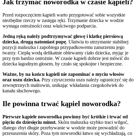
Jak trzymać noworodka w czasie kąpieli?
Przed rozpoczęciem kąpieli warto przygotować sobie wszystkie
niezbędne rzeczy w zasięgu ręki. Trzymanie dziecka w wodzie
wymaga ostrożności oraz właściwego podparcia.
Jedną ręką należy podtrzymywać głowę i klatkę piersiową
dziecka, drugą natomiast pupę
. Ułatwia to utrzymanie stabilnej
pozycji maluszka i zapobiega przypadkowemu zanurzeniu jego
twarzy. Ciepłą wodą delikatnie oblewamy ciało dziecka, myjąc je
przy tym bardzo ostrożnie. W czasie kąpieli dobrze jest mówić do
dziecka łagodnym głosem, by czuło się spokojne i bezpieczne.
Ważne, by na końcu kąpieli nie zapominać o myciu włosów
oraz uszu dziecka.
Przy czyszczeniu uszu należy ograniczyć się do
zewnętrznych małżowin, unikając wkładania czegokolwiek do
kanału słuchowego.
Ile powinna trwać kąpiel noworodka?
Pierwsze kąpiele noworodka powinny być krótkie i trwać od
pięciu do dziesięciu minut.
Skóra maluszka szybko traci wilgoć,
dlatego zbyt długie przebywanie w wodzie może prowadzić do
przesuszenia skóry. Poza tym noworodki łatwo się wychładzają, co