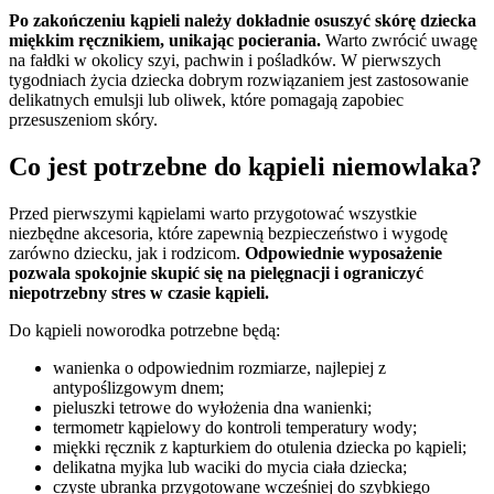
Po zakończeniu kąpieli należy dokładnie osuszyć skórę dziecka
miękkim ręcznikiem, unikając pocierania.
Warto zwrócić uwagę
na fałdki w okolicy szyi, pachwin i pośladków. W pierwszych
tygodniach życia dziecka dobrym rozwiązaniem jest zastosowanie
delikatnych emulsji lub oliwek, które pomagają zapobiec
przesuszeniom skóry.
Co jest potrzebne do kąpieli niemowlaka?
Przed pierwszymi kąpielami warto przygotować wszystkie
niezbędne akcesoria, które zapewnią bezpieczeństwo i wygodę
zarówno dziecku, jak i rodzicom.
Odpowiednie wyposażenie
pozwala spokojnie skupić się na pielęgnacji i ograniczyć
niepotrzebny stres w czasie kąpieli.
Do kąpieli noworodka potrzebne będą:
wanienka o odpowiednim rozmiarze, najlepiej z
antypoślizgowym dnem;
pieluszki tetrowe do wyłożenia dna wanienki;
termometr kąpielowy do kontroli temperatury wody;
miękki ręcznik z kapturkiem do otulenia dziecka po kąpieli;
delikatna myjka lub waciki do mycia ciała dziecka;
czyste ubranka przygotowane wcześniej do szybkiego