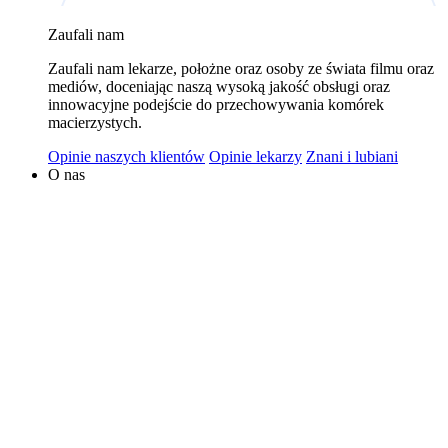
wykorzystywaniem plików cookies w powyższych celach
Zaufali nam
jest Polski Bank Komórek Macierzystych sp. z o.o. z
Zaufali nam lekarze, położne oraz osoby ze świata filmu oraz
siedzibą w Warszawie. Niezależnymi administratorami
mediów, doceniając naszą wysoką jakość obsługi oraz
danych mogą być także nasi partnerzy. Informacje na
innowacyjne podejście do przechowywania komórek
temat wykorzystywanych plików cookies i przetwarzania
macierzystych.
danych osobowych, w tym o przysługujących prawach,
Opinie naszych klientów
Opinie lekarzy
Znani i lubiani
znajduje się w
Polityce Prywatności
.
O nas