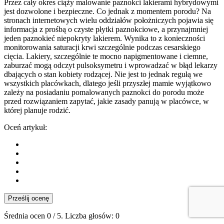
Przez cały okres ciąży malowanie paznokci lakierami hybrydowymi
jest dozwolone i bezpieczne. Co jednak z momentem porodu? Na
stronach internetowych wielu oddziałów położniczych pojawia się
informacja z prośbą o czyste płytki paznokciowe, a przynajmniej
jeden paznokieć niepokryty lakierem. Wynika to z konieczności
monitorowania saturacji krwi szczególnie podczas cesarskiego
cięcia. Lakiery, szczególnie te mocno napigmentowane i ciemne,
zaburzać mogą odczyt pulsoksymetru i wprowadzać w błąd lekarzy
dbających o stan kobiety rodzącej. Nie jest to jednak regułą we
wszystkich placówkach, dlatego jeśli przyszłej mamie wyjątkowo
zależy na posiadaniu pomalowanych paznokci do porodu może
przed rozwiązaniem zapytać, jakie zasady panują w placówce, w
której planuje rodzić.
Oceń artykuł:
Prześlij ocenę
Średnia ocen
0
/ 5. Liczba głosów:
0