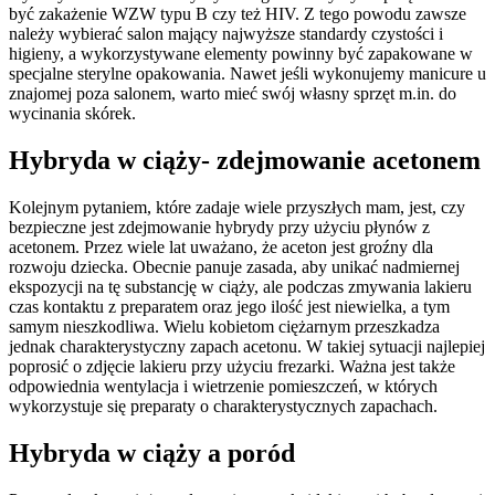
być zakażenie WZW typu B czy też HIV. Z tego powodu zawsze
należy wybierać salon mający najwyższe standardy czystości i
higieny, a wykorzystywane elementy powinny być zapakowane w
specjalne sterylne opakowania. Nawet jeśli wykonujemy manicure u
znajomej poza salonem, warto mieć swój własny sprzęt m.in. do
wycinania skórek.
Hybryda w ciąży- zdejmowanie acetonem
Kolejnym pytaniem, które zadaje wiele przyszłych mam, jest, czy
bezpieczne jest zdejmowanie hybrydy przy użyciu płynów z
acetonem. Przez wiele lat uważano, że aceton jest groźny dla
rozwoju dziecka. Obecnie panuje zasada, aby unikać nadmiernej
ekspozycji na tę substancję w ciąży, ale podczas zmywania lakieru
czas kontaktu z preparatem oraz jego ilość jest niewielka, a tym
samym nieszkodliwa. Wielu kobietom ciężarnym przeszkadza
jednak charakterystyczny zapach acetonu. W takiej sytuacji najlepiej
poprosić o zdjęcie lakieru przy użyciu frezarki. Ważna jest także
odpowiednia wentylacja i wietrzenie pomieszczeń, w których
wykorzystuje się preparaty o charakterystycznych zapachach.
Hybryda w ciąży a poród