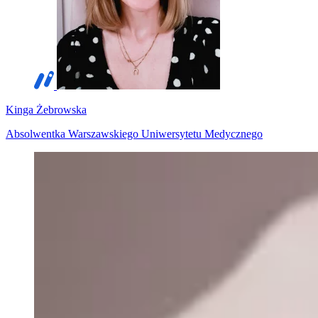
Kinga Żebrowska
Absolwentka Warszawskiego Uniwersytetu Medycznego