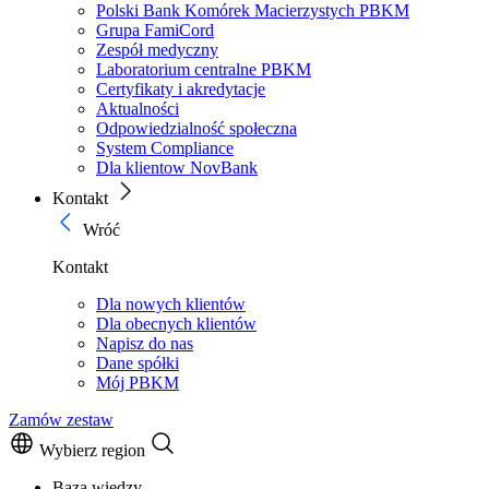
Polski Bank Komórek Macierzystych PBKM
Grupa FamiCord
Zespół medyczny
Laboratorium centralne PBKM
Certyfikaty i akredytacje
Aktualności
Odpowiedzialność społeczna
System Compliance
Dla klientow NovBank
Kontakt
Wróć
Kontakt
Dla nowych klientów
Dla obecnych klientów
Napisz do nas
Dane spółki
Mój PBKM
Zamów zestaw
Wybierz region
Baza wiedzy