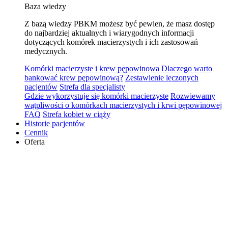
Baza wiedzy
Z bazą wiedzy PBKM możesz być pewien, że masz dostęp
do najbardziej aktualnych i wiarygodnych informacji
dotyczących komórek macierzystych i ich zastosowań
medycznych.
Komórki macierzyste i krew pępowinowa
Dlaczego warto
bankować krew pępowinową?
Zestawienie leczonych
pacjentów
Strefa dla specjalisty
Gdzie wykorzystuje się komórki macierzyste
Rozwiewamy
wątpliwości o komórkach macierzystych i krwi pępowinowej
FAQ
Strefa kobiet w ciąży
Historie pacjentów
Cennik
Oferta