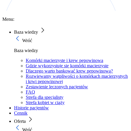
Menu:
Baza wiedzy
Wróć
Baza wiedzy
Komórki macierzyste i krew pępowinowa
Gdzie wykorzystuje się komórki macierzyste
Dlaczego warto bankować krew pępowinową?
Rozwiewamy wątpliwości o komórkach macierzystych
i krwi pępowinowej
Zestawienie leczonych pacjentów
FAQ
Strefa dla specjalisty
Strefa kobiet w ciąży
Historie pacjentów
Cennik
Oferta
Wróć