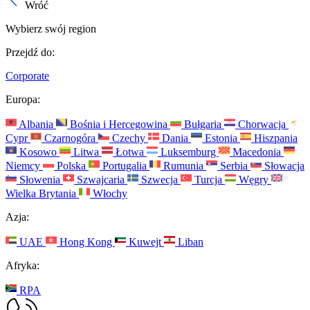
Wróć
Wybierz swój region
Przejdź do:
Corporate
Europa:
Albania
Bośnia i Hercegowina
Bułgaria
Chorwacja
Cypr
Czarnogóra
Czechy
Dania
Estonia
Hiszpania
Kosowo
Litwa
Łotwa
Luksemburg
Macedonia
Niemcy
Polska
Portugalia
Rumunia
Serbia
Słowacja
Słowenia
Szwajcaria
Szwecja
Turcja
Węgry
Wielka Brytania
Włochy
Azja:
UAE
Hong Kong
Kuwejt
Liban
Afryka:
RPA