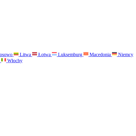
osowo
Litwa
Łotwa
Luksemburg
Macedonia
Niemcy
a
Włochy