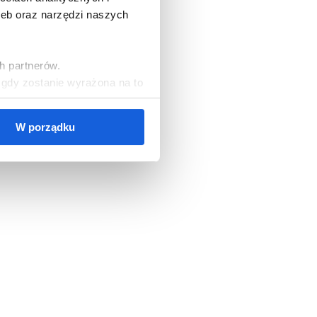
zeb oraz narzędzi naszych
h partnerów.
, gdy zostanie wyrażona na to
W porządku
cookies, należy wybrać
ezbędne do korzystania z
zgód oraz zarządzać
ższych celach jest Polski
orami danych mogą być także
ych osobowych, w tym o