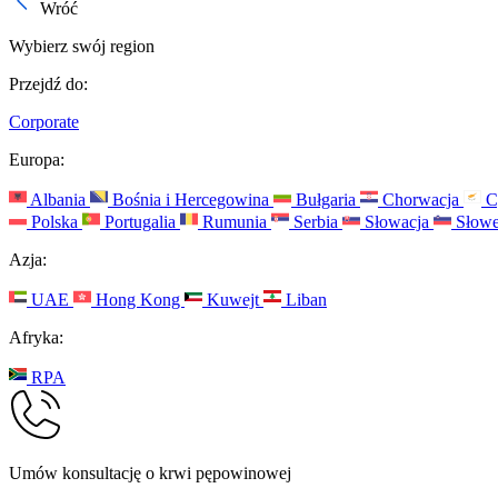
Wróć
Wybierz swój region
Przejdź do:
Corporate
Europa:
Albania
Bośnia i Hercegowina
Bułgaria
Chorwacja
C
Polska
Portugalia
Rumunia
Serbia
Słowacja
Słowe
Azja:
UAE
Hong Kong
Kuwejt
Liban
Afryka:
RPA
Umów konsultację o krwi pępowinowej