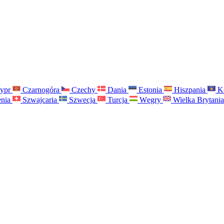
ypr
Czarnogóra
Czechy
Dania
Estonia
Hiszpania
K
nia
Szwajcaria
Szwecja
Turcja
Węgry
Wielka Brytani