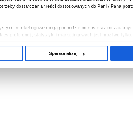
trzeby dostarczania treści dostosowanych do Pani / Pana potr
tatystyki i marketingowe mogą pochodzić od nas oraz od zaufanyc
es preferencji, statystyki i marketingowych jest możliwe tylko
Spersonalizuj
, abyśmy instalowali na Pani / Pana urządzeniu wszystkie pliki 
i chce Pani / Pan abyśmy wykorzystywali tylko pliki cookies ni
mowa”. Można w dowolnej chwili wycofać każdą z udzielonych 
c w „Spersonalizuj”.
bowych związanych z wykorzystywaniem plików cookies w powy
sp. z o.o. z siedzibą w Warszawie. Niezależnymi administrat
na temat wykorzystywanych plików cookies i przetwarzania dan
ajduje się w
Polityce Prywatności
.