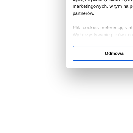
marketingowych, w tym na po
partnerów.
Pliki cookies preferencji, s
Wykorzystywanie plików cooki
zgoda.
Odmowa
Jeżeli zgadza się Pani / Pan
przycisk „W porządku”. Jeżel
serwisu, należy kliknąć „Od
ustawieniami cookies, klikają
Administratorem danych oso
Bank Komórek Macierzystych 
nasi partnerzy. Informacje 
przysługujących prawach, zn