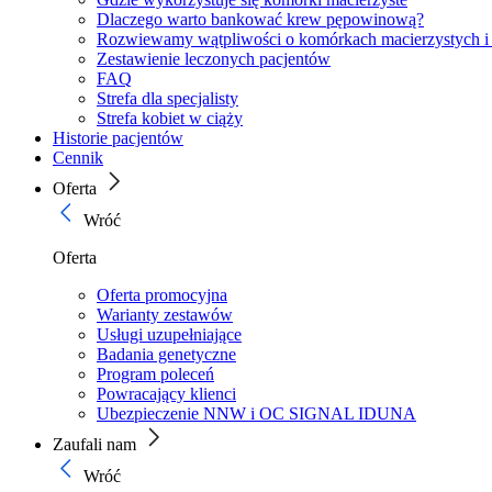
Dlaczego warto bankować krew pępowinową?
Rozwiewamy wątpliwości o komórkach macierzystych i
Zestawienie leczonych pacjentów
FAQ
Strefa dla specjalisty
Strefa kobiet w ciąży
Historie pacjentów
Cennik
Oferta
Wróć
Oferta
Oferta promocyjna
Warianty zestawów
Usługi uzupełniające
Badania genetyczne
Program poleceń
Powracający klienci
Ubezpieczenie NNW i OC SIGNAL IDUNA
Zaufali nam
Wróć