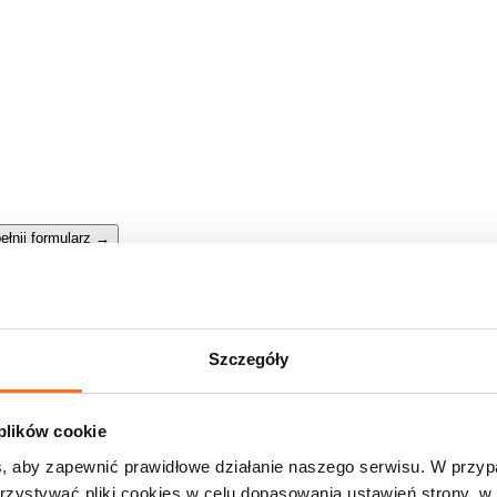
ełnij formularz
→
Szczegóły
 plików cookie
, aby zapewnić prawidłowe działanie naszego serwisu. W przy
zystywać pliki cookies w celu dopasowania ustawień strony, w 