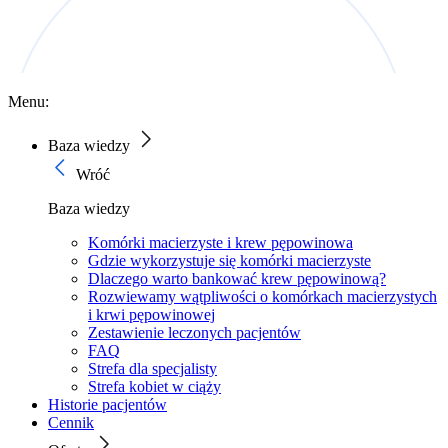
Menu:
Baza wiedzy
Wróć
Baza wiedzy
Komórki macierzyste i krew pępowinowa
Gdzie wykorzystuje się komórki macierzyste
Dlaczego warto bankować krew pępowinową?
Rozwiewamy wątpliwości o komórkach macierzystych
i krwi pępowinowej
Zestawienie leczonych pacjentów
FAQ
Strefa dla specjalisty
Strefa kobiet w ciąży
Historie pacjentów
Cennik