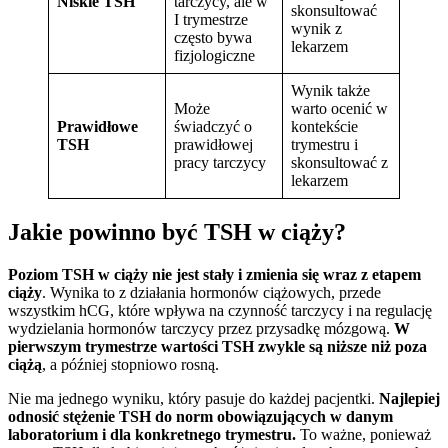
Niskie TSH
tarczycy, ale w
skonsultować
I trymestrze
wynik z
często bywa
lekarzem
fizjologiczne
Wynik także
Może
warto ocenić w
Prawidłowe
świadczyć o
kontekście
TSH
prawidłowej
trymestru i
pracy tarczycy
skonsultować z
lekarzem
Jakie powinno być TSH w ciąży?
Poziom TSH w ciąży nie jest stały i zmienia się wraz z etapem
ciąży
. Wynika to z działania hormonów ciążowych, przede
wszystkim hCG, które wpływa na czynność tarczycy i na regulację
wydzielania hormonów tarczycy przez przysadkę mózgową.
W
pierwszym trymestrze wartości TSH zwykle są niższe niż poza
ciążą
, a później stopniowo rosną.
Nie ma jednego wyniku, który pasuje do każdej pacjentki.
Najlepiej
odnosić stężenie TSH do norm obowiązujących w danym
laboratorium i dla konkretnego trymestru.
To ważne, ponieważ