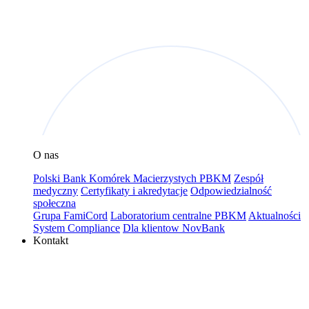
O nas
Polski Bank Komórek Macierzystych PBKM
Zespół
medyczny
Certyfikaty i akredytacje
Odpowiedzialność
społeczna
Grupa FamiCord
Laboratorium centralne PBKM
Aktualności
System Compliance
Dla klientow NovBank
Kontakt