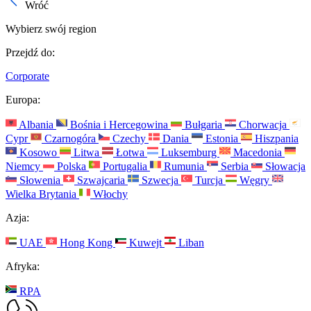
Wróć
Wybierz swój region
Przejdź do:
Corporate
Europa:
Albania
Bośnia i Hercegowina
Bułgaria
Chorwacja
Cypr
Czarnogóra
Czechy
Dania
Estonia
Hiszpania
Kosowo
Litwa
Łotwa
Luksemburg
Macedonia
Niemcy
Polska
Portugalia
Rumunia
Serbia
Słowacja
Słowenia
Szwajcaria
Szwecja
Turcja
Węgry
Wielka Brytania
Włochy
Azja:
UAE
Hong Kong
Kuwejt
Liban
Afryka:
RPA