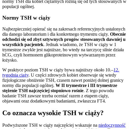
normy TSH dla kobiet ciężarnych różnią się od tych stosowanych w
populacji ogólnej.
Normy TSH w ciąży
Najbezpieczniej opierać się na zakresach referencyjnych ustalonych
dla danego laboratorium i dla konkretnego trymestru ciąży.
Obecnie
odchodzi się od zbyt sztywnych progów stosowanych dawniej u
wszystkich pacjentek
. Jednak wiadomo, że TSH w ciąży w 1
trymestrze zwykle jest najniższe, bo wtedy na tarczycę silnie działa
hCG, czyli hormonem glikoproteinowym wytwarzanym przez
łożysko.
W praktyce poziom TSH w ciąży bywa najniższy około 10.–
12.
tygodnia ciąży
. U części zdrowych kobiet obserwuje się wtedy
fizjologiczne obniżenie TSH, czasem nawet poniżej dolnej granicy
normy dla populacji ogólnej.
W II trymestrze i III trymestrze
stężenie TSH najczęściej stopniowo rośnie
. Z tego powodu
badanie TSH zawsze trzeba oceniać razem z etapem ciąży,
objawami oraz dodatkowymi badaniami, zwłaszcza FT4.
Co oznacza wysokie TSH w ciąży?
Podwyższone TSH w ciąży najczęściej wskazuje na
niedoczynność