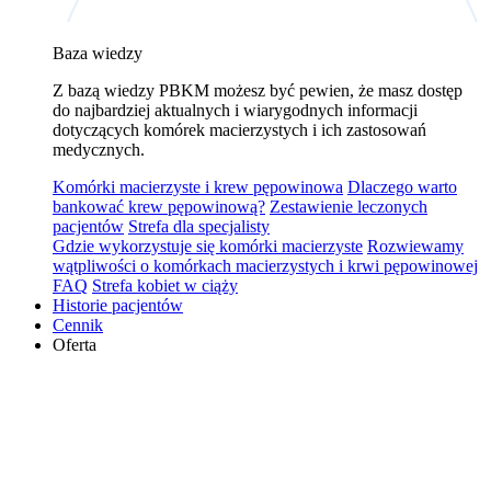
Baza wiedzy
Z bazą wiedzy PBKM możesz być pewien, że masz dostęp
do najbardziej aktualnych i wiarygodnych informacji
dotyczących komórek macierzystych i ich zastosowań
medycznych.
Komórki macierzyste i krew pępowinowa
Dlaczego warto
bankować krew pępowinową?
Zestawienie leczonych
pacjentów
Strefa dla specjalisty
Gdzie wykorzystuje się komórki macierzyste
Rozwiewamy
wątpliwości o komórkach macierzystych i krwi pępowinowej
FAQ
Strefa kobiet w ciąży
Historie pacjentów
Cennik
Oferta