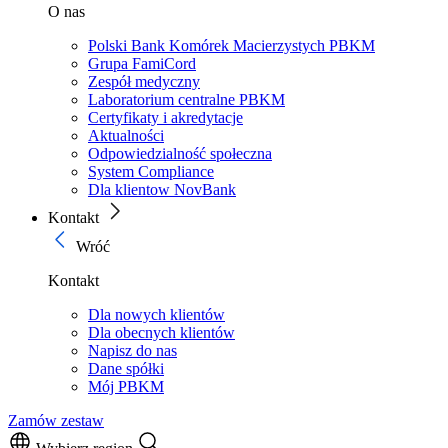
O nas
Polski Bank Komórek Macierzystych PBKM
Grupa FamiCord
Zespół medyczny
Laboratorium centralne PBKM
Certyfikaty i akredytacje
Aktualności
Odpowiedzialność społeczna
System Compliance
Dla klientow NovBank
Kontakt
Wróć
Kontakt
Dla nowych klientów
Dla obecnych klientów
Napisz do nas
Dane spółki
Mój PBKM
Zamów zestaw