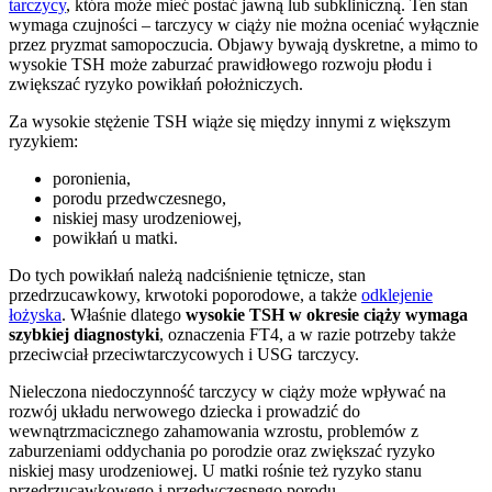
tarczycy
, która może mieć postać jawną lub subkliniczną. Ten stan
wymaga czujności – tarczycy w ciąży nie można oceniać wyłącznie
przez pryzmat samopoczucia. Objawy bywają dyskretne, a mimo to
wysokie TSH może zaburzać prawidłowego rozwoju płodu i
zwiększać ryzyko powikłań położniczych.
Za wysokie stężenie TSH wiąże się między innymi z większym
ryzykiem:
poronienia,
porodu przedwczesnego,
niskiej masy urodzeniowej,
powikłań u matki.
Do tych powikłań należą nadciśnienie tętnicze, stan
przedrzucawkowy, krwotoki poporodowe, a także
odklejenie
łożyska
. Właśnie dlatego
wysokie TSH w okresie ciąży wymaga
szybkiej diagnostyki
, oznaczenia FT4, a w razie potrzeby także
przeciwciał przeciwtarczycowych i USG tarczycy.
Nieleczona niedoczynność tarczycy w ciąży może wpływać na
rozwój układu nerwowego dziecka i prowadzić do
wewnątrzmacicznego zahamowania wzrostu, problemów z
zaburzeniami oddychania po porodzie oraz zwiększać ryzyko
niskiej masy urodzeniowej. U matki rośnie też ryzyko stanu
przedrzucawkowego i przedwczesnego porodu.