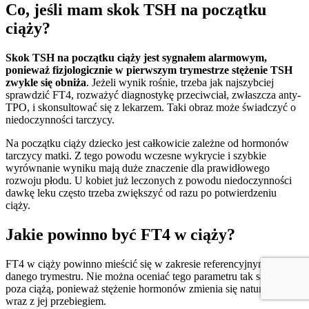
Co, jeśli mam skok TSH na początku
ciąży?
Skok TSH na początku ciąży jest sygnałem alarmowym,
ponieważ fizjologicznie w pierwszym trymestrze stężenie TSH
zwykle się obniża
. Jeżeli wynik rośnie, trzeba jak najszybciej
sprawdzić FT4, rozważyć diagnostykę przeciwciał, zwłaszcza anty-
TPO, i skonsultować się z lekarzem. Taki obraz może świadczyć o
niedoczynności tarczycy.
Na początku ciąży dziecko jest całkowicie zależne od hormonów
tarczycy matki. Z tego powodu wczesne wykrycie i szybkie
wyrównanie wyniku mają duże znaczenie dla prawidłowego
rozwoju płodu. U kobiet już leczonych z powodu niedoczynności
dawkę leku często trzeba zwiększyć od razu po potwierdzeniu
ciąży.
Jakie powinno być FT4 w ciąży?
FT4 w ciąży powinno mieścić się w zakresie referencyjnym dla
danego trymestru. Nie można oceniać tego parametru tak samo jak
poza ciążą, ponieważ stężenie hormonów zmienia się naturalnie
wraz z jej przebiegiem.