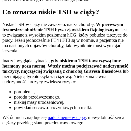
Co oznacza niskie TSH w ciąży?
Niskie TSH w ciąży nie zawsze oznacza chorobę.
W pierwszym
trymestrze obniżenie TSH bywa zjawiskiem fizjologicznym
. Jest
to związane z wysokim poziomem hCG, który pobudza tarczycę do
pracy. Jeżeli jednocześnie FT4 i FT3 są w normie, a pacjentka nie
ma nasilonych objawów choroby, taki wynik nie musi wymagać
leczenia.
Inaczej wygląda sytuacja,
gdy niskiemu TSH towarzyszą inne
hormony poza normą. Wtedy można podejrzewać nadczynność
tarczycy, najczęściej związaną z chorobą Gravesa-Basedowa
lub
przemijającą tyreotoksykozą ciążową. Nieleczona jawna
nadczynność tarczycy zwiększa ryzyko:
poronienia,
porodu przedwczesnego,
niskiej masy urodzeniowej,
powikłań sercowo-naczyniowych u matki.
Wśród nich znajduje się
nadciśnienie w ciąży
, niewydolność serca i
cięższy przebieg stanu przedrzucawkowego.