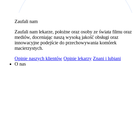
wykorzystywaniem plików cookies w powyższych celach
jest Polski Bank Komórek Macierzystych sp. z o.o. z
Zaufali nam
siedzibą w Warszawie. Niezależnymi administratorami
danych mogą być także nasi partnerzy. Informacje na
Zaufali nam lekarze, położne oraz osoby ze świata filmu oraz
temat wykorzystywanych plików cookies i przetwarzania
mediów, doceniając naszą wysoką jakość obsługi oraz
innowacyjne podejście do przechowywania komórek
danych osobowych, w tym o przysługujących prawach,
macierzystych.
znajduje się w
Polityce Prywatności
.
Opinie naszych klientów
Opinie lekarzy
Znani i lubiani
O nas