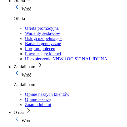
Oferta
Wróć
Oferta
Oferta promocyjna
Warianty zestawów
Usługi uzupełniające
Badania genetyczne
Program poleceń
Powracający klienci
Ubezpieczenie NNW i OC SIGNAL IDUNA
Zaufali nam
Wróć
Zaufali nam
Opinie naszych klientów
Opinie lekarzy
Znani i lubiani
O nas
Wróć