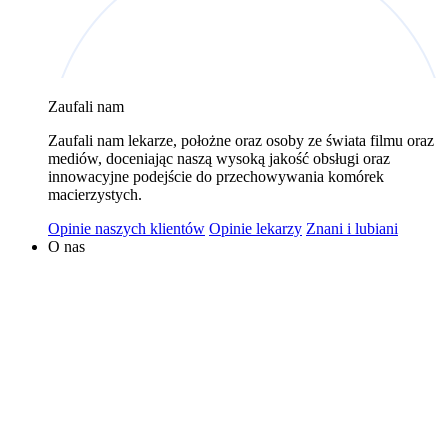
wykorzystywaniem plików cookies w powyższych celach
jest Polski Bank Komórek Macierzystych sp. z o.o. z
siedzibą w Warszawie. Niezależnymi administratorami
danych mogą być także nasi partnerzy. Informacje na
Zaufali nam
temat wykorzystywanych plików cookies i przetwarzania
Zaufali nam lekarze, położne oraz osoby ze świata filmu oraz
danych osobowych, w tym o przysługujących prawach,
mediów, doceniając naszą wysoką jakość obsługi oraz
znajduje się w
Polityce Prywatności
.
innowacyjne podejście do przechowywania komórek
macierzystych.
Opinie naszych klientów
Opinie lekarzy
Znani i lubiani
O nas