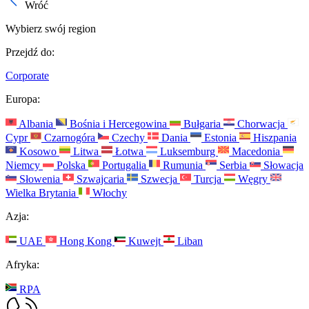
Wróć
Wybierz swój region
Przejdź do:
Corporate
Europa:
Albania
Bośnia i Hercegowina
Bułgaria
Chorwacja
Cypr
Czarnogóra
Czechy
Dania
Estonia
Hiszpania
Kosowo
Litwa
Łotwa
Luksemburg
Macedonia
Niemcy
Polska
Portugalia
Rumunia
Serbia
Słowacja
Słowenia
Szwajcaria
Szwecja
Turcja
Węgry
Wielka Brytania
Włochy
Azja:
UAE
Hong Kong
Kuwejt
Liban
Afryka:
RPA