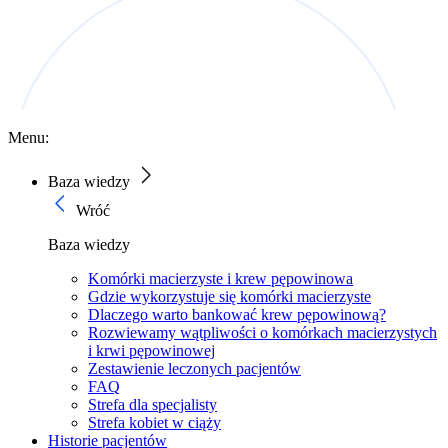
Menu:
Baza wiedzy
Wróć
Baza wiedzy
Komórki macierzyste i krew pępowinowa
Gdzie wykorzystuje się komórki macierzyste
Dlaczego warto bankować krew pępowinową?
Rozwiewamy wątpliwości o komórkach macierzystych
i krwi pępowinowej
Zestawienie leczonych pacjentów
FAQ
Strefa dla specjalisty
Strefa kobiet w ciąży
Historie pacjentów