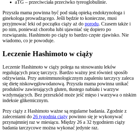
aTG – przeciwciała przeciwko tyreoglobulinie.
Przyszła mama powinna być pod stałą opieką endokrynologa i
ginekologa prowadzącego. Jeśli będzie to konieczne, musi
przyjmować leki od początku ciąży aż do
porodu
. Czasem także i
po nim, ponieważ choroba lubi ujawniać się dopiero po
rozwiązaniu. Hashimoto po ciąży to bardzo częste zjawisko. Nie
wiadomo, co je powoduje.
Leczenie Hashimoto w ciąży
Leczenie Hashimoto w ciąży polega na stosowaniu leków
regulujących pracę tarczycy. Bardzo ważny jest również sposób
odżywiania. Przy autoimmunologicznym zapaleniu tarczycy zaleca
się dietę niskowęglowodanową. Przyszła mama powinna unikać
produktów zawierających gluten, tłustego nabiału i warzyw
wzdymających. Bez przeszkód może jeść mięso i warzywa o niskim
indeksie glikemicznym.
Przy ciąży z Hashimoto ważne są regularne badania. Zgodnie z
zaleceniami do
26 tygodnia ciąży
powinno się je wykonywać
przynajmniej raz w miesiącu. Między 26 a 32 tygodniem ciąży
badania tarczycowe można wykonać jedynie raz.