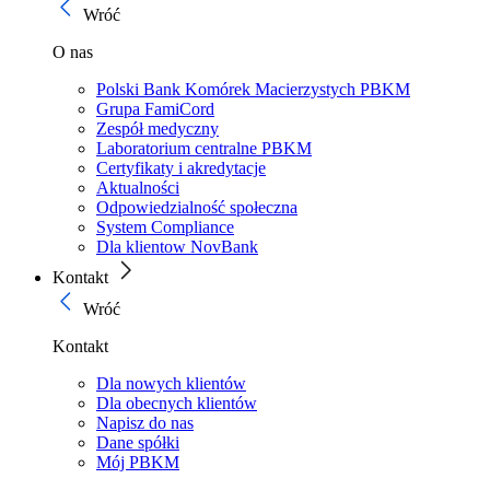
Wróć
O nas
Polski Bank Komórek Macierzystych PBKM
Grupa FamiCord
Zespół medyczny
Laboratorium centralne PBKM
Certyfikaty i akredytacje
Aktualności
Odpowiedzialność społeczna
System Compliance
Dla klientow NovBank
Kontakt
Wróć
Kontakt
Dla nowych klientów
Dla obecnych klientów
Napisz do nas
Dane spółki
Mój PBKM