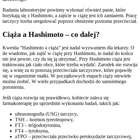
Badania laboratoryjne powinny wykonać również panie, które
borykają się z Hashimoto, a zajście w ciążę jest ich zamiarem. Pracę
tarczycy trzeba uregulować poprzez obniżenie poziomu przeciwciał.
Ciąża a Hashimoto – co dalej?
Kwestia “Hashimoto a ciąża” jest nadal wyzwaniem dla lekarzy. O
ile wiadomo, jak zajść w ciążę przy Hashimoto, to nadal do końca
nie jest pewne, czy da się ją utrzymać. Przy Hashimoto ciąża jest
traktowana jak ciało obce, które trzeba wydalić. Zarodek nie rozwija
się, a winę za to ponoszą przeciwciała tarczycowe, które pojawiły
się w organizmie matki. W początkowych etapach ciąży niewiele
można zrobić. W wielu przypadkach dochodzi do samoistnego
poronienia.
Jeśli ciąża rozwija się prawidłowo, kobiecie zaleca się
farmakoterapię po uprzednim wykonaniu badań, takich jak:
ultrasonografia (USG) tarczycy,
TSH – hormon tyreotropowy,
FT3 – trójjodotyronina,
FT4 – tyroksyna,
aTPO – przeciwciała przeciwko peroksydazie tarczycowej,