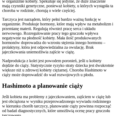
w organizmie kobiety. Spekuluje się jedynie, że duże znaczenie
mają czynniki genetyczne, ponieważ kobiety, u których wystąpiła ta
choroba w rodzinie, chorują o wiele częściej.
Tarczyca jest narządem, który pełni bardzo ważną funkcję w
organizmie. Produkuje hormony, które mają wpływ na metabolizm i
przemianę materii. Regulują również pracę serca i układu
nerwowego. Rozregulowanie pracy tego gruczołu wpływa
negatywnie na płodność kobiety. Mała ilość produkowanych
hormonów doprowadza do wzrostu stężenia innego hormonu –
prolaktyny, która jest odpowiedzialna za owulację. Brak
jajeczkowania uniemożliwia zajście w ciążę.
Nadprodukcja z kolei jest powodem poronień, jeśli u kobiety
dojdzie do ciąży. Statystycznie ryzyko straty dziecka jest dwukrotnie
większe niż u zdrowej kobiety ciężarnej. Choroba Hashimoto w
ciąży może doprowadzić do wad rozwojowych u płodu.
Hashimoto a planowanie ciąży
Jeśli kobieta ma problemy z jajeczkowaniem, zajściem w ciążę lub
jest obciążona w wyniku przeprowadzonego wywiadu rodzinnego
w kierunku chorób tarczycy, planowanie ciąży powinna rozpocząć
od badań diagnostycznych, które umożliwią ocenę pracy gruczołu
tarczowego.