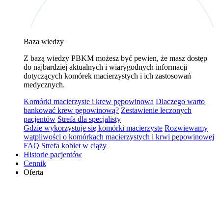
Baza wiedzy
Z bazą wiedzy PBKM możesz być pewien, że masz dostęp
do najbardziej aktualnych i wiarygodnych informacji
dotyczących komórek macierzystych i ich zastosowań
medycznych.
Komórki macierzyste i krew pępowinowa
Dlaczego warto
bankować krew pępowinową?
Zestawienie leczonych
pacjentów
Strefa dla specjalisty
Gdzie wykorzystuje się komórki macierzyste
Rozwiewamy
wątpliwości o komórkach macierzystych i krwi pępowinowej
FAQ
Strefa kobiet w ciąży
Historie pacjentów
Cennik
Oferta