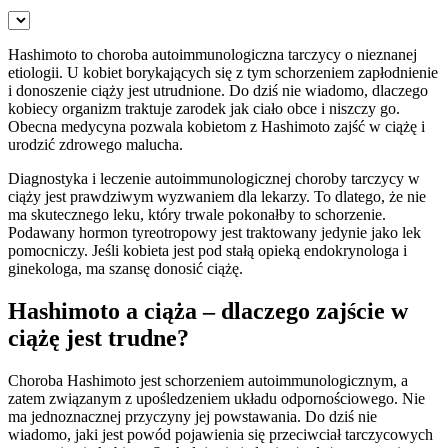
Hashimoto to choroba autoimmunologiczna tarczycy o nieznanej
etiologii. U kobiet borykających się z tym schorzeniem zapłodnienie
i donoszenie ciąży jest utrudnione. Do dziś nie wiadomo, dlaczego
kobiecy organizm traktuje zarodek jak ciało obce i niszczy go.
Obecna medycyna pozwala kobietom z Hashimoto zajść w ciążę i
urodzić zdrowego malucha.
Diagnostyka i leczenie autoimmunologicznej choroby tarczycy w
ciąży jest prawdziwym wyzwaniem dla lekarzy. To dlatego, że nie
ma skutecznego leku, który trwale pokonałby to schorzenie.
Podawany hormon tyreotropowy jest traktowany jedynie jako lek
pomocniczy. Jeśli kobieta jest pod stałą opieką endokrynologa i
ginekologa, ma szansę donosić ciążę.
Hashimoto a ciąża – dlaczego zajście w
ciążę jest trudne?
Choroba Hashimoto jest schorzeniem autoimmunologicznym, a
zatem związanym z upośledzeniem układu odpornościowego. Nie
ma jednoznacznej przyczyny jej powstawania. Do dziś nie
wiadomo, jaki jest powód pojawienia się przeciwciał tarczycowych