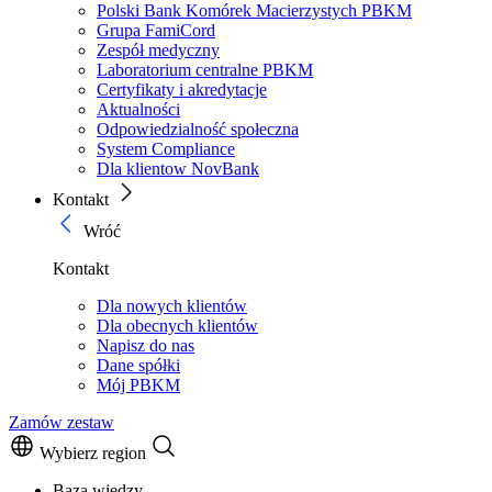
Polski Bank Komórek Macierzystych PBKM
Grupa FamiCord
Zespół medyczny
Laboratorium centralne PBKM
Certyfikaty i akredytacje
Aktualności
Odpowiedzialność społeczna
System Compliance
Dla klientow NovBank
Kontakt
Wróć
Kontakt
Dla nowych klientów
Dla obecnych klientów
Napisz do nas
Dane spółki
Mój PBKM
Zamów zestaw
Wybierz region
Baza wiedzy