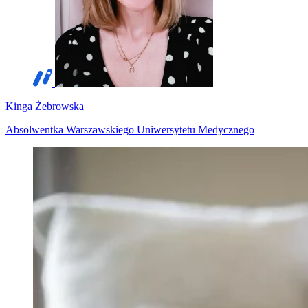
Kinga Żebrowska
Absolwentka Warszawskiego Uniwersytetu Medycznego