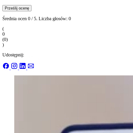
Prześlij ocenę
Średnia ocen
0
/ 5. Liczba głosów:
0
(
0
(
0
)
)
Udostępnij: