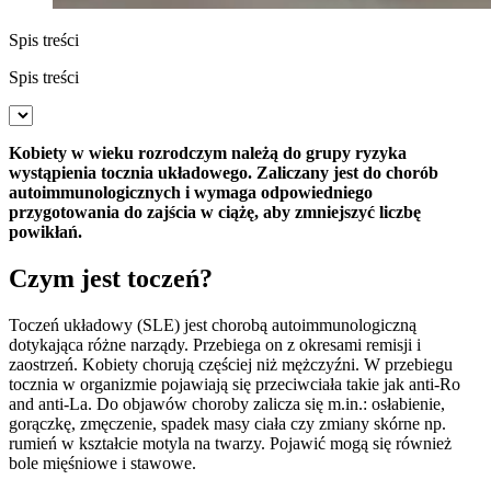
Spis treści
Spis treści
Kobiety w wieku rozrodczym należą do grupy ryzyka
wystąpienia tocznia układowego. Zaliczany jest do chorób
autoimmunologicznych i wymaga odpowiedniego
przygotowania do zajścia w ciążę, aby zmniejszyć liczbę
powikłań.
Czym jest toczeń?
Toczeń układowy (SLE) jest chorobą autoimmunologiczną
dotykająca różne narządy. Przebiega on z okresami remisji i
zaostrzeń. Kobiety chorują częściej niż mężczyźni. W przebiegu
tocznia w organizmie pojawiają się przeciwciała takie jak anti-Ro
and anti-La. Do objawów choroby zalicza się m.in.: osłabienie,
gorączkę, zmęczenie, spadek masy ciała czy zmiany skórne np.
rumień w kształcie motyla na twarzy. Pojawić mogą się również
bole mięśniowe i stawowe.