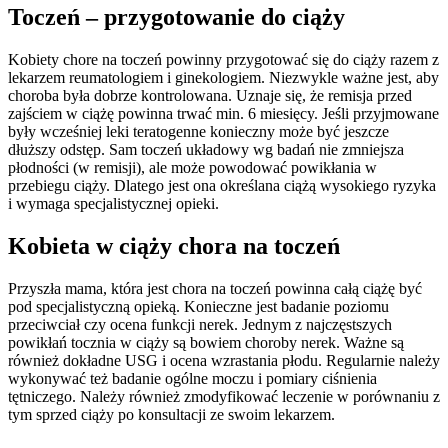
Toczeń – przygotowanie do ciąży
Kobiety chore na toczeń powinny przygotować się do ciąży razem z
lekarzem reumatologiem i ginekologiem. Niezwykle ważne jest, aby
choroba była dobrze kontrolowana. Uznaje się, że remisja przed
zajściem w ciążę powinna trwać min. 6 miesięcy. Jeśli przyjmowane
były wcześniej leki teratogenne konieczny może być jeszcze
dłuższy odstęp. Sam toczeń układowy wg badań nie zmniejsza
płodności (w remisji), ale może powodować powikłania w
przebiegu ciąży. Dlatego jest ona określana ciążą wysokiego ryzyka
i wymaga specjalistycznej opieki.
Kobieta w ciąży chora na toczeń
Przyszła mama, która jest chora na toczeń powinna całą ciążę być
pod specjalistyczną opieką. Konieczne jest badanie poziomu
przeciwciał czy ocena funkcji nerek. Jednym z najczęstszych
powikłań tocznia w ciąży są bowiem choroby nerek. Ważne są
również dokładne USG i ocena wzrastania płodu. Regularnie należy
wykonywać też badanie ogólne moczu i pomiary ciśnienia
tętniczego. Należy również zmodyfikować leczenie w porównaniu z
tym sprzed ciąży po konsultacji ze swoim lekarzem.