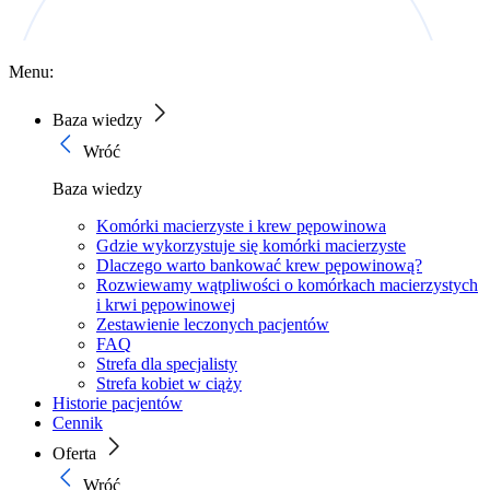
Menu:
Baza wiedzy
Wróć
Baza wiedzy
Komórki macierzyste i krew pępowinowa
Gdzie wykorzystuje się komórki macierzyste
Dlaczego warto bankować krew pępowinową?
Rozwiewamy wątpliwości o komórkach macierzystych
i krwi pępowinowej
Zestawienie leczonych pacjentów
FAQ
Strefa dla specjalisty
Strefa kobiet w ciąży
Historie pacjentów
Cennik
Oferta
Wróć