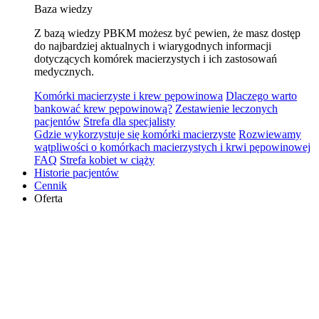
Baza wiedzy
Z bazą wiedzy PBKM możesz być pewien, że masz dostęp
do najbardziej aktualnych i wiarygodnych informacji
dotyczących komórek macierzystych i ich zastosowań
medycznych.
Komórki macierzyste i krew pępowinowa
Dlaczego warto
bankować krew pępowinową?
Zestawienie leczonych
pacjentów
Strefa dla specjalisty
Gdzie wykorzystuje się komórki macierzyste
Rozwiewamy
wątpliwości o komórkach macierzystych i krwi pępowinowej
FAQ
Strefa kobiet w ciąży
Historie pacjentów
Cennik
Oferta