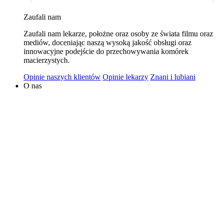
wykorzystywaniem plików cookies w powyższych celach
Zaufali nam
jest Polski Bank Komórek Macierzystych sp. z o.o. z
Zaufali nam lekarze, położne oraz osoby ze świata filmu oraz
siedzibą w Warszawie. Niezależnymi administratorami
mediów, doceniając naszą wysoką jakość obsługi oraz
danych mogą być także nasi partnerzy. Informacje na
innowacyjne podejście do przechowywania komórek
temat wykorzystywanych plików cookies i przetwarzania
macierzystych.
danych osobowych, w tym o przysługujących prawach,
Opinie naszych klientów
Opinie lekarzy
Znani i lubiani
znajduje się w
Polityce Prywatności
.
O nas