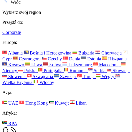
Wróć
Wybierz swój region
Przejdź do:
Corporate
Europa:
Albania
Bośnia i Hercegowina
Bułgaria
Chorwacja
Cypr
Czarnogóra
Czechy
Dania
Estonia
Hiszpania
Kosowo
Litwa
Łotwa
Luksemburg
Macedonia
Niemcy
Polska
Portugalia
Rumunia
Serbia
Słowacja
Słowenia
Szwajcaria
Szwecja
Turcja
Węgry
Wielka Brytania
Włochy
Azja:
UAE
Hong Kong
Kuwejt
Liban
Afryka:
RPA