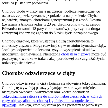
odrzuca je, stąd też poronienia.
Choroby płodu w ciąży mają najczęściej podłoże genetyczne, co
oznacza, że przekazywane są z pokolenia na pokolenie. Chyba
najbardziej znanymi chorobami genetycznymi jest zespół Downa
(związany z trisomią jednej z 23 par chromosomów) oraz zespół
Edwardsa (trisomia 18 pary chromosomów), przy czym ta druga
zazwyczaj kończy się zgonem do 5 roku życia pozapłodowego.
Choroby ciążowe, które występują z dużą częstotliwością to
cholestazy ciążowe. Mogą rozwinąć się w ostatnim trymestrze ciąży.
Jeżeli jest odpowiednio leczona, ryzyko wystąpienia skutków
ubocznych jest niewielkie. Nieleczona
cholestaza ciążowa
może być
przyczyną krwotoku w trakcie akcji porodowej oraz zagrażać życiu
rodzącego się dziecka.
Choroby odzwierzęce w ciąży
Choroby odzwierzęce w ciąży kojarzą się głównie z toksoplazmozą.
Chorobę tę wywołują pasożyty bytujące w surowym mięśnie,
niemytych owocach i warzywach oraz kocich odchodach.
Toksoplazmoza zalicza się do chorób niebezpiecznych, w których
ciąży objawy albo przechodzą łagodnie, albo w ogóle się nie
ujawniają
. Infekcja, która wystąpiła po raz pierwszy w pierwszym