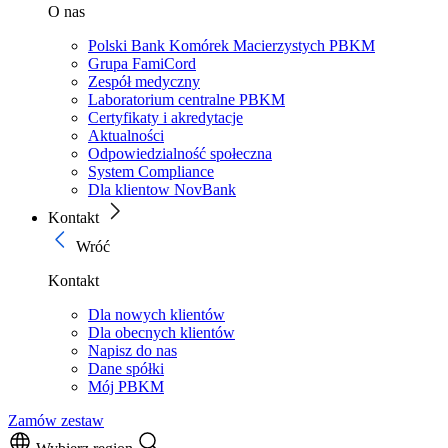
O nas
Polski Bank Komórek Macierzystych PBKM
Grupa FamiCord
Zespół medyczny
Laboratorium centralne PBKM
Certyfikaty i akredytacje
Aktualności
Odpowiedzialność społeczna
System Compliance
Dla klientow NovBank
Kontakt
Wróć
Kontakt
Dla nowych klientów
Dla obecnych klientów
Napisz do nas
Dane spółki
Mój PBKM
Zamów zestaw