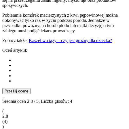
się na przestrzeganiu zasad higieny: myciu rąk oraz produktów
spożywczych.
Pobieranie komórek macierzystych z krwi pępowinowej można
dokonywać tylko raz w życiu podczas porodu. Jednakże w
przypadku poważnych chorób płodu lub matki decyzję o tym
zabiegu musi podjąć lekarz prowadzący.
Zobacz także:
Kaszel w ciąży – czy jest groźny dla dziecka?
Oceń artykuł:
Prześlij ocenę
Średnia ocen
2.8
/ 5. Liczba głosów:
4
(
2.8
(
4
)
)