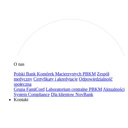
O nas
Polski Bank Komórek Macierzystych PBKM
Zespół
medyczny
Certyfikaty i akredytacje
Odpowiedzialność
społeczna
Grupa FamiCord
Laboratorium centralne PBKM
Aktualności
System Compliance
Dla klientow NovBank
Kontakt