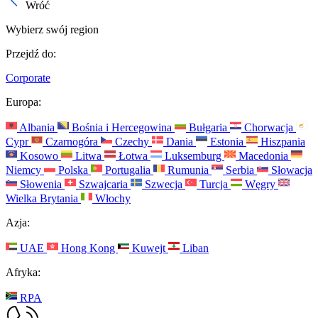
Wróć
Wybierz swój region
Przejdź do:
Corporate
Europa:
Albania
Bośnia i Hercegowina
Bułgaria
Chorwacja
Cypr
Czarnogóra
Czechy
Dania
Estonia
Hiszpania
Kosowo
Litwa
Łotwa
Luksemburg
Macedonia
Niemcy
Polska
Portugalia
Rumunia
Serbia
Słowacja
Słowenia
Szwajcaria
Szwecja
Turcja
Węgry
Wielka Brytania
Włochy
Azja:
UAE
Hong Kong
Kuwejt
Liban
Afryka:
RPA