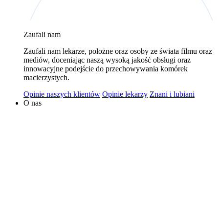
wykorzystywaniem plików cookies w powyższych celach
jest Polski Bank Komórek Macierzystych sp. z o.o. z
Zaufali nam
siedzibą w Warszawie. Niezależnymi administratorami
danych mogą być także nasi partnerzy. Informacje na
Zaufali nam lekarze, położne oraz osoby ze świata filmu oraz
temat wykorzystywanych plików cookies i przetwarzania
mediów, doceniając naszą wysoką jakość obsługi oraz
innowacyjne podejście do przechowywania komórek
danych osobowych, w tym o przysługujących prawach,
macierzystych.
znajduje się w
Polityce Prywatności
.
Opinie naszych klientów
Opinie lekarzy
Znani i lubiani
O nas