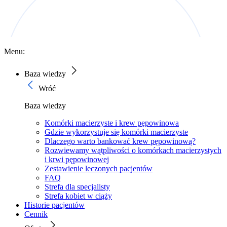
Menu:
Baza wiedzy
Wróć
Baza wiedzy
Komórki macierzyste i krew pępowinowa
Gdzie wykorzystuje się komórki macierzyste
Dlaczego warto bankować krew pępowinową?
Rozwiewamy wątpliwości o komórkach macierzystych
i krwi pępowinowej
Zestawienie leczonych pacjentów
FAQ
Strefa dla specjalisty
Strefa kobiet w ciąży
Historie pacjentów
Cennik