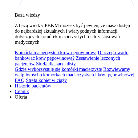
Baza wiedzy
Z bazą wiedzy PBKM możesz być pewien, że masz dostęp
do najbardziej aktualnych i wiarygodnych informacji
dotyczących komórek macierzystych i ich zastosowań
medycznych.
Komórki macierzyste i krew pępowinowa
Dlaczego warto
bankować krew pępowinową?
Zestawienie leczonych
pacjentów
Strefa dla specjalisty
Gdzie wykorzystuje się komórki macierzyste
Rozwiewamy
wątpliwości o komórkach macierzystych i krwi pępowinowej
FAQ
Strefa kobiet w ciąży
Historie pacjentów
Cennik
Oferta