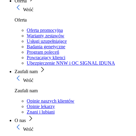
Oferta
Wróć
Oferta
Oferta promocyjna
Warianty zestawów
Usługi uzupełniające
Badania genetyczne
Program poleceń
Powracający klienci
Ubezpieczenie NNW i OC SIGNAL IDUNA
Zaufali nam
Wróć
Zaufali nam
Opinie naszych klientów
Opinie lekarzy
Znani i lubiani
O nas
Wróć