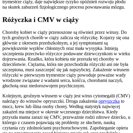
trymestrze ciąży, daje największe ryzyko opóźnień rozwoju płodu
na skutek zaburzeń fizjologicznego procesu powstawania mózgu.
Różyczka i CMV w ciąży
Choroby kobiet w ciąży przenoszone są również przez wirusy. Do
tych groźnych chorób w ciąży zalicza się różyczkę. Kojarzy się ona
głównie z okresem przedszkolnym, a jej symptomami są
powiększenie węzłów chłonnych oraz mała wysypka. Istnieją
szczepienia przeciwko różyczce podawane dziewczynkom w wieku
dojrzewania. Rzadko, która kobieta nie przeszła tej choroby w
dzieciństwie. Ciężarna, która nie przechodziła różyczki ani nie była
szczepiona, musi zaszczepić się jak najszybciej. Zakażenie wirusem
różyczki w pierwszym trymestrze ciąży powoduje poważne wady
wrodzone związane z wadami serca, kośćca, chorobami naczyń,
głuchotą oraz niedorozwojem psychicznym.
Kolejnym, groźnym wirusem w ciąży jest wirus cytomegalii (CMV)
należący do wirusów opryszczki. Droga zakażenia
opryszczką
to
mocz, krew lub ślina osoby chorej. Według statystyk najwięcej
zakażeń ma miejsce w okresie wczesnego dzieciństwa. Kiedy
przyszła mama zarazi się CMV, przeważnie rodzi zdrowe dziecko, u
którego z czasem pojawiają się problemy ze słuchem, nauką
czytania czy zdolnościami psychoruchowymi. Zapobieganie opiera