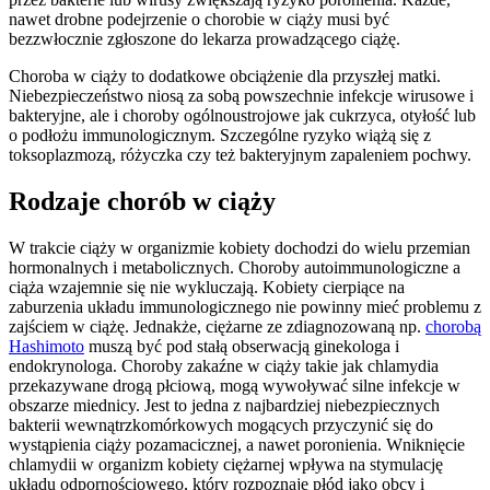
nawet drobne podejrzenie o chorobie w ciąży musi być
bezzwłocznie zgłoszone do lekarza prowadzącego ciążę.
Choroba w ciąży to dodatkowe obciążenie dla przyszłej matki.
Niebezpieczeństwo niosą za sobą powszechnie infekcje wirusowe i
bakteryjne, ale i choroby ogólnoustrojowe jak cukrzyca, otyłość lub
o podłożu immunologicznym. Szczególne ryzyko wiążą się z
toksoplazmozą, różyczka czy też bakteryjnym zapaleniem pochwy.
Rodzaje chorób w ciąży
W trakcie ciąży w organizmie kobiety dochodzi do wielu przemian
hormonalnych i metabolicznych. Choroby autoimmunologiczne a
ciąża wzajemnie się nie wykluczają. Kobiety cierpiące na
zaburzenia układu immunologicznego nie powinny mieć problemu z
zajściem w ciążę. Jednakże, ciężarne ze zdiagnozowaną np.
chorobą
Hashimoto
muszą być pod stałą obserwacją ginekologa i
endokrynologa. Choroby zakaźne w ciąży takie jak chlamydia
przekazywane drogą płciową, mogą wywoływać silne infekcje w
obszarze miednicy. Jest to jedna z najbardziej niebezpiecznych
bakterii wewnątrzkomórkowych mogących przyczynić się do
wystąpienia ciąży pozamacicznej, a nawet poronienia. Wniknięcie
chlamydii w organizm kobiety ciężarnej wpływa na stymulację
układu odpornościowego, który rozpoznaje płód jako obcy i