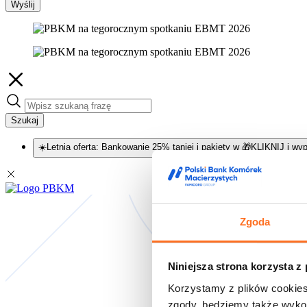
Wyślij
Szukaj
☀️Letnia oferta: Bankowanie 25% taniej i pakiety w 🎁KLIKNIJ i wyp
Zgoda
Niniejsza strona korzysta z
Korzystamy z plików cookies
zgody, będziemy także wykor