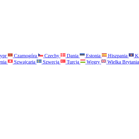
ypr
Czarnogóra
Czechy
Dania
Estonia
Hiszpania
K
nia
Szwajcaria
Szwecja
Turcja
Węgry
Wielka Brytani