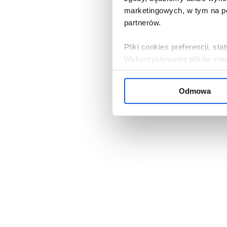
marketingowych, w tym na po
partnerów.
Pliki cookies preferencji, s
Wykorzystywanie plików cooki
zgoda.
Odmowa
Jeżeli zgadza się Pani / Pan
przycisk „W porządku”. Jeżel
serwisu, należy kliknąć „Od
ustawieniami cookies, klikają
Administratorem danych oso
Bank Komórek Macierzystych 
nasi partnerzy. Informacje 
przysługujących prawach, zn