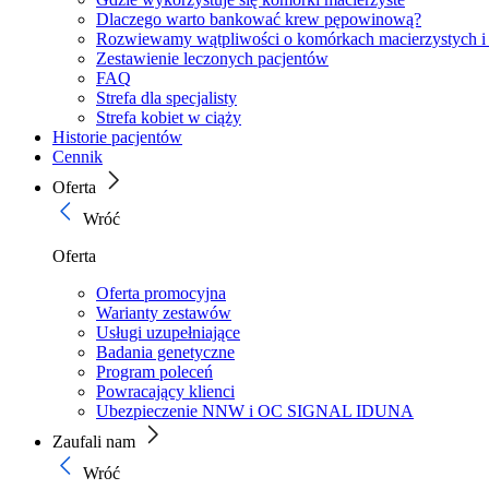
Dlaczego warto bankować krew pępowinową?
Rozwiewamy wątpliwości o komórkach macierzystych i
Zestawienie leczonych pacjentów
FAQ
Strefa dla specjalisty
Strefa kobiet w ciąży
Historie pacjentów
Cennik
Oferta
Wróć
Oferta
Oferta promocyjna
Warianty zestawów
Usługi uzupełniające
Badania genetyczne
Program poleceń
Powracający klienci
Ubezpieczenie NNW i OC SIGNAL IDUNA
Zaufali nam
Wróć