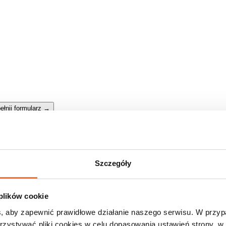
ełnij formularz
→
Szczegóły
 plików cookie
, aby zapewnić prawidłowe działanie naszego serwisu. W przy
zystywać pliki cookies w celu dopasowania ustawień strony, w 