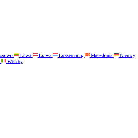
osowo
Litwa
Łotwa
Luksemburg
Macedonia
Niemcy
a
Włochy