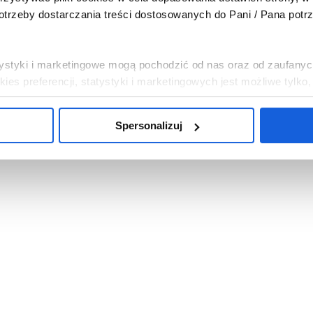
trzeby dostarczania treści dostosowanych do Pani / Pana potr
tatystyki i marketingowe mogą pochodzić od nas oraz od zaufanyc
es preferencji, statystyki i marketingowych jest możliwe tylko
Spersonalizuj
, abyśmy instalowali na Pani / Pana urządzeniu wszystkie pliki 
i chce Pani / Pan abyśmy wykorzystywali tylko pliki cookies ni
mowa”. Można w dowolnej chwili wycofać każdą z udzielonych 
c w „Spersonalizuj”.
bowych związanych z wykorzystywaniem plików cookies w powy
sp. z o.o. z siedzibą w Warszawie. Niezależnymi administrat
na temat wykorzystywanych plików cookies i przetwarzania dan
ajduje się w
Polityce Prywatności
.