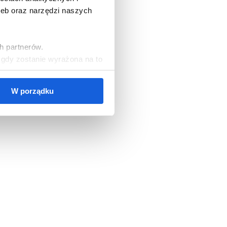
zeb oraz narzędzi naszych
h partnerów.
, gdy zostanie wyrażona na to
W porządku
cookies, należy wybrać
ezbędne do korzystania z
zgód oraz zarządzać
ższych celach jest Polski
orami danych mogą być także
ych osobowych, w tym o