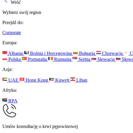
Wróć
Wybierz swój region
Przejdź do:
Corporate
Europa:
Albania
Bośnia i Hercegowina
Bułgaria
Chorwacja
C
Polska
Portugalia
Rumunia
Serbia
Słowacja
Słowe
Azja:
UAE
Hong Kong
Kuwejt
Liban
Afryka:
RPA
Umów konsultację o krwi pępowinowej