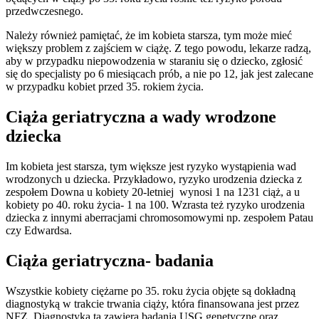
przedwczesnego.
Należy również pamiętać, że im kobieta starsza, tym może mieć
większy problem z zajściem w ciążę. Z tego powodu, lekarze radzą,
aby w przypadku niepowodzenia w staraniu się o dziecko, zgłosić
się do specjalisty po 6 miesiącach prób, a nie po 12, jak jest zalecane
w przypadku kobiet przed 35. rokiem życia.
Ciąża geriatryczna a wady wrodzone
dziecka
Im kobieta jest starsza, tym większe jest ryzyko wystąpienia wad
wrodzonych u dziecka. Przykładowo, ryzyko urodzenia dziecka z
zespołem Downa u kobiety 20-letniej wynosi 1 na 1231 ciąż, a u
kobiety po 40. roku życia- 1 na 100. Wzrasta też ryzyko urodzenia
dziecka z innymi aberracjami chromosomowymi np. zespołem Patau
czy Edwardsa.
Ciąża geriatryczna- badania
Wszystkie kobiety ciężarne po 35. roku życia objęte są dokładną
diagnostyką w trakcie trwania ciąży, która finansowana jest przez
NFZ. Diagnostyka ta zawiera badania USG genetyczne oraz