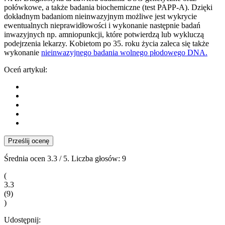
połówkowe, a także badania biochemiczne (test PAPP-A). Dzięki
dokładnym badaniom nieinwazyjnym możliwe jest wykrycie
ewentualnych nieprawidłowości i wykonanie następnie badań
inwazyjnych np. amniopunkcji, które potwierdzą lub wykluczą
podejrzenia lekarzy. Kobietom po 35. roku życia zaleca się także
wykonanie
nieinwazyjnego badania wolnego płodowego DNA.
Oceń artykuł:
Prześlij ocenę
Średnia ocen
3.3
/ 5. Liczba głosów:
9
(
3.3
(
9
)
)
Udostępnij: