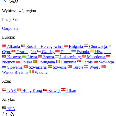
Wróć
Wybierz swój region
Przejdź do:
Corporate
Europa:
Albania
Bośnia i Hercegowina
Bułgaria
Chorwacja
Cypr
Czarnogóra
Czechy
Dania
Estonia
Hiszpania
Kosowo
Litwa
Łotwa
Luksemburg
Macedonia
Niemcy
Polska
Portugalia
Rumunia
Serbia
Słowacja
Słowenia
Szwajcaria
Szwecja
Turcja
Węgry
Wielka Brytania
Włochy
Azja:
UAE
Hong Kong
Kuwejt
Liban
Afryka:
RPA