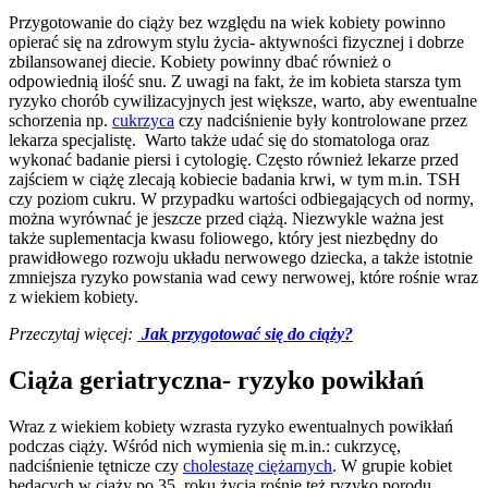
Przygotowanie do ciąży bez względu na wiek kobiety powinno
opierać się na zdrowym stylu życia- aktywności fizycznej i dobrze
zbilansowanej diecie. Kobiety powinny dbać również o
odpowiednią ilość snu. Z uwagi na fakt, że im kobieta starsza tym
ryzyko chorób cywilizacyjnych jest większe, warto, aby ewentualne
schorzenia np.
cukrzyca
czy nadciśnienie były kontrolowane przez
lekarza specjalistę. Warto także udać się do stomatologa oraz
wykonać badanie piersi i cytologię. Często również lekarze przed
zajściem w ciążę zlecają kobiecie badania krwi, w tym m.in. TSH
czy poziom cukru. W przypadku wartości odbiegających od normy,
można wyrównać je jeszcze przed ciążą. Niezwykle ważna jest
także suplementacja kwasu foliowego, który jest niezbędny do
prawidłowego rozwoju układu nerwowego dziecka, a także istotnie
zmniejsza ryzyko powstania wad cewy nerwowej, które rośnie wraz
z wiekiem kobiety.
Przeczytaj więcej:
Jak przygotować się do ciąży?
Ciąża geriatryczna- ryzyko powikłań
Wraz z wiekiem kobiety wzrasta ryzyko ewentualnych powikłań
podczas ciąży. Wśród nich wymienia się m.in.: cukrzycę,
nadciśnienie tętnicze czy
cholestazę ciężarnych
. W grupie kobiet
będących w ciąży po 35. roku życia rośnie też ryzyko porodu