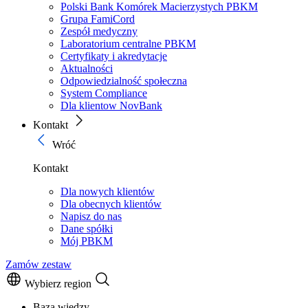
Polski Bank Komórek Macierzystych PBKM
Grupa FamiCord
Zespół medyczny
Laboratorium centralne PBKM
Certyfikaty i akredytacje
Aktualności
Odpowiedzialność społeczna
System Compliance
Dla klientow NovBank
Kontakt
Wróć
Kontakt
Dla nowych klientów
Dla obecnych klientów
Napisz do nas
Dane spółki
Mój PBKM
Zamów zestaw
Wybierz region
Baza wiedzy