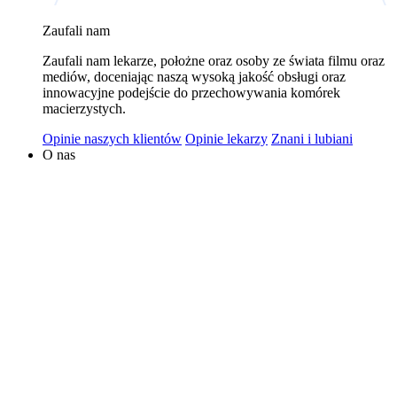
wykorzystywaniem plików cookies w powyższych celach
Zaufali nam
jest Polski Bank Komórek Macierzystych sp. z o.o. z
Zaufali nam lekarze, położne oraz osoby ze świata filmu oraz
siedzibą w Warszawie. Niezależnymi administratorami
mediów, doceniając naszą wysoką jakość obsługi oraz
danych mogą być także nasi partnerzy. Informacje na
innowacyjne podejście do przechowywania komórek
temat wykorzystywanych plików cookies i przetwarzania
macierzystych.
danych osobowych, w tym o przysługujących prawach,
Opinie naszych klientów
Opinie lekarzy
Znani i lubiani
znajduje się w
Polityce Prywatności
.
O nas