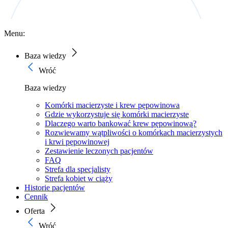
Menu:
Baza wiedzy
Wróć
Baza wiedzy
Komórki macierzyste i krew pępowinowa
Gdzie wykorzystuje się komórki macierzyste
Dlaczego warto bankować krew pępowinową?
Rozwiewamy wątpliwości o komórkach macierzystych
i krwi pępowinowej
Zestawienie leczonych pacjentów
FAQ
Strefa dla specjalisty
Strefa kobiet w ciąży
Historie pacjentów
Cennik
Oferta
Wróć