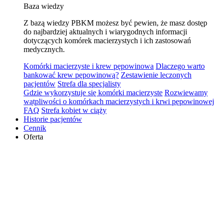
Baza wiedzy
Z bazą wiedzy PBKM możesz być pewien, że masz dostęp
do najbardziej aktualnych i wiarygodnych informacji
dotyczących komórek macierzystych i ich zastosowań
medycznych.
Komórki macierzyste i krew pępowinowa
Dlaczego warto
bankować krew pępowinową?
Zestawienie leczonych
pacjentów
Strefa dla specjalisty
Gdzie wykorzystuje się komórki macierzyste
Rozwiewamy
wątpliwości o komórkach macierzystych i krwi pępowinowej
FAQ
Strefa kobiet w ciąży
Historie pacjentów
Cennik
Oferta