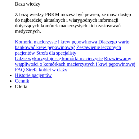
Baza wiedzy
Z bazą wiedzy PBKM możesz być pewien, że masz dostęp
do najbardziej aktualnych i wiarygodnych informacji
dotyczących komórek macierzystych i ich zastosowań
medycznych.
Komórki macierzyste i krew pępowinowa
Dlaczego warto
bankować krew pępowinową?
Zestawienie leczonych
pacjentów
Strefa dla specjalisty
Gdzie wykorzystuje się komórki macierzyste
Rozwiewamy
wątpliwości o komórkach macierzystych i krwi pępowinowej
FAQ
Strefa kobiet w ciąży
Historie pacjentów
Cennik
Oferta