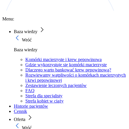
Menu:
Baza wiedzy
Wróć
Baza wiedzy
Komórki macierzyste i krew pępowinowa
Gdzie wykorzystuje się komórki macierzyste
Dlaczego warto bankować krew pępowinową?
Rozwiewamy wątpliwości o komórkach macierzystych
i krwi pępowinowej
Zestawienie leczonych pacjentów
FAQ
Strefa dla specjalisty
Strefa kobiet w ciąży
Historie pacjentów
Cennik
Oferta
Wróć