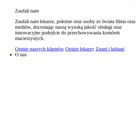
wykorzystywaniem plików cookies w powyższych celach
Zaufali nam
jest Polski Bank Komórek Macierzystych sp. z o.o. z
Zaufali nam lekarze, położne oraz osoby ze świata filmu oraz
siedzibą w Warszawie. Niezależnymi administratorami
mediów, doceniając naszą wysoką jakość obsługi oraz
danych mogą być także nasi partnerzy. Informacje na
innowacyjne podejście do przechowywania komórek
temat wykorzystywanych plików cookies i przetwarzania
macierzystych.
danych osobowych, w tym o przysługujących prawach,
Opinie naszych klientów
Opinie lekarzy
Znani i lubiani
znajduje się w
Polityce Prywatności
.
O nas