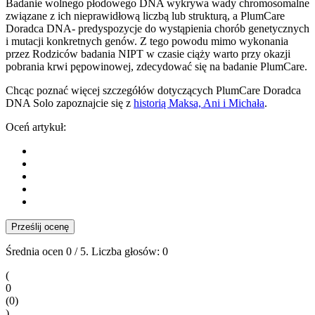
Badanie wolnego płodowego DNA wykrywa wady chromosomalne
związane z ich nieprawidłową liczbą lub strukturą, a PlumCare
Doradca DNA- predyspozycje do wystąpienia chorób genetycznych
i mutacji konkretnych genów. Z tego powodu mimo wykonania
przez Rodziców badania NIPT w czasie ciąży warto przy okazji
pobrania krwi pępowinowej, zdecydować się na badanie PlumCare.
Chcąc poznać więcej szczegółów dotyczących PlumCare Doradca
DNA Solo zapoznajcie się z
historią Maksa, Ani i Michała
.
Oceń artykuł:
Prześlij ocenę
Średnia ocen
0
/ 5. Liczba głosów:
0
(
0
(
0
)
)