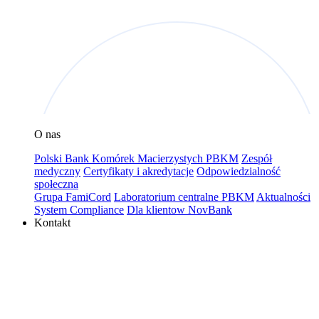
O nas
Polski Bank Komórek Macierzystych PBKM
Zespół
medyczny
Certyfikaty i akredytacje
Odpowiedzialność
społeczna
Grupa FamiCord
Laboratorium centralne PBKM
Aktualności
System Compliance
Dla klientow NovBank
Kontakt