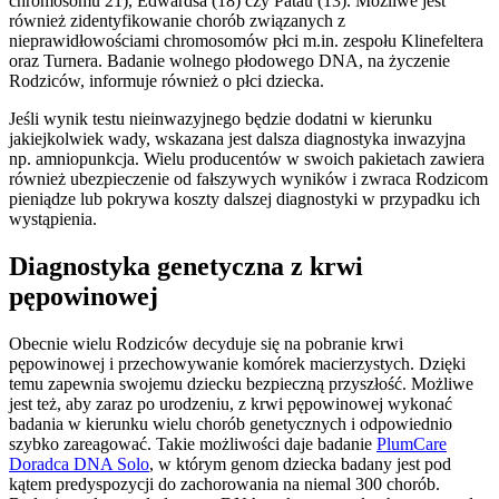
chromosomu 21), Edwardsa (18) czy Patau (13). Możliwe jest
również zidentyfikowanie chorób związanych z
nieprawidłowościami chromosomów płci m.in. zespołu Klinefeltera
oraz Turnera. Badanie wolnego płodowego DNA, na życzenie
Rodziców, informuje również o płci dziecka.
Jeśli wynik testu nieinwazyjnego będzie dodatni w kierunku
jakiejkolwiek wady, wskazana jest dalsza diagnostyka inwazyjna
np. amniopunkcja. Wielu producentów w swoich pakietach zawiera
również ubezpieczenie od fałszywych wyników i zwraca Rodzicom
pieniądze lub pokrywa koszty dalszej diagnostyki w przypadku ich
wystąpienia.
Diagnostyka genetyczna z krwi
pępowinowej
Obecnie wielu Rodziców decyduje się na pobranie krwi
pępowinowej i przechowywanie komórek macierzystych. Dzięki
temu zapewnia swojemu dziecku bezpieczną przyszłość. Możliwe
jest też, aby zaraz po urodzeniu, z krwi pępowinowej wykonać
badania w kierunku wielu chorób genetycznych i odpowiednio
szybko zareagować. Takie możliwości daje badanie
PlumCare
Doradca DNA Solo
, w którym genom dziecka badany jest pod
kątem predyspozycji do zachorowania na niemal 300 chorób.