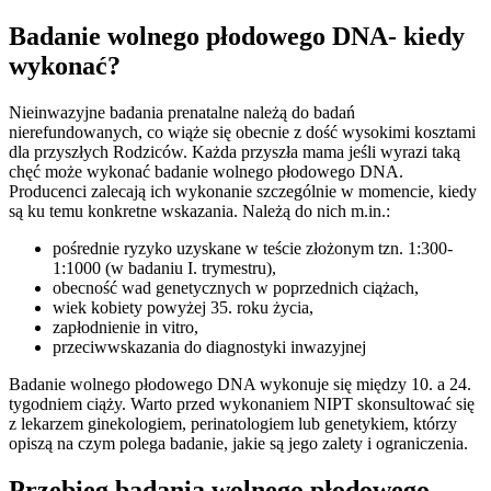
Badanie wolnego płodowego DNA- kiedy
wykonać?
Nieinwazyjne badania prenatalne należą do badań
nierefundowanych, co wiąże się obecnie z dość wysokimi kosztami
dla przyszłych Rodziców. Każda przyszła mama jeśli wyrazi taką
chęć może wykonać badanie wolnego płodowego DNA.
Producenci zalecają ich wykonanie szczególnie w momencie, kiedy
są ku temu konkretne wskazania. Należą do nich m.in.:
pośrednie ryzyko uzyskane w teście złożonym tzn. 1:300-
1:1000 (w badaniu I. trymestru),
obecność wad genetycznych w poprzednich ciążach,
wiek kobiety powyżej 35. roku życia,
zapłodnienie in vitro,
przeciwwskazania do diagnostyki inwazyjnej
Badanie wolnego płodowego DNA wykonuje się między 10. a 24.
tygodniem ciąży. Warto przed wykonaniem NIPT skonsultować się
z lekarzem ginekologiem, perinatologiem lub genetykiem, którzy
opiszą na czym polega badanie, jakie są jego zalety i ograniczenia.
Przebieg badania wolnego płodowego