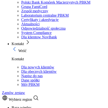
Polski Bank Komórek Macierzystych PBKM
Grupa FamiCord
Zespół medyczny
Laboratorium centralne PBKM
Certyfikaty i akredytacje
Aktualności
Odpowiedzialność społeczna
System Compliance
Dla klientow NovBank
Kontakt
Wróć
Kontakt
Dla nowych klientów
Dla obecnych klientów
Napisz do nas
Dane spółki
Mój PBKM
Zamów zestaw
Wybierz region
Baza wiedzy