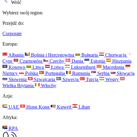
Wróć
Wybierz swój region
Przejdź do:
Corporate
Europa:
Albania
Bośnia i Hercegowina
Bułgaria
Chorwacja
Cypr
Czarnogóra
Czechy
Dania
Estonia
Hiszpania
Kosowo
Litwa
Łotwa
Luksemburg
Macedonia
Niemcy
Polska
Portugalia
Rumunia
Serbia
Słowacja
Słowenia
Szwajcaria
Szwecja
Turcja
Węgry
Wielka Brytania
Włochy
Azja:
UAE
Hong Kong
Kuwejt
Liban
Afryka:
RPA