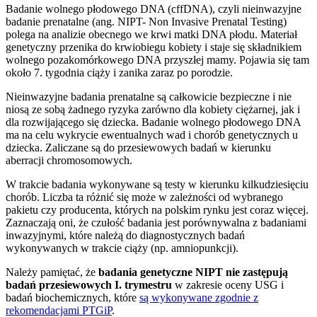
Badanie wolnego płodowego DNA (cffDNA), czyli nieinwazyjne
badanie prenatalne (ang. NIPT- Non Invasive Prenatal Testing)
polega na analizie obecnego we krwi matki DNA płodu. Materiał
genetyczny przenika do krwiobiegu kobiety i staje się składnikiem
wolnego pozakomórkowego DNA przyszłej mamy. Pojawia się tam
około 7. tygodnia ciąży i zanika zaraz po porodzie.
Nieinwazyjne badania prenatalne są całkowicie bezpieczne i nie
niosą ze sobą żadnego ryzyka zarówno dla kobiety ciężarnej, jak i
dla rozwijającego się dziecka. Badanie wolnego płodowego DNA
ma na celu wykrycie ewentualnych wad i chorób genetycznych u
dziecka. Zaliczane są do przesiewowych badań w kierunku
aberracji chromosomowych.
W trakcie badania wykonywane są testy w kierunku kilkudziesięciu
chorób. Liczba ta różnić się może w zależności od wybranego
pakietu czy producenta, których na polskim rynku jest coraz więcej.
Zaznaczają oni, że czułość badania jest porównywalna z badaniami
inwazyjnymi, które należą do diagnostycznych badań
wykonywanych w trakcie ciąży (np. amniopunkcji).
Należy pamiętać, że
badania genetyczne NIPT nie zastępują
badań przesiewowych I. trymestru
w zakresie oceny USG i
badań biochemicznych, które
są wykonywane zgodnie z
rekomendacjami PTGiP
.