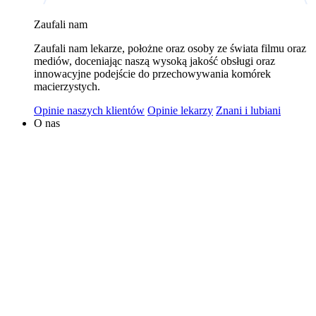
wykorzystywaniem plików cookies w powyższych celach
Zaufali nam
jest Polski Bank Komórek Macierzystych sp. z o.o. z
Zaufali nam lekarze, położne oraz osoby ze świata filmu oraz
siedzibą w Warszawie. Niezależnymi administratorami
mediów, doceniając naszą wysoką jakość obsługi oraz
danych mogą być także nasi partnerzy. Informacje na
innowacyjne podejście do przechowywania komórek
temat wykorzystywanych plików cookies i przetwarzania
macierzystych.
danych osobowych, w tym o przysługujących prawach,
Opinie naszych klientów
Opinie lekarzy
Znani i lubiani
znajduje się w
Polityce Prywatności
.
O nas