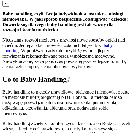
Baby handling, czyli Twoja indywidualna instrukcja obsługi
niemowlaka.
W jaki sposób bezpiecznie „obsługiwać” dziecko?
Dowiedz się, dlaczego baby handling jest tak ważny dla
rozwoju i komfortu dziecka.
Nieustanny rozwój medycyny przynosi nowe sposoby opieki nad
dziećmi. Jedną z takich nowości ostatnich lat jest tzw.
baby
handling
. W poniższym artykule przybliżę wam najlepsze
rozwiązania rekomendowane przez współczesną medycynę.
Niewykluczone, że za jakiś czas powstaną jeszcze lepsze formuły,
ale na razie skupmy się na obecnych wytycznych.
Co to Baby Handling?
Baby handling to metody prawidłowej pielęgnacji niemowląt oparte
na metodzie nurofizjologicznej NDT Bobath. Ta metoda bardzo
dużą wagę przywiązuje do sposobów noszenia, podnoszenia,
odkładania, przewijania, ubierania oraz podawania sobie
niemowlęcia.
Baby handling zwiększa komfort życia dziecka, ale i Rodzica. Jeżeli
wiesz, jak robić coś prawidłowo, to nie tylko troszczysz się o