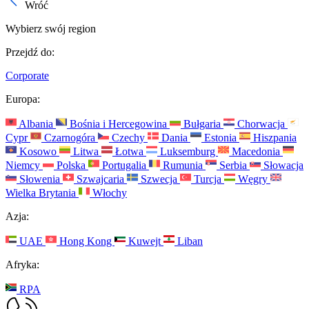
Wróć
Wybierz swój region
Przejdź do:
Corporate
Europa:
Albania
Bośnia i Hercegowina
Bułgaria
Chorwacja
Cypr
Czarnogóra
Czechy
Dania
Estonia
Hiszpania
Kosowo
Litwa
Łotwa
Luksemburg
Macedonia
Niemcy
Polska
Portugalia
Rumunia
Serbia
Słowacja
Słowenia
Szwajcaria
Szwecja
Turcja
Węgry
Wielka Brytania
Włochy
Azja:
UAE
Hong Kong
Kuwejt
Liban
Afryka:
RPA