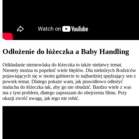
Odłożenie do łóżeczka a Baby Handling
Odkładanie niemowlaka do łóżeczka to także niełatwy temat.
Niestety można tu popełnić wiele błędów. Dla niektórych Rodziców
pojawiających się w moim gabinecie to najbardziej spędzający sen z
powiek temat. Dlatego pokaże wam, jak prawidłowo odłożyć
malucha do łóżeczka tak, aby go nie obudzić. Bardzo wiele z was
ma z tym problem, dlatego zapraszam do obejrzenia filmu. Przy
okazji zwróć uwagę, jak tego nie robić.