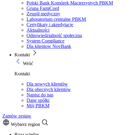
Polski Bank Komórek Macierzystych PBKM
Grupa FamiCord
Zespół medyczny
Laboratorium centralne PBKM
Certyfikaty i akredytacje
Aktualności
Odpowiedzialność społeczna
System Compliance
Dla klientow NovBank
Kontakt
Wróć
Kontakt
Dla nowych klientów
Dla obecnych klientów
Napisz do nas
Dane spółki
Mój PBKM
Zamów zestaw
Wybierz region
Baza wiedzy