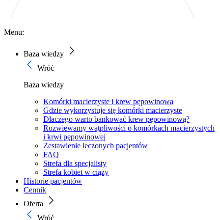
Menu:
Baza wiedzy
Wróć
Baza wiedzy
Komórki macierzyste i krew pępowinowa
Gdzie wykorzystuje się komórki macierzyste
Dlaczego warto bankować krew pępowinową?
Rozwiewamy wątpliwości o komórkach macierzystych
i krwi pępowinowej
Zestawienie leczonych pacjentów
FAQ
Strefa dla specjalisty
Strefa kobiet w ciąży
Historie pacjentów
Cennik
Oferta
Wróć