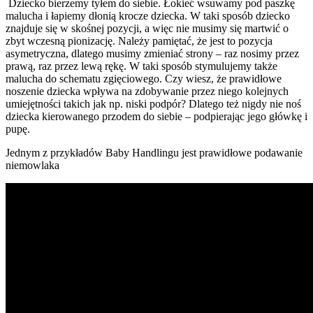
Dziecko bierzemy tyłem do siebie. Łokieć wsuwamy pod paszkę
malucha i łapiemy dłonią krocze dziecka. W taki sposób dziecko
znajduje się w skośnej pozycji, a więc nie musimy się martwić o
zbyt wczesną pionizację. Należy pamiętać, że jest to pozycja
asymetryczna, dlatego musimy zmieniać strony – raz nosimy przez
prawą, raz przez lewą rękę. W taki sposób stymulujemy także
malucha do schematu zgięciowego. Czy wiesz, że prawidłowe
noszenie dziecka wpływa na zdobywanie przez niego kolejnych
umiejętności takich jak np. niski podpór? Dlatego też nigdy nie noś
dziecka kierowanego przodem do siebie – podpierając jego główkę i
pupę.
Jednym z przykładów Baby Handlingu jest prawidłowe podawanie
niemowlaka