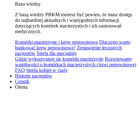
Baza wiedzy
Z bazą wiedzy PBKM możesz być pewien, że masz dostęp
do najbardziej aktualnych i wiarygodnych informacji
dotyczących komórek macierzystych i ich zastosowań
medycznych.
Komórki macierzyste i krew pępowinowa
Dlaczego warto
bankować krew pępowinową?
Zestawienie leczonych
pacjentów
Strefa dla specjalisty
Gdzie wykorzystuje się komórki macierzyste
Rozwiewamy
wątpliwości o komórkach macierzystych i krwi pępowinowej
FAQ
Strefa kobiet w ciąży
Historie pacjentów
Cennik
Oferta