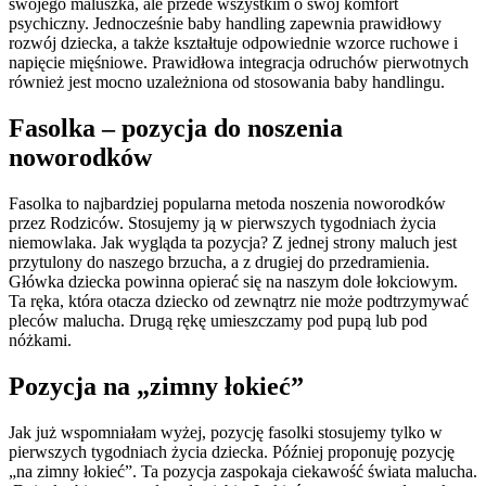
swojego maluszka, ale przede wszystkim o swój komfort
psychiczny. Jednocześnie baby handling zapewnia prawidłowy
rozwój dziecka, a także kształtuje odpowiednie wzorce ruchowe i
napięcie mięśniowe. Prawidłowa integracja odruchów pierwotnych
również jest mocno uzależniona od stosowania baby handlingu.
Fasolka
– pozycja do noszenia
noworodków
Fasolka to najbardziej popularna metoda noszenia noworodków
przez Rodziców. Stosujemy ją w pierwszych tygodniach życia
niemowlaka. Jak wygląda ta pozycja? Z jednej strony maluch jest
przytulony do naszego brzucha, a z drugiej do przedramienia.
Główka dziecka powinna opierać się na naszym dole łokciowym.
Ta ręka, która otacza dziecko od zewnątrz nie może podtrzymywać
pleców malucha. Drugą rękę umieszczamy pod pupą lub pod
nóżkami.
Pozycja na „zimny łokieć”
Jak już wspomniałam wyżej, pozycję fasolki stosujemy tylko w
pierwszych tygodniach życia dziecka. Później proponuję pozycję
„na zimny łokieć”. Ta pozycja zaspokaja ciekawość świata malucha.