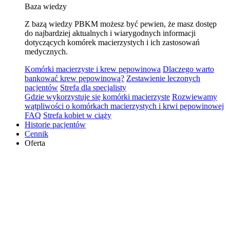
Baza wiedzy
Z bazą wiedzy PBKM możesz być pewien, że masz dostęp
do najbardziej aktualnych i wiarygodnych informacji
dotyczących komórek macierzystych i ich zastosowań
medycznych.
Komórki macierzyste i krew pępowinowa
Dlaczego warto
bankować krew pępowinową?
Zestawienie leczonych
pacjentów
Strefa dla specjalisty
Gdzie wykorzystuje się komórki macierzyste
Rozwiewamy
wątpliwości o komórkach macierzystych i krwi pępowinowej
FAQ
Strefa kobiet w ciąży
Historie pacjentów
Cennik
Oferta