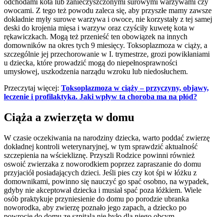
odchodami kota lub zanieczyszczonymi surowymi warzywami czy
owocami. Z tego też powodu zaleca się, aby przyszłe mamy zawsze
dokładnie myły surowe warzywa i owoce, nie korzystały z tej samej
deski do krojenia mięsa i warzyw oraz czyściły kuwetę kota w
rękawiczkach. Mogą też przenieść ten obowiązek na innych
domowników na okres tych 9 miesięcy. Toksoplazmoza w ciąży, a
szczególnie jej przechorowanie w I. trymestrze, grozi powikłaniami
u dziecka, które prowadzić mogą do niepełnosprawności
umysłowej, uszkodzenia narządu wzroku lub niedosłuchem.
Przeczytaj więcej:
Toksoplazmoza w ciąży – przyczyny, objawy,
leczenie i profilaktyka. Jaki wpływ ta choroba ma na płód?
Ciąża a zwierzęta w domu
W czasie oczekiwania na narodziny dziecka, warto poddać zwierzę
dokładnej kontroli weterynaryjnej, w tym sprawdzić aktualność
szczepienia na wściekliznę. Przyszli Rodzice powinni również
oswoić zwierzaka z noworodkiem poprzez zapraszanie do domu
przyjaciół posiadających dzieci. Jeśli pies czy kot śpi w łóżku z
domownikami, powinno się nauczyć go spać osobno, na wypadek,
gdyby nie akceptował dziecka i musiał spać poza łóżkiem. Wiele
osób praktykuje przyniesienie do domu po porodzie ubranka
noworodka, aby zwierzę poznało jego zapach, a dziecko po
powrocie do domu ze szpitala nie było dla niego obcym.