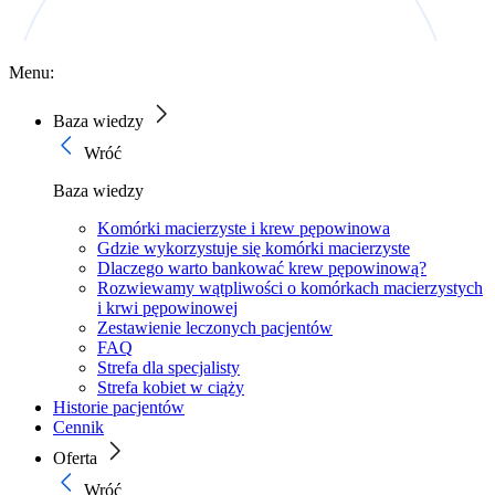
Menu:
Baza wiedzy
Wróć
Baza wiedzy
Komórki macierzyste i krew pępowinowa
Gdzie wykorzystuje się komórki macierzyste
Dlaczego warto bankować krew pępowinową?
Rozwiewamy wątpliwości o komórkach macierzystych
i krwi pępowinowej
Zestawienie leczonych pacjentów
FAQ
Strefa dla specjalisty
Strefa kobiet w ciąży
Historie pacjentów
Cennik
Oferta
Wróć