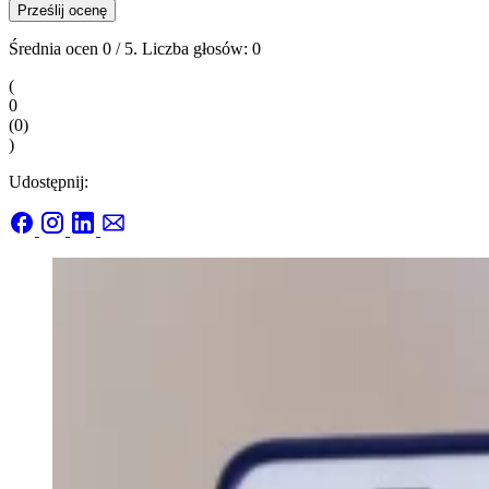
Prześlij ocenę
Średnia ocen
0
/ 5. Liczba głosów:
0
(
0
(
0
)
)
Udostępnij: