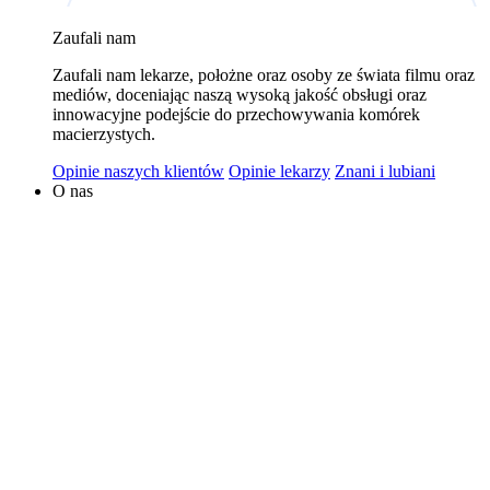
wykorzystywaniem plików cookies w powyższych celach
Zaufali nam
jest Polski Bank Komórek Macierzystych sp. z o.o. z
Zaufali nam lekarze, położne oraz osoby ze świata filmu oraz
siedzibą w Warszawie. Niezależnymi administratorami
mediów, doceniając naszą wysoką jakość obsługi oraz
danych mogą być także nasi partnerzy. Informacje na
innowacyjne podejście do przechowywania komórek
temat wykorzystywanych plików cookies i przetwarzania
macierzystych.
danych osobowych, w tym o przysługujących prawach,
Opinie naszych klientów
Opinie lekarzy
Znani i lubiani
znajduje się w
Polityce Prywatności
.
O nas