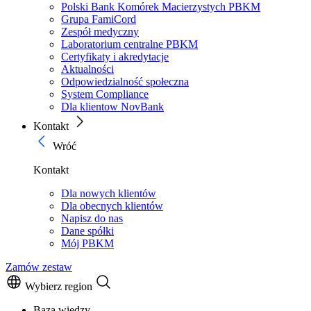
Polski Bank Komórek Macierzystych PBKM
Grupa FamiCord
Zespół medyczny
Laboratorium centralne PBKM
Certyfikaty i akredytacje
Aktualności
Odpowiedzialność społeczna
System Compliance
Dla klientow NovBank
Kontakt
Wróć
Kontakt
Dla nowych klientów
Dla obecnych klientów
Napisz do nas
Dane spółki
Mój PBKM
Zamów zestaw
Wybierz region
Baza wiedzy