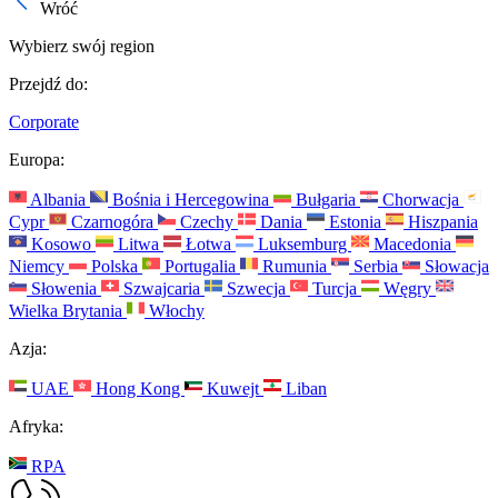
Wróć
Wybierz swój region
Przejdź do:
Corporate
Europa:
Albania
Bośnia i Hercegowina
Bułgaria
Chorwacja
Cypr
Czarnogóra
Czechy
Dania
Estonia
Hiszpania
Kosowo
Litwa
Łotwa
Luksemburg
Macedonia
Niemcy
Polska
Portugalia
Rumunia
Serbia
Słowacja
Słowenia
Szwajcaria
Szwecja
Turcja
Węgry
Wielka Brytania
Włochy
Azja:
UAE
Hong Kong
Kuwejt
Liban
Afryka:
RPA