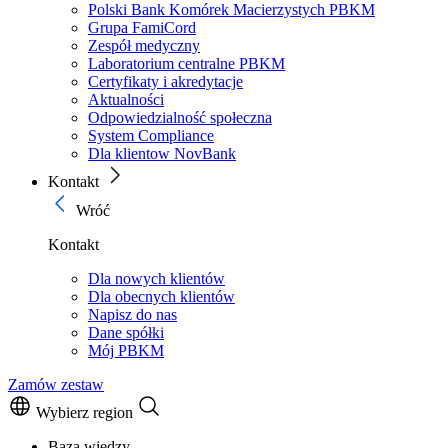
Polski Bank Komórek Macierzystych PBKM
Grupa FamiCord
Zespół medyczny
Laboratorium centralne PBKM
Certyfikaty i akredytacje
Aktualności
Odpowiedzialność społeczna
System Compliance
Dla klientow NovBank
Kontakt
Wróć
Kontakt
Dla nowych klientów
Dla obecnych klientów
Napisz do nas
Dane spółki
Mój PBKM
Zamów zestaw
Wybierz region
Baza wiedzy