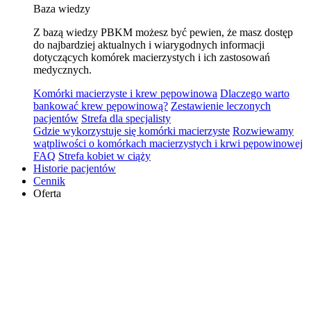
Baza wiedzy
Z bazą wiedzy PBKM możesz być pewien, że masz dostęp
do najbardziej aktualnych i wiarygodnych informacji
dotyczących komórek macierzystych i ich zastosowań
medycznych.
Komórki macierzyste i krew pępowinowa
Dlaczego warto
bankować krew pępowinową?
Zestawienie leczonych
pacjentów
Strefa dla specjalisty
Gdzie wykorzystuje się komórki macierzyste
Rozwiewamy
wątpliwości o komórkach macierzystych i krwi pępowinowej
FAQ
Strefa kobiet w ciąży
Historie pacjentów
Cennik
Oferta