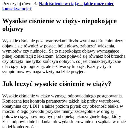
Przeczytaj również:
Nadciśnienie w ciąży – jakie może mieć
konsekwencje?
Wysokie ciśnienie w ciąży- niepokojące
objawy
Wysokie ciśnienie poza wartościami liczbowymi na ciśnieniomierzu
objawia się również w postaci bólu głowy, zaburzeń widzenia,
wymiotów czy nudności. Są to niepokojące objawy wymagające
pilnej konsultacji z lekarzem. Może pojawić się również ból brzucha
czy obrzęki- nie tylko kończyn dolnych, co jest charakterystyczne
dla ciąży fizjologicznej, ale też twarzy lub rąk. Każdy z tych
symptomów wymaga wizyty na izbie przyjęć.
Jak leczyć wysokie ciśnienie w ciąży?
Wysokie ciśnienie w ciąży wymaga odpowiedniego postępowania.
Konieczna jest kontrola parametrów takich jak próby wątrobowe,
kreatynina czy LDH, a także poziom płytek czy obecność białka w
moczu. Z tego powodu przyszłe mamy, szczególnie w drugiej
połowie ciąży, powinny być pod opieką lekarza ginekologa, który
zleci odpowiednie badania lub wyda skierowanie do szpitala w razie
takiej konieczności.