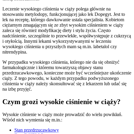
Leczenie wysokiego ciśnienia w ciąży polega głównie na
stosowaniu metylodopy, funkcjonującej jako lek Dopegyt. Jest to
lek na receptę, którego dawkowanie ustala specjalista. Kobietom
ciężarnym zmagającym się ze zbyt wysokim ciśnieniem w ciąży
zaleca się również modyfikację diety i stylu życia. Często
nadciśnienie, szczególnie to przewlekłe, współwystępuje z cukrzycą
i otyłością. Innymi lekami wykorzystywanymi w leczeniu
wysokiego ciśnienia u przyszłych mam są m.in. labetalol czy
nitrendypina.
W przypadku wysokiego ciśnienia, którego nie da się obniżyć
farmakologicznie i któremu towarzyszą objawy stanu
przedrzucawkowego, konieczne może być wcześniejsze ukończenie
ciąży. Z tego powodu, w każdym przypadku podwyższonego
ciśnienia w ciąży należy skonsultować się z lekarzem lub udać się
na izbę przyjęć.
Czym grozi wysokie ciśnienie w ciąży?
Wysokie ciśnienie w ciąży może prowadzić do wielu powikłań.
Wśród nich wymienia się m.in.:
Stan przedrzucawkowy