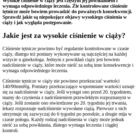
Wysokie ciśnienie w ciąży jest częstym jej powikłaniem i
wymaga odpowiedniego leczenia. Źle kontrolowane ciśnienie
tętnicze może bowiem prowadzić do poważnych konsekwencji.
Sprawdź jakie są niepokojące objawy wysokiego ciśnienia w
ciąży i jak wygląda postępowanie.
Jakie jest za wysokie ciśnienie w ciąży?
Ciśnienie tętnicze powinno być regularnie kontrolowane w czasie
ciąży, dlatego też pomiary wykonywane są najczęściej na każdej
wizycie u ginekologa. Jednym z powikłań ciąży jest bowiem
nadciśnienie w ciąży, które może nieść za sobą inne konsekwencje i
wymaga odpowiedniego leczenia.
Ciśnienie tętnicze w ciąży nie powinno przekraczać wartości
140/90mmHg. Pomiary przekraczające wspomniane wartości uznaje
się za nadciśnienie w ciąży. Jeśli wystąpi ono przed 20. tygodniem,
mamy do czynienia z nadciśnieniem przewlekłym rozpoznanym w
ciąży. Jeśli zostanie ono stwierdzone po 20. tygodniu jej trwania,
lekarz rozpoznaje nadciśnienie wywołane ciążą. Pierwsze z nich
utrzymuje się zazwyczaj do 6 tygodni po porodzie, a drugie mija w
czasie połogu. Każdy rodzaj nadciśnienia w ciąży może jednak
nieść za sobą powikłania, dlatego wymaga leczenia i ciągłej
kontroli.