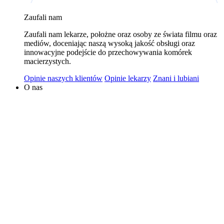
wykorzystywaniem plików cookies w powyższych celach
Zaufali nam
jest Polski Bank Komórek Macierzystych sp. z o.o. z
Zaufali nam lekarze, położne oraz osoby ze świata filmu oraz
siedzibą w Warszawie. Niezależnymi administratorami
mediów, doceniając naszą wysoką jakość obsługi oraz
danych mogą być także nasi partnerzy. Informacje na
innowacyjne podejście do przechowywania komórek
temat wykorzystywanych plików cookies i przetwarzania
macierzystych.
danych osobowych, w tym o przysługujących prawach,
Opinie naszych klientów
Opinie lekarzy
Znani i lubiani
znajduje się w
Polityce Prywatności
.
O nas