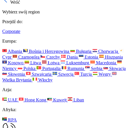
Wróć
Wybierz swój region
Przejdź do:
Corporate
Europa:
Albania
Bośnia i Hercegowina
Bułgaria
Chorwacja
Cypr
Czarnogóra
Czechy
Dania
Estonia
Hiszpania
Kosowo
Litwa
Łotwa
Luksemburg
Macedonia
Niemcy
Polska
Portugalia
Rumunia
Serbia
Słowacja
Słowenia
Szwajcaria
Szwecja
Turcja
Węgry
Wielka Brytania
Włochy
Azja:
UAE
Hong Kong
Kuwejt
Liban
Afryka:
RPA