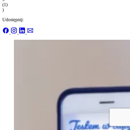
(
1
)
)
Udostępnij: