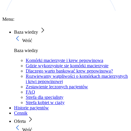
Menu:
Baza wiedzy
Wróć
Baza wiedzy
Komórki macierzyste i krew pępowinowa
Gdzie wykorzystuje się komórki macierzyste
Dlaczego warto bankować krew pępowinową?
Rozwiewamy wątpliwości o komórkach macierzystych
i krwi pępowinowej
Zestawienie leczonych pacjentów
FAQ
Strefa dla specjalisty
Strefa kobiet w ciąży
Historie pacjentów
Cennik
Oferta
Wróć