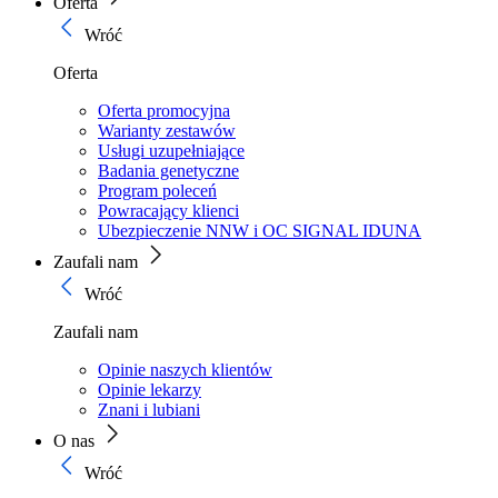
Oferta
Wróć
Oferta
Oferta promocyjna
Warianty zestawów
Usługi uzupełniające
Badania genetyczne
Program poleceń
Powracający klienci
Ubezpieczenie NNW i OC SIGNAL IDUNA
Zaufali nam
Wróć
Zaufali nam
Opinie naszych klientów
Opinie lekarzy
Znani i lubiani
O nas
Wróć