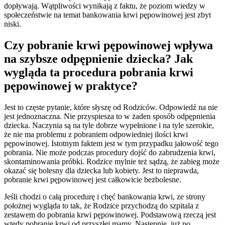
dopływają. Wątpliwości wynikają z faktu, że poziom wiedzy w
społeczeństwie na temat bankowania krwi pępowinowej jest zbyt
niski.
Czy pobranie krwi pępowinowej wpływa
na szybsze odpępnienie dziecka? Jak
wygląda ta procedura pobrania krwi
pępowinowej w praktyce?
Jest to częste pytanie, które słyszę od Rodziców. Odpowiedź na nie
jest jednoznaczna. Nie przyspiesza to w żaden sposób odpępnienia
dziecka. Naczynia są na tyle dobrze wypełnione i na tyle szerokie,
że nie ma problemu z pobraniem odpowiedniej ilości krwi
pępowinowej. Istotnym faktem jest w tym przypadku jałowość tego
pobrania. Nie może podczas procedury dojść do zabrudzenia krwi,
skontaminowania próbki. Rodzice mylnie też sądzą, że zabieg może
okazać się bolesny dla dziecka lub kobiety. Jest to nieprawda,
pobranie krwi pępowinowej jest całkowicie bezbolesne.
Jeśli chodzi o całą procedurę i chęć bankowania krwi, ze strony
położnej wygląda to tak, że Rodzice przychodzą do szpitala z
zestawem do pobrania krwi pępowinowej. Podstawową rzeczą jest
wtedy pobranie krwi od przyszłej mamy. Następnie, już po