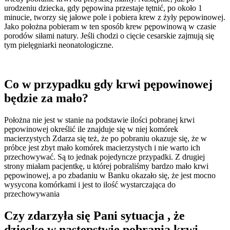
urodzeniu dziecka, gdy pępowina przestaje tętnić, po około 1
minucie, tworzy się jałowe pole i pobiera krew z żyły pępowinowej.
Jako położna pobieram w ten sposób krew pępowinową w czasie
porodów siłami natury. Jeśli chodzi o cięcie cesarskie zajmują się
tym pielęgniarki neonatologiczne.
Co w przypadku gdy krwi pępowinowej
będzie za mało?
Położna nie jest w stanie na podstawie ilości pobranej krwi
pępowinowej określić ile znajduje się w niej komórek
macierzystych Zdarza się też, że po pobraniu okazuje się, że w
próbce jest zbyt mało komórek macierzystych i nie warto ich
przechowywać. Są to jednak pojedyncze przypadki. Z drugiej
strony miałam pacjentkę, u której pobraliśmy bardzo mało krwi
pępowinowej, a po zbadaniu w Banku okazało się, że jest mocno
wysycona komórkami i jest to ilość wystarczająca do
przechowywania
Czy zdarzyła się Pani sytuacja , że
dziecko w następstwie pobrania krwi