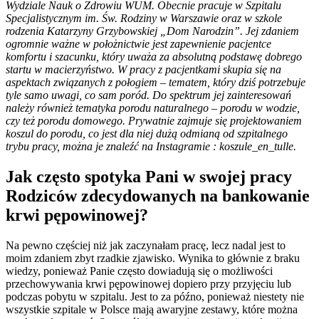
Wydziale Nauk o Zdrowiu WUM.
Obecnie pracuje w Szpitalu
Specjalistycznym im. Św. Rodziny w Warszawie
oraz w szkole
rodzenia Katarzyny Grzybowskiej „Dom Narodzin”. Jej zdaniem
ogromnie ważne w położnictwie jest zapewnienie pacjentce
komfortu i szacunku, który uważa za absolutną podstawę dobrego
startu w macierzyństwo. W pracy z pacjentkami skupia się na
aspektach związanych z połogiem – tematem, który dziś potrzebuje
tyle samo uwagi, co sam poród. Do spektrum jej zainteresowań
należy również tematyka porodu naturalnego – porodu w wodzie,
czy też porodu domowego. Prywatnie zajmuje się projektowaniem
koszul do porodu, co jest dla niej dużą odmianą od szpitalnego
trybu pracy, można je znaleźć na Instagramie : koszule_en_tulle.
Jak często spotyka Pani w swojej pracy
Rodziców zdecydowanych na bankowanie
krwi pępowinowej?
Na pewno częściej niż jak zaczynałam pracę, lecz nadal jest to
moim zdaniem zbyt rzadkie zjawisko. Wynika to głównie z braku
wiedzy, ponieważ Panie często dowiadują się o możliwości
przechowywania krwi pępowinowej dopiero przy przyjęciu lub
podczas pobytu w szpitalu. Jest to za późno, ponieważ niestety nie
wszystkie szpitale w Polsce mają awaryjne zestawy, które można