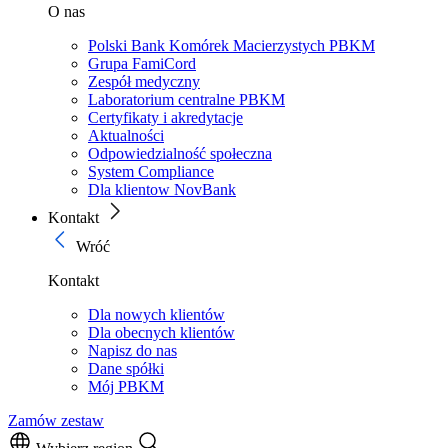
O nas
Polski Bank Komórek Macierzystych PBKM
Grupa FamiCord
Zespół medyczny
Laboratorium centralne PBKM
Certyfikaty i akredytacje
Aktualności
Odpowiedzialność społeczna
System Compliance
Dla klientow NovBank
Kontakt
Wróć
Kontakt
Dla nowych klientów
Dla obecnych klientów
Napisz do nas
Dane spółki
Mój PBKM
Zamów zestaw