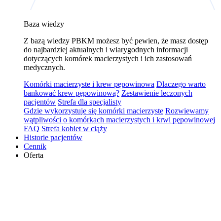
Baza wiedzy
Z bazą wiedzy PBKM możesz być pewien, że masz dostęp
do najbardziej aktualnych i wiarygodnych informacji
dotyczących komórek macierzystych i ich zastosowań
medycznych.
Komórki macierzyste i krew pępowinowa
Dlaczego warto
bankować krew pępowinową?
Zestawienie leczonych
pacjentów
Strefa dla specjalisty
Gdzie wykorzystuje się komórki macierzyste
Rozwiewamy
wątpliwości o komórkach macierzystych i krwi pępowinowej
FAQ
Strefa kobiet w ciąży
Historie pacjentów
Cennik
Oferta