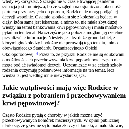
wtedy wykorzystać. Szczególnie w czasie trwającej pandemii
sytuacja jest trudniejsza, bo ze względu na ograniczoną obecność
partnera przy przyjęciu do porodu, Rodzice nie mogą podjąć tej
decyzji wspólnie. Ostatnio spotkałam się z koleżanką będącą w
ciąży, która sama jest lekarzem, a mimo to, nie miała zbyt dużej
wiedzy na temat bankowania krwi pępowinowej i miała mnóstwo
pytań na ten temat. Na szczęście jako położna mogłam jej rzetelnie
przybliżyć te informacje. Niestety jest też duże grono kobiet, z
którymi ginekolodzy i położne nie poruszają tego tematu, mimo
obowiązującego Standardu Organizacyjnego Opieki
[i]
Okołoporodowej.
Przez to, że przyszli Rodzice nie są edukowani
o możliwościach przechowywania krwi pępowinowej często nie
mogą podjąć świadomej decyzji. Uczestnicząc w zajęciach szkoły
rodzenia otrzymują podstawowe informacje na ten temat, lecz
wiedza ta, jest według mnie niewystarczająca.
Jakie wątpliwości mają więc Rodzice w
związku z pobraniem i przechowywaniem
krwi pępowinowej?
Często Rodzice pytają o choroby w jakich można użyć
przechowywanych komórek macierzystych. W opinii publicznej
utarło się, że głównie są to białaczki czy chłoniaki, a mało kto wie,