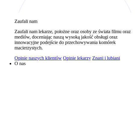
wykorzystywaniem plików cookies w powyższych celach
jest Polski Bank Komórek Macierzystych sp. z o.o. z
Zaufali nam
siedzibą w Warszawie. Niezależnymi administratorami
danych mogą być także nasi partnerzy. Informacje na
Zaufali nam lekarze, położne oraz osoby ze świata filmu oraz
temat wykorzystywanych plików cookies i przetwarzania
mediów, doceniając naszą wysoką jakość obsługi oraz
innowacyjne podejście do przechowywania komórek
danych osobowych, w tym o przysługujących prawach,
macierzystych.
znajduje się w
Polityce Prywatności
.
Opinie naszych klientów
Opinie lekarzy
Znani i lubiani
O nas