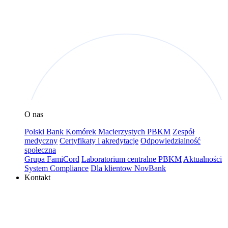
O nas
Polski Bank Komórek Macierzystych PBKM
Zespół
medyczny
Certyfikaty i akredytacje
Odpowiedzialność
społeczna
Grupa FamiCord
Laboratorium centralne PBKM
Aktualności
System Compliance
Dla klientow NovBank
Kontakt