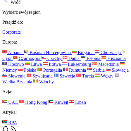
Wróć
Wybierz swój region
Przejdź do:
Corporate
Europa:
Albania
Bośnia i Hercegowina
Bułgaria
Chorwacja
Cypr
Czarnogóra
Czechy
Dania
Estonia
Hiszpania
Kosowo
Litwa
Łotwa
Luksemburg
Macedonia
Niemcy
Polska
Portugalia
Rumunia
Serbia
Słowacja
Słowenia
Szwajcaria
Szwecja
Turcja
Węgry
Wielka Brytania
Włochy
Azja:
UAE
Hong Kong
Kuwejt
Liban
Afryka:
RPA