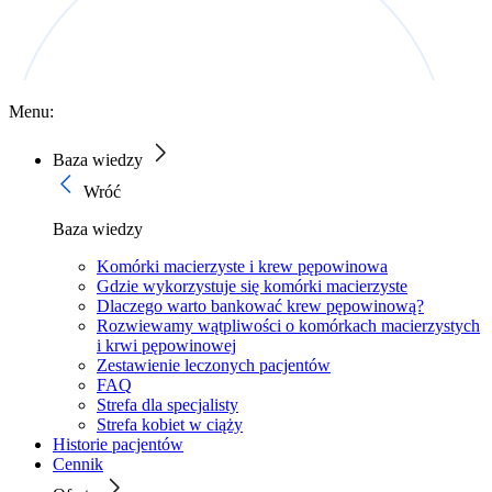
Menu:
Baza wiedzy
Wróć
Baza wiedzy
Komórki macierzyste i krew pępowinowa
Gdzie wykorzystuje się komórki macierzyste
Dlaczego warto bankować krew pępowinową?
Rozwiewamy wątpliwości o komórkach macierzystych
i krwi pępowinowej
Zestawienie leczonych pacjentów
FAQ
Strefa dla specjalisty
Strefa kobiet w ciąży
Historie pacjentów
Cennik