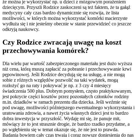
że można je wykorzystać np. u dzieci z mózgowym porażeniem
dziecięcym. Przyszli Rodzice zaskoczeni są też faktem, że ta gałąź
medycyny cały czas bardzo dynamicznie się rozwija, że lista
możliwości, w których można wykorzystać komórki macierzyste
wydłuża się i nie jesteśmy obecnie w stanie przewidzieć co jeszcze
odkryją naukowcy.
Czy Rodzice zwracają uwagę na koszt
przechowywania komórek?
Dla wielu par wartość zabezpieczonego materiału jest dużo wyższa
niż cena, którą muszą zapłacić za pobranie i przechowywanie krwi
pępowinowej. Jeśli Rodzice decydują się na usługę, a nie mogą
sobie z różnych względów pozwolić na taki wydatek, mogą
rozłożyć go na raty i pokrywać je np. z 3 czy 4 miesięcy
świadczenia 500 plus. Dobrym pomysłem, często praktykowanym,
jest pokrycie części kosztów przez pozostałych członków rodziny
m.in. dziadków w ramach prezentu dla dziecka. Jeśli weźmie się
pod uwagę, możliwości późniejszego ewentualnego wykorzystania i
uratowania zdrowia, a nawet życia własnych dzieci jest to bardzo
dobra inwestycja w przyszłość. Wydaję mi się, że panuje mit,
mówiący że to jest strasznie drogie, że bardzo rzadko przydatne, a
po wgłębieniu się w temat okazuje się, że nie jest to prawda.
Badania bowiem cały czas trwają i coraz nowsze doniesienia do nas