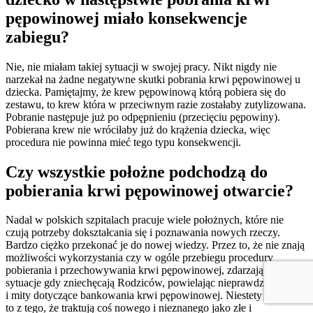
pępowinowej miało konsekwencje
zabiegu?
Nie, nie miałam takiej sytuacji w swojej pracy. Nikt nigdy nie
narzekał na żadne negatywne skutki pobrania krwi pępowinowej u
dziecka. Pamiętajmy, że krew pępowinową którą pobiera się do
zestawu, to krew która w przeciwnym razie zostałaby zutylizowana.
Pobranie następuje już po odpępnieniu (przecięciu pępowiny).
Pobierana krew nie wróciłaby już do krążenia dziecka, więc
procedura nie powinna mieć tego typu konsekwencji.
Czy wszystkie położne podchodzą do
pobierania krwi pępowinowej otwarcie?
Nadal w polskich szpitalach pracuje wiele położnych, które nie
czują potrzeby dokształcania się i poznawania nowych rzeczy.
Bardzo ciężko przekonać je do nowej wiedzy. Przez to, że nie znają
możliwości wykorzystania czy w ogóle przebiegu procedury
pobierania i przechowywania krwi pępowinowej, zdarzają się
sytuacje gdy zniechęcają Rodziców, powielając nieprawdziwe fakty
i mity dotyczące bankowania krwi pępowinowej. Niestety wynika
to z tego, że traktują coś nowego i nieznanego jako złe i