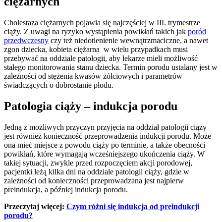
ciężarnych
Cholestaza ciężarnych pojawia się najczęściej w III. trymestrze
ciąży. Z uwagi na ryzyko wystąpienia powikłań takich jak
poród
przedwczesny
czy też niedotlenienie wewnątrzmaciczne, a nawet
zgon dziecka, kobieta ciężarna w wielu przypadkach musi
przebywać na oddziale patologii, aby lekarze mieli możliwość
stałego monitorowania stanu dziecka. Termin porodu ustalany jest w
zależności od stężenia kwasów żółciowych i parametrów
świadczących o dobrostanie płodu.
Patologia ciąży
–
indukcja porodu
Jedną z możliwych przyczyn przyjęcia na oddział patologii ciąży
jest również konieczność przeprowadzenia indukcji porodu. Może
ona mieć miejsce z powodu ciąży po terminie, a także obecności
powikłań, które wymagają wcześniejszego ukończenia ciąży. W
takiej sytuacji, zwykle przed rozpoczęciem akcji porodowej,
pacjentki leżą kilka dni na oddziale patologii ciąży, gdzie w
zależności od konieczności przeprowadzana jest najpierw
preindukcja, a później indukcja porodu.
Przeczytaj więcej:
Czym różni się indukcja od preindukcji
porodu?