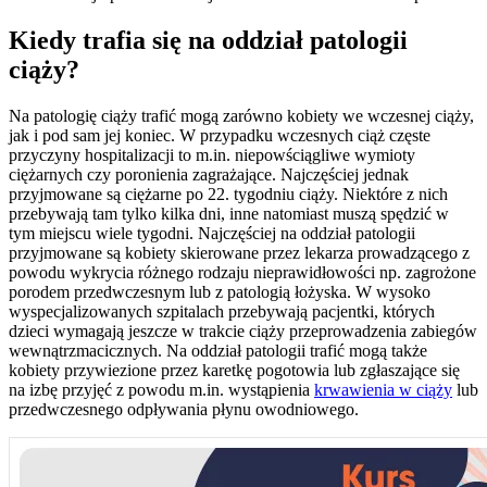
Kiedy trafia się na oddział patologii
ciąży?
Na patologię ciąży trafić mogą zarówno kobiety we wczesnej ciąży,
jak i pod sam jej koniec. W przypadku wczesnych ciąż częste
przyczyny hospitalizacji to m.in. niepowściągliwe wymioty
ciężarnych czy poronienia zagrażające. Najczęściej jednak
przyjmowane są ciężarne po 22. tygodniu ciąży. Niektóre z nich
przebywają tam tylko kilka dni, inne natomiast muszą spędzić w
tym miejscu wiele tygodni. Najczęściej na oddział patologii
przyjmowane są kobiety skierowane przez lekarza prowadzącego z
powodu wykrycia różnego rodzaju nieprawidłowości np. zagrożone
porodem przedwczesnym lub z patologią łożyska. W wysoko
wyspecjalizowanych szpitalach przebywają pacjentki, których
dzieci wymagają jeszcze w trakcie ciąży przeprowadzenia zabiegów
wewnątrzmacicznych. Na oddział patologii trafić mogą także
kobiety przywiezione przez karetkę pogotowia lub zgłaszające się
na izbę przyjęć z powodu m.in. wystąpienia
krwawienia w ciąży
lub
przedwczesnego odpływania płynu owodniowego.