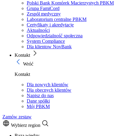
Polski Bank Komórek Macierzystych PBKM
Grupa FamiCord
Zespół medyczny
Laboratorium centralne PBKM
Certyfikaty i akredytacje
Aktualności
Odpowiedzialność społeczna
System Compliance
Dla klientow NovBank
Kontakt
Wróć
Kontakt
Dla nowych klientów
Dla obecnych klientów
Napisz do nas
Dane spółki
Mój PBKM
Zamów zestaw
Wybierz region
Baza wiedzy