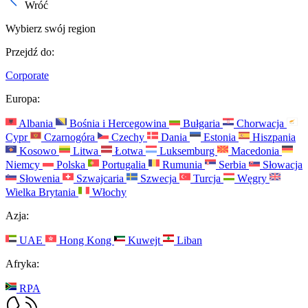
Wróć
Wybierz swój region
Przejdź do:
Corporate
Europa:
Albania
Bośnia i Hercegowina
Bułgaria
Chorwacja
Cypr
Czarnogóra
Czechy
Dania
Estonia
Hiszpania
Kosowo
Litwa
Łotwa
Luksemburg
Macedonia
Niemcy
Polska
Portugalia
Rumunia
Serbia
Słowacja
Słowenia
Szwajcaria
Szwecja
Turcja
Węgry
Wielka Brytania
Włochy
Azja:
UAE
Hong Kong
Kuwejt
Liban
Afryka:
RPA