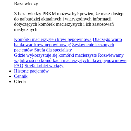
Baza wiedzy
Z bazą wiedzy PBKM możesz być pewien, że masz dostęp
do najbardziej aktualnych i wiarygodnych informacji
dotyczących komórek macierzystych i ich zastosowań
medycznych.
Komórki macierzyste i krew pępowinowa
Dlaczego warto
bankować krew pępowinową?
Zestawienie leczonych
pacjentów
Strefa dla specjalisty
Gdzie wykorzystuje się komórki macierzyste
Rozwiewamy
wątpliwości o komórkach macierzystych i krwi pępowinowej
FAQ
Strefa kobiet w ciąży
Historie pacjentów
Cennik
Oferta