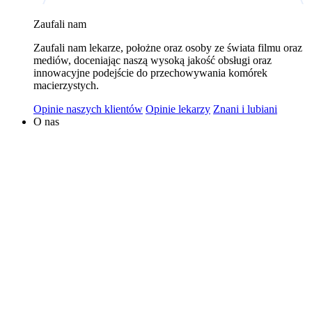
wykorzystywaniem plików cookies w powyższych celach
Zaufali nam
jest Polski Bank Komórek Macierzystych sp. z o.o. z
Zaufali nam lekarze, położne oraz osoby ze świata filmu oraz
siedzibą w Warszawie. Niezależnymi administratorami
mediów, doceniając naszą wysoką jakość obsługi oraz
danych mogą być także nasi partnerzy. Informacje na
innowacyjne podejście do przechowywania komórek
temat wykorzystywanych plików cookies i przetwarzania
macierzystych.
danych osobowych, w tym o przysługujących prawach,
Opinie naszych klientów
Opinie lekarzy
Znani i lubiani
znajduje się w
Polityce Prywatności
.
O nas