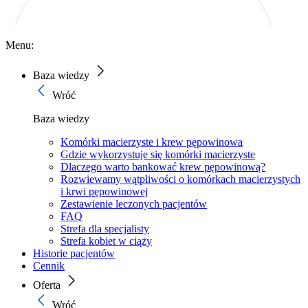
Menu:
Baza wiedzy
Wróć
Baza wiedzy
Komórki macierzyste i krew pępowinowa
Gdzie wykorzystuje się komórki macierzyste
Dlaczego warto bankować krew pępowinową?
Rozwiewamy wątpliwości o komórkach macierzystych
i krwi pępowinowej
Zestawienie leczonych pacjentów
FAQ
Strefa dla specjalisty
Strefa kobiet w ciąży
Historie pacjentów
Cennik
Oferta
Wróć