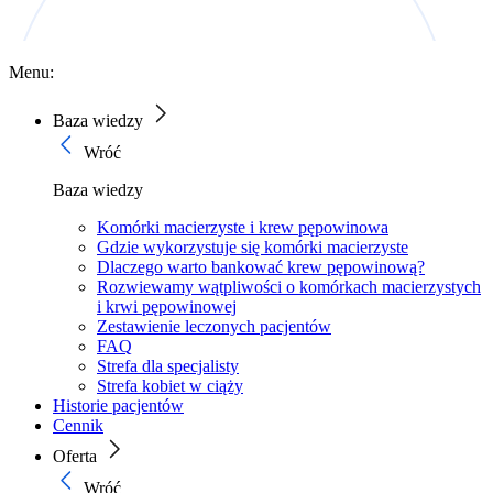
Menu:
Baza wiedzy
Wróć
Baza wiedzy
Komórki macierzyste i krew pępowinowa
Gdzie wykorzystuje się komórki macierzyste
Dlaczego warto bankować krew pępowinową?
Rozwiewamy wątpliwości o komórkach macierzystych
i krwi pępowinowej
Zestawienie leczonych pacjentów
FAQ
Strefa dla specjalisty
Strefa kobiet w ciąży
Historie pacjentów
Cennik
Oferta
Wróć