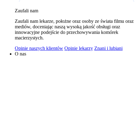
wykorzystywaniem plików cookies w powyższych celach
Zaufali nam
jest Polski Bank Komórek Macierzystych sp. z o.o. z
Zaufali nam lekarze, położne oraz osoby ze świata filmu oraz
siedzibą w Warszawie. Niezależnymi administratorami
mediów, doceniając naszą wysoką jakość obsługi oraz
danych mogą być także nasi partnerzy. Informacje na
innowacyjne podejście do przechowywania komórek
temat wykorzystywanych plików cookies i przetwarzania
macierzystych.
danych osobowych, w tym o przysługujących prawach,
Opinie naszych klientów
Opinie lekarzy
Znani i lubiani
znajduje się w
Polityce Prywatności
.
O nas