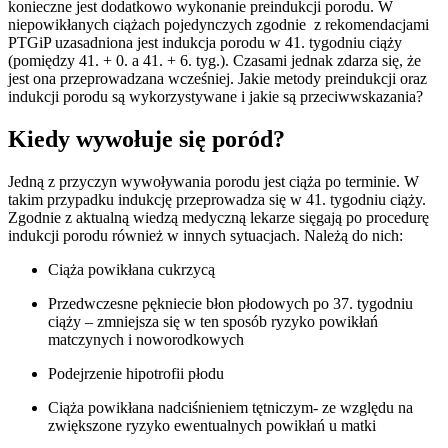
konieczne jest dodatkowo wykonanie preindukcji porodu. W
niepowikłanych ciążach pojedynczych zgodnie z rekomendacjami
PTGiP uzasadniona jest indukcja porodu w 41. tygodniu ciąży
(pomiędzy 41. + 0. a 41. + 6. tyg.). Czasami jednak zdarza się, że
jest ona przeprowadzana wcześniej. Jakie metody preindukcji oraz
indukcji porodu są wykorzystywane i jakie są przeciwwskazania?
Kiedy wywołuje się poród?
Jedną z przyczyn wywoływania porodu jest ciąża po terminie. W
takim przypadku indukcję przeprowadza się w 41. tygodniu ciąży.
Zgodnie z aktualną wiedzą medyczną lekarze sięgają po procedurę
indukcji porodu również w innych sytuacjach. Należą do nich:
Ciąża powikłana cukrzycą
Przedwczesne pękniecie błon płodowych po 37. tygodniu
ciąży – zmniejsza się w ten sposób ryzyko powikłań
matczynych i noworodkowych
Podejrzenie hipotrofii płodu
Ciąża powikłana nadciśnieniem tętniczym- ze względu na
zwiększone ryzyko ewentualnych powikłań u matki