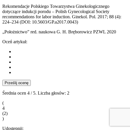
Rekomendacje Polskiego Towarzystwa Ginekologicznego
dotyczące indukcji porodu – Polish Gynecological Society
recommendations for labor induction. Ginekol. Pol. 2017; 88 (4):
224–234 (DOI: 10.5603/GP.a2017.0043)
„Położnictwo” red. naukowa G. H. Bręborowicz PZWL 2020
Oceń artykuł:
Prześlij ocenę
Średnia ocen
4
/ 5. Liczba głosów:
2
(
4
(
2
)
)
Udostępnij: