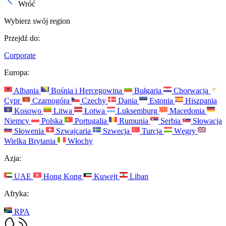
Wróć
Wybierz swój region
Przejdź do:
Corporate
Europa:
Albania
Bośnia i Hercegowina
Bułgaria
Chorwacja
Cypr
Czarnogóra
Czechy
Dania
Estonia
Hiszpania
Kosowo
Litwa
Łotwa
Luksemburg
Macedonia
Niemcy
Polska
Portugalia
Rumunia
Serbia
Słowacja
Słowenia
Szwajcaria
Szwecja
Turcja
Węgry
Wielka Brytania
Włochy
Azja:
UAE
Hong Kong
Kuwejt
Liban
Afryka:
RPA