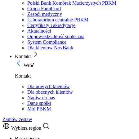
Polski Bank Komórek Macierzystych PBKM
Grupa FamiCord
Zespół medyczny
Laboratorium centralne PBKM
Certyfikaty i akredytacje
Aktualności
Odpowiedzialność społeczna
System Compliance
Dla klientow NovBank
Kontakt
Wróć
Kontakt
Dla nowych klientów
Dla obecnych klientów
Napisz do nas
Dane spółki
Mój PBKM
Zamów zestaw
Wybierz region
Baza wiedzy