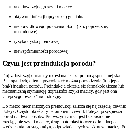
raka inwazyjnego szyjki macicy
aktywnej infekcji opryszczką genitalną
nieprawidłowego położenia płodu (tzn. poprzeczne,
miednicowe)
ryzyka dystocji barkowej
niewspółmierności porodowej
Czym jest preindukcja porodu?
Dojrzałość szyjki macicy określana jest za pomocą specjalnej skali
Bishopa. Dzięki temu przewidzieć można powodzenie (lub jego
brak) indukcji porodu. Preindukcją określa się farmakologiczną lub
mechaniczną stymulację dojrzałości szyjki macicy, gdy jest ona
„nieprzygotowana” na indukcję.
Do metod mechanicznych preindukcji zalicza się najczęściej cewnik
Foleya. Często określany balonikiem, cewnik Foleya, przyspiesza
poród na dwa sposoby. Pierwszym z nich jest bezpośrednie
rozciąganie szyjki macicy, drugi natomiast to wzrost lokalnego
wydzielania prostaglandyn, odpowiadających za skurcze macicy. Po