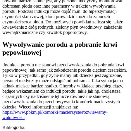
powodu bardzo istotne jest, aby personel medyczny monitorował
dobrostan płodu oraz inne parametry w trakcie wywoływania
porodu. Podczas indukcji może dojść m.in. do hiperstymulacji
czynności skurczowej, która prowadzić może do zaburzeń
czynności serca płodu. Do możliwych powikłań zalicza się także
krwawienie z dróg rodnych, zielony płyn owodniowy, zakażenie
wewnątrzmaciczne czy krwotok poporodowy.
Wywoływanie porodu a pobranie krwi
pępowinowej
Indukcja porodu nie stanowi przeciwwskazania do pobrania krwi
pępowinowej, tak samo jak zakończenie porodu cięciem cesarskim.
Tylko w przypadku, gdy życie mamy lub dziecka jest zagrożone,
personel medyczny może odstąpić od pobrania. Taka sytuacja ma
jednak miejsce bardzo rzadko. Choroby wikłające przebieg ciąży,
będące wskazaniem do indukcji porodu, takie jak np. cholestaza
ciążarnych czy nadciśnienie tętnicze również nie stanowią
przeciwwskazania do przechowywania komórek macierzystych
dziecka. Więcej informacji znajdziesz na:
https://www.pbkm.pl/komorki-macierzyste/rozwiewamy-
watpliwosci
Bibliografia: