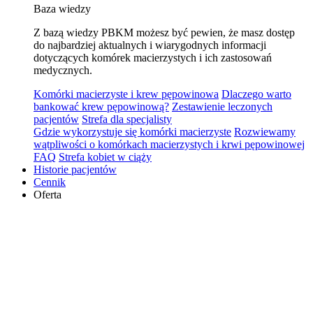
Baza wiedzy
Z bazą wiedzy PBKM możesz być pewien, że masz dostęp
do najbardziej aktualnych i wiarygodnych informacji
dotyczących komórek macierzystych i ich zastosowań
medycznych.
Komórki macierzyste i krew pępowinowa
Dlaczego warto
bankować krew pępowinową?
Zestawienie leczonych
pacjentów
Strefa dla specjalisty
Gdzie wykorzystuje się komórki macierzyste
Rozwiewamy
wątpliwości o komórkach macierzystych i krwi pępowinowej
FAQ
Strefa kobiet w ciąży
Historie pacjentów
Cennik
Oferta