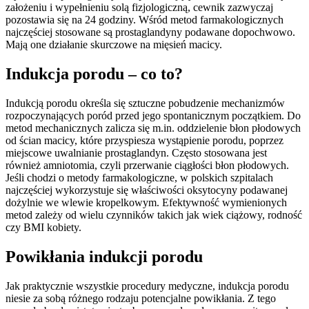
założeniu i wypełnieniu solą fizjologiczną, cewnik zazwyczaj
pozostawia się na 24 godziny. Wśród metod farmakologicznych
najczęściej stosowane są prostaglandyny podawane dopochwowo.
Mają one działanie skurczowe na mięsień macicy.
Indukcja porodu – co to?
Indukcją porodu określa się sztuczne pobudzenie mechanizmów
rozpoczynających poród przed jego spontanicznym początkiem. Do
metod mechanicznych zalicza się m.in. oddzielenie błon płodowych
od ścian macicy, które przyspiesza wystąpienie porodu, poprzez
miejscowe uwalnianie prostaglandyn. Często stosowana jest
również amniotomia, czyli przerwanie ciągłości błon płodowych.
Jeśli chodzi o metody farmakologiczne, w polskich szpitalach
najczęściej wykorzystuje się właściwości oksytocyny podawanej
dożylnie we wlewie kropelkowym. Efektywność wymienionych
metod zależy od wielu czynników takich jak wiek ciążowy, rodność
czy BMI kobiety.
Powikłania indukcji porodu
Jak praktycznie wszystkie procedury medyczne, indukcja porodu
niesie za sobą różnego rodzaju potencjalne powikłania. Z tego