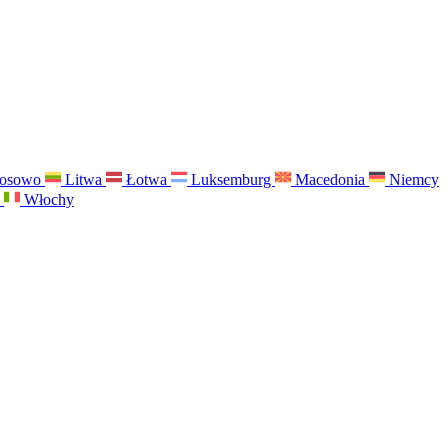
osowo
Litwa
Łotwa
Luksemburg
Macedonia
Niemcy
a
Włochy