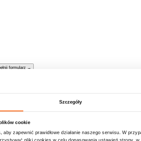
ełnij formularz
→
Szczegóły
 plików cookie
, aby zapewnić prawidłowe działanie naszego serwisu. W przy
zystywać pliki cookies w celu dopasowania ustawień strony, w 