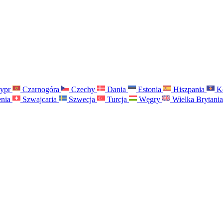
ypr
Czarnogóra
Czechy
Dania
Estonia
Hiszpania
K
nia
Szwajcaria
Szwecja
Turcja
Węgry
Wielka Brytani