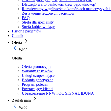
Dlaczego warto bankować krew pępowinową?
Rozwiewamy wątpliwości o komórkach macierzystych i
Zestawienie leczonych pacjentów
FAQ
Strefa dla specjalisty
Strefa kobiet w ciąży
Historie pacjentów
Cennik
Oferta
Wróć
Oferta
Oferta promocyjna
Warianty zestawów
Usługi uzupełniające
Badania genetyczne
Program poleceń
Powracający klienci
Ubezpieczenie NNW i OC SIGNAL IDUNA
Zaufali nam
Wróć