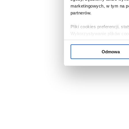
marketingowych, w tym na po
partnerów.
Pliki cookies preferencji, s
Wykorzystywanie plików cooki
zgoda.
Odmowa
Jeżeli zgadza się Pani / Pan
przycisk „W porządku”. Jeżel
serwisu, należy kliknąć „Od
ustawieniami cookies, klikają
Administratorem danych oso
Bank Komórek Macierzystych 
nasi partnerzy. Informacje 
przysługujących prawach, zn