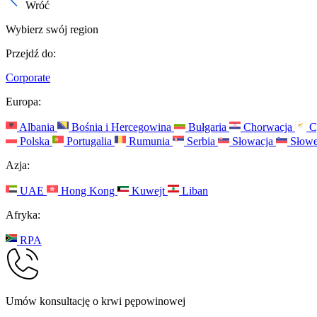
Wróć
Wybierz swój region
Przejdź do:
Corporate
Europa:
Albania
Bośnia i Hercegowina
Bułgaria
Chorwacja
C
Polska
Portugalia
Rumunia
Serbia
Słowacja
Słowe
Azja:
UAE
Hong Kong
Kuwejt
Liban
Afryka:
RPA
Umów konsultację o krwi pępowinowej