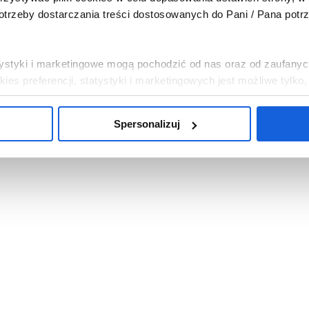
trzeby dostarczania treści dostosowanych do Pani / Pana potr
tatystyki i marketingowe mogą pochodzić od nas oraz od zaufanyc
es preferencji, statystyki i marketingowych jest możliwe tylko
Spersonalizuj
, abyśmy instalowali na Pani / Pana urządzeniu wszystkie pliki 
i chce Pani / Pan abyśmy wykorzystywali tylko pliki cookies ni
mowa”. Można w dowolnej chwili wycofać każdą z udzielonych 
c w „Spersonalizuj”.
bowych związanych z wykorzystywaniem plików cookies w powy
sp. z o.o. z siedzibą w Warszawie. Niezależnymi administrat
na temat wykorzystywanych plików cookies i przetwarzania dan
ajduje się w
Polityce Prywatności
.