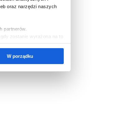
zeb oraz narzędzi naszych
h partnerów.
, gdy zostanie wyrażona na to
W porządku
cookies, należy wybrać
ezbędne do korzystania z
zgód oraz zarządzać
ższych celach jest Polski
orami danych mogą być także
ych osobowych, w tym o