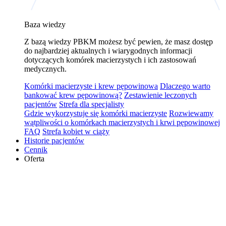
Baza wiedzy
Z bazą wiedzy PBKM możesz być pewien, że masz dostęp
do najbardziej aktualnych i wiarygodnych informacji
dotyczących komórek macierzystych i ich zastosowań
medycznych.
Komórki macierzyste i krew pępowinowa
Dlaczego warto
bankować krew pępowinową?
Zestawienie leczonych
pacjentów
Strefa dla specjalisty
Gdzie wykorzystuje się komórki macierzyste
Rozwiewamy
wątpliwości o komórkach macierzystych i krwi pępowinowej
FAQ
Strefa kobiet w ciąży
Historie pacjentów
Cennik
Oferta