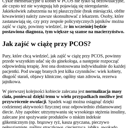
Cykle menstruacyjne u kobiet w PCOS nie tylko są bezowulacyjne,
ale często też nie występują lub pojawiają się nieregularnie.
Jakiekolwiek zaburzenia na tej płaszczyźnie (brak miesiączki, obfite
krwawienie) należy zawsze skonsultować z lekarzem. Osoby, które
zastanawiają się, czy przy zespole policystycznych jajników można
zajść w ciążę, powinny wiedzieć, że
im wcześniej będzie
postawiona diagnoza, tym większe są szanse na macierzyństwo.
Jak zajść w ciążę przy PCOS?
Pary, które chcą wiedzieć, jak zajść w ciążę przy PCOS, powinny
przede wszystkim udać się do ginekologa, a następnie rozpocząć
odpowiednią terapię. Jest ona dostosowana indywidualnie do każdej
pacjentki. Pod uwagę branych jest kilka czynników: wiek kobiety,
długość starań, objawy kliniczne, ogólny stan zdrowia, rezerwa
jajnikowa.
W pierwszej kolejności kobiecie zalecana jest
normalizacja masy
ciała, ponieważ dzięki temu w wielu przypadkach możliwe jest
przywrócenie owulacji
. Spadek wagi można osiągnąć dzięki
codziennej aktywności fizycznej oraz odpowiednio zbilansowanej
diecie. Aby zapobiec utrzymywaniu się wysokiego stężenia insuliny,
zalecane jest spożywanie produktów o niskim indeksie
glikemicznym (np. brązowy ryż, kasza gryczana, pieczywo
pełnoziarniste, rośliny strączkowe, ciecierzyca, jabłka, awokado,