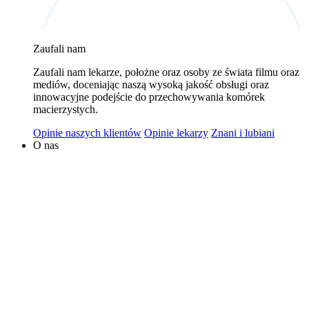
wykorzystywaniem plików cookies w powyższych celach
jest Polski Bank Komórek Macierzystych sp. z o.o. z
Zaufali nam
siedzibą w Warszawie. Niezależnymi administratorami
danych mogą być także nasi partnerzy. Informacje na
Zaufali nam lekarze, położne oraz osoby ze świata filmu oraz
temat wykorzystywanych plików cookies i przetwarzania
mediów, doceniając naszą wysoką jakość obsługi oraz
innowacyjne podejście do przechowywania komórek
danych osobowych, w tym o przysługujących prawach,
macierzystych.
znajduje się w
Polityce Prywatności
.
Opinie naszych klientów
Opinie lekarzy
Znani i lubiani
O nas