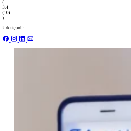
(
3.4
(
10
)
)
Udostępnij: