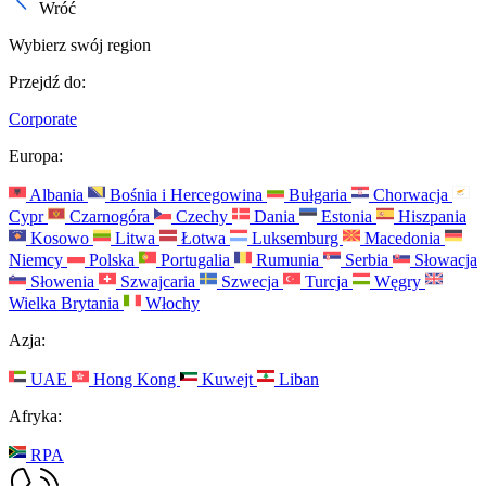
Wróć
Wybierz swój region
Przejdź do:
Corporate
Europa:
Albania
Bośnia i Hercegowina
Bułgaria
Chorwacja
Cypr
Czarnogóra
Czechy
Dania
Estonia
Hiszpania
Kosowo
Litwa
Łotwa
Luksemburg
Macedonia
Niemcy
Polska
Portugalia
Rumunia
Serbia
Słowacja
Słowenia
Szwajcaria
Szwecja
Turcja
Węgry
Wielka Brytania
Włochy
Azja:
UAE
Hong Kong
Kuwejt
Liban
Afryka:
RPA