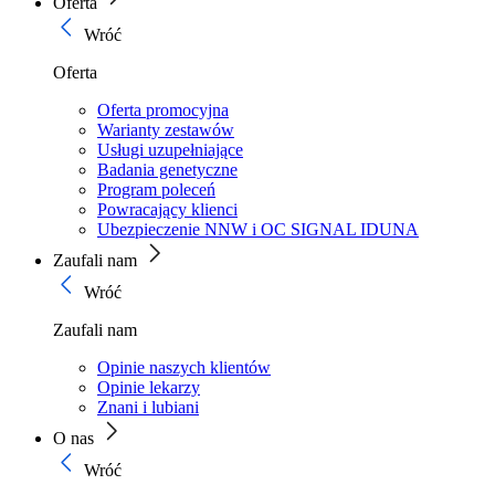
Oferta
Wróć
Oferta
Oferta promocyjna
Warianty zestawów
Usługi uzupełniające
Badania genetyczne
Program poleceń
Powracający klienci
Ubezpieczenie NNW i OC SIGNAL IDUNA
Zaufali nam
Wróć
Zaufali nam
Opinie naszych klientów
Opinie lekarzy
Znani i lubiani
O nas
Wróć