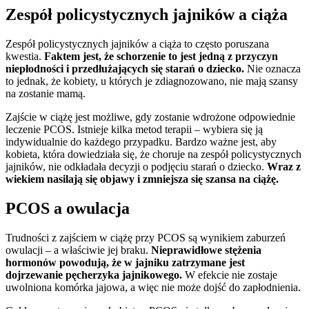
Zespół policystycznych jajników a ciąża
Zespół policystycznych jajników a ciąża to często poruszana
kwestia.
Faktem jest, że schorzenie to jest jedną z przyczyn
niepłodności i przedłużających się starań o dziecko.
Nie oznacza
to jednak, że kobiety, u których je zdiagnozowano, nie mają szansy
na zostanie mamą.
Zajście w ciążę jest możliwe, gdy zostanie wdrożone odpowiednie
leczenie PCOS. Istnieje kilka metod terapii – wybiera się ją
indywidualnie do każdego przypadku. Bardzo ważne jest, aby
kobieta, która dowiedziała się, że choruje na zespół policystycznych
jajników, nie odkładała decyzji o podjęciu starań o dziecko.
Wraz z
wiekiem nasilają się objawy i zmniejsza się szansa na ciążę.
PCOS a owulacja
Trudności z zajściem w ciążę przy PCOS są wynikiem zaburzeń
owulacji – a właściwie jej braku.
Nieprawidłowe stężenia
hormonów powodują, że w jajniku zatrzymane jest
dojrzewanie pęcherzyka jajnikowego.
W efekcie nie zostaje
uwolniona komórka jajowa, a więc nie może dojść do zapłodnienia.