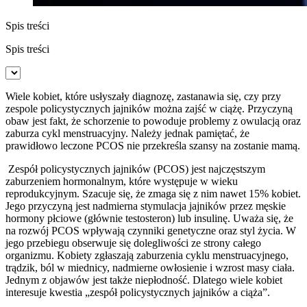
Spis treści
Spis treści
Wiele kobiet, które usłyszały diagnozę, zastanawia się, czy przy
zespole policystycznych jajników można zajść w ciążę. Przyczyną
obaw jest fakt, że schorzenie to powoduje problemy z owulacją oraz
zaburza cykl menstruacyjny. Należy jednak pamiętać, że
prawidłowo leczone PCOS nie przekreśla szansy na zostanie mamą.
Zespół policystycznych jajników (PCOS) jest najczęstszym
zaburzeniem hormonalnym, które występuje w wieku
reprodukcyjnym. Szacuje się, że zmaga się z nim nawet 15% kobiet.
Jego przyczyną jest nadmierna stymulacja jajników przez męskie
hormony płciowe (głównie testosteron) lub insulinę. Uważa się, że
na rozwój PCOS wpływają czynniki genetyczne oraz styl życia. W
jego przebiegu obserwuje się dolegliwości ze strony całego
organizmu. Kobiety zgłaszają zaburzenia cyklu menstruacyjnego,
trądzik, ból w miednicy, nadmierne owłosienie i wzrost masy ciała.
Jednym z objawów jest także niepłodność. Dlatego wiele kobiet
interesuje kwestia „zespół policystycznych jajników a ciąża”.