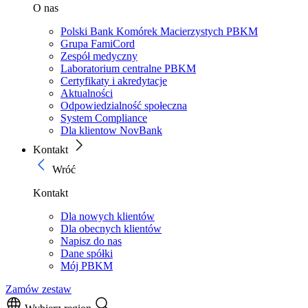
O nas
Polski Bank Komórek Macierzystych PBKM
Grupa FamiCord
Zespół medyczny
Laboratorium centralne PBKM
Certyfikaty i akredytacje
Aktualności
Odpowiedzialność społeczna
System Compliance
Dla klientow NovBank
Kontakt
Wróć
Kontakt
Dla nowych klientów
Dla obecnych klientów
Napisz do nas
Dane spółki
Mój PBKM
Zamów zestaw