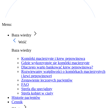
Menu:
Baza wiedzy
Wróć
Baza wiedzy
Komórki macierzyste i krew pępowinowa
Gdzie wykorzystuje się komórki macierzyste
Dlaczego warto bankować krew pępowinową?
Rozwiewamy wątpliwości o komórkach macierzystych
i krwi pępowinowej
Zestawienie leczonych pacjentów
FAQ
Strefa dla specjalisty
Strefa kobiet w ciąży
Historie pacjentów
Cennik