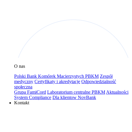
O nas
Polski Bank Komórek Macierzystych PBKM
Zespół
medyczny
Certyfikaty i akredytacje
Odpowiedzialność
społeczna
Grupa FamiCord
Laboratorium centralne PBKM
Aktualności
System Compliance
Dla klientow NovBank
Kontakt