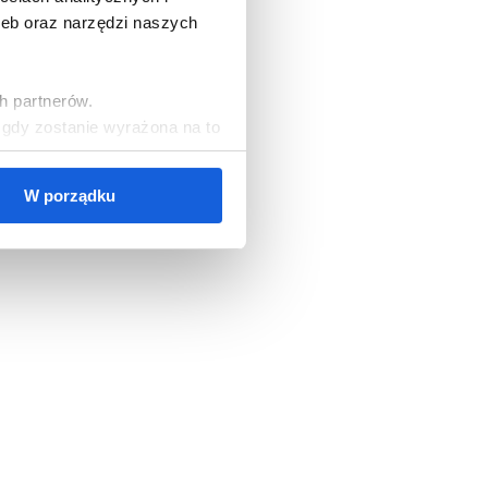
zeb oraz narzędzi naszych
h partnerów.
, gdy zostanie wyrażona na to
W porządku
cookies, należy wybrać
ezbędne do korzystania z
zgód oraz zarządzać
ższych celach jest Polski
orami danych mogą być także
ych osobowych, w tym o