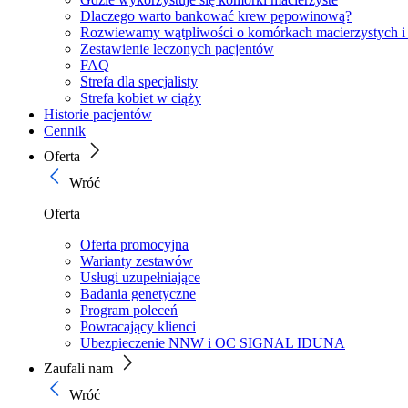
Dlaczego warto bankować krew pępowinową?
Rozwiewamy wątpliwości o komórkach macierzystych i
Zestawienie leczonych pacjentów
FAQ
Strefa dla specjalisty
Strefa kobiet w ciąży
Historie pacjentów
Cennik
Oferta
Wróć
Oferta
Oferta promocyjna
Warianty zestawów
Usługi uzupełniające
Badania genetyczne
Program poleceń
Powracający klienci
Ubezpieczenie NNW i OC SIGNAL IDUNA
Zaufali nam
Wróć