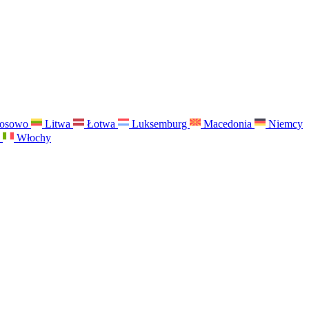
osowo
Litwa
Łotwa
Luksemburg
Macedonia
Niemcy
a
Włochy