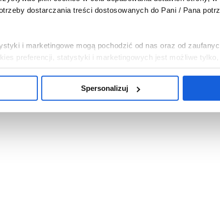
trzeby dostarczania treści dostosowanych do Pani / Pana potr
tatystyki i marketingowe mogą pochodzić od nas oraz od zaufanyc
es preferencji, statystyki i marketingowych jest możliwe tylko
Spersonalizuj
, abyśmy instalowali na Pani / Pana urządzeniu wszystkie pliki 
i chce Pani / Pan abyśmy wykorzystywali tylko pliki cookies ni
mowa”. Można w dowolnej chwili wycofać każdą z udzielonych 
c w „Spersonalizuj”.
bowych związanych z wykorzystywaniem plików cookies w powy
sp. z o.o. z siedzibą w Warszawie. Niezależnymi administrat
na temat wykorzystywanych plików cookies i przetwarzania dan
ajduje się w
Polityce Prywatności
.