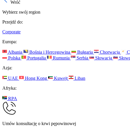
Wróć
Wybierz swój region
Przejdź do:
Corporate
Europa:
Albania
Bośnia i Hercegowina
Bułgaria
Chorwacja
C
Polska
Portugalia
Rumunia
Serbia
Słowacja
Słowe
Azja:
UAE
Hong Kong
Kuwejt
Liban
Afryka:
RPA
Umów konsultację o krwi pępowinowej