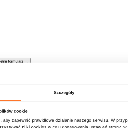
ełnij formularz
→
Szczegóły
 plików cookie
, aby zapewnić prawidłowe działanie naszego serwisu. W przy
zystywać pliki cookies w celu dopasowania ustawień strony, w 