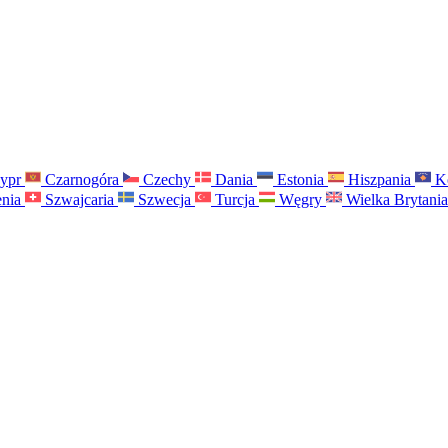
ypr
Czarnogóra
Czechy
Dania
Estonia
Hiszpania
K
nia
Szwajcaria
Szwecja
Turcja
Węgry
Wielka Brytani