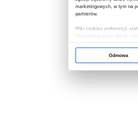
marketingowych, w tym na po
partnerów.
Pliki cookies preferencji, s
Wykorzystywanie plików cooki
zgoda.
Odmowa
Jeżeli zgadza się Pani / Pan
przycisk „W porządku”. Jeżel
serwisu, należy kliknąć „Od
ustawieniami cookies, klikają
Administratorem danych oso
Bank Komórek Macierzystych 
nasi partnerzy. Informacje 
przysługujących prawach, zn