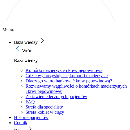
Menu:
Baza wiedzy
Wróć
Baza wiedzy
Komórki macierzyste i krew pępowinowa
Gdzie wykorzystuje się komórki macierzyste
Dlaczego warto bankować krew pępowinową?
Rozwiewamy wątpliwości o komórkach macierzystych
i krwi pępowinowej
Zestawienie leczonych pacjentów
FAQ
Strefa dla specjalisty
Strefa kobiet w ciąży
Historie pacjentów
Cennik