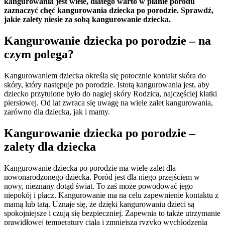
kangurowania jest wiele, dlatego warto w planie porodu
zaznaczyć chęć kangurowania dziecka po porodzie. Sprawdź,
jakie zalety niesie za sobą kangurowanie dziecka.
Kangurowanie dziecka po porodzie – na
czym polega?
Kangurowaniem dziecka określa się potocznie kontakt skóra do
skóry, który następuje po porodzie. Istotą kangurowania jest, aby
dziecko przytulone było do nagiej skóry Rodzica, najczęściej klatki
piersiowej. Od lat zwraca się uwagę na wiele zalet kangurowania,
zarówno dla dziecka, jak i mamy.
Kangurowanie dziecka po porodzie –
zalety dla dziecka
Kangurowanie dziecka po porodzie ma wiele zalet dla
nowonarodzonego dziecka. Poród jest dla niego przejściem w
nowy, nieznany dotąd świat. To zaś może powodować jego
niepokój i płacz. Kangurowanie ma na celu zapewnienie kontaktu z
mamą lub tatą. Uznaje się, że dzięki kangurowaniu dzieci są
spokojniejsze i czują się bezpieczniej. Zapewnia to także utrzymanie
prawidłowej temperatury ciała i zmniejsza ryzyko wychłodzenia