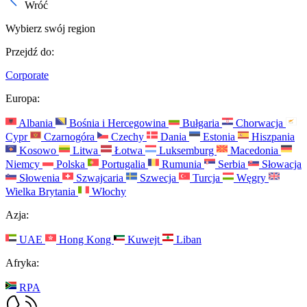
Wróć
Wybierz swój region
Przejdź do:
Corporate
Europa:
Albania
Bośnia i Hercegowina
Bułgaria
Chorwacja
Cypr
Czarnogóra
Czechy
Dania
Estonia
Hiszpania
Kosowo
Litwa
Łotwa
Luksemburg
Macedonia
Niemcy
Polska
Portugalia
Rumunia
Serbia
Słowacja
Słowenia
Szwajcaria
Szwecja
Turcja
Węgry
Wielka Brytania
Włochy
Azja:
UAE
Hong Kong
Kuwejt
Liban
Afryka:
RPA