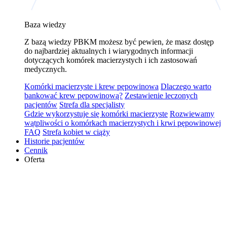
Baza wiedzy
Z bazą wiedzy PBKM możesz być pewien, że masz dostęp
do najbardziej aktualnych i wiarygodnych informacji
dotyczących komórek macierzystych i ich zastosowań
medycznych.
Komórki macierzyste i krew pępowinowa
Dlaczego warto
bankować krew pępowinową?
Zestawienie leczonych
pacjentów
Strefa dla specjalisty
Gdzie wykorzystuje się komórki macierzyste
Rozwiewamy
wątpliwości o komórkach macierzystych i krwi pępowinowej
FAQ
Strefa kobiet w ciąży
Historie pacjentów
Cennik
Oferta