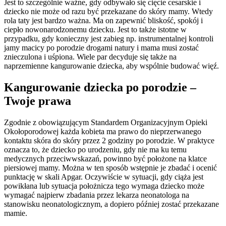
Jest to szczególnie ważne, gdy odbywało się cięcie cesarskie i
dziecko nie może od razu być przekazane do skóry mamy. Wtedy
rola taty jest bardzo ważna. Ma on zapewnić bliskość, spokój i
ciepło nowonarodzonemu dziecku. Jest to także istotne w
przypadku, gdy konieczny jest zabieg np. instrumentalnej kontroli
jamy macicy po porodzie drogami natury i mama musi zostać
znieczulona i uśpiona. Wiele par decyduje się także na
naprzemienne kangurowanie dziecka, aby wspólnie budować więź.
Kangurowanie dziecka po porodzie –
Twoje prawa
Zgodnie z obowiązującym Standardem Organizacyjnym Opieki
Okołoporodowej każda kobieta ma prawo do nieprzerwanego
kontaktu skóra do skóry przez 2 godziny po porodzie. W praktyce
oznacza to, że dziecko po urodzeniu, gdy nie ma ku temu
medycznych przeciwwskazań, powinno być położone na klatce
piersiowej mamy. Można w ten sposób wstępnie je zbadać i ocenić
punktację w skali Apgar. Oczywiście w sytuacji, gdy ciąża jest
powikłana lub sytuacja położnicza tego wymaga dziecko może
wymagać najpierw zbadania przez lekarza neonatologa na
stanowisku neonatologicznym, a dopiero później zostać przekazane
mamie.