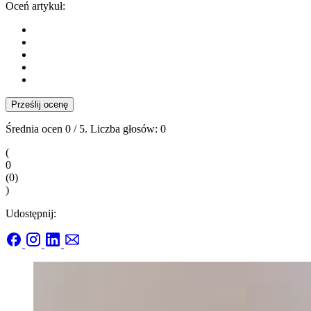
Oceń artykuł:
Prześlij ocenę
Średnia ocen
0
/ 5. Liczba głosów:
0
(
0
(
0
)
)
Udostępnij: