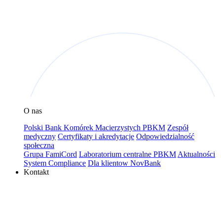
O nas
Polski Bank Komórek Macierzystych PBKM
Zespół
medyczny
Certyfikaty i akredytacje
Odpowiedzialność
społeczna
Grupa FamiCord
Laboratorium centralne PBKM
Aktualności
System Compliance
Dla klientow NovBank
Kontakt