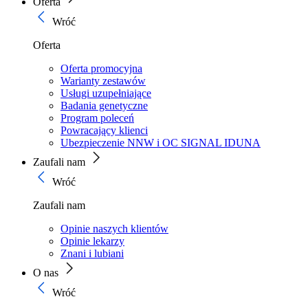
Oferta
Wróć
Oferta
Oferta promocyjna
Warianty zestawów
Usługi uzupełniające
Badania genetyczne
Program poleceń
Powracający klienci
Ubezpieczenie NNW i OC SIGNAL IDUNA
Zaufali nam
Wróć
Zaufali nam
Opinie naszych klientów
Opinie lekarzy
Znani i lubiani
O nas
Wróć