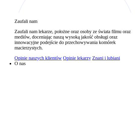
wykorzystywaniem plików cookies w powyższych celach
jest Polski Bank Komórek Macierzystych sp. z o.o. z
Zaufali nam
siedzibą w Warszawie. Niezależnymi administratorami
danych mogą być także nasi partnerzy. Informacje na
Zaufali nam lekarze, położne oraz osoby ze świata filmu oraz
temat wykorzystywanych plików cookies i przetwarzania
mediów, doceniając naszą wysoką jakość obsługi oraz
innowacyjne podejście do przechowywania komórek
danych osobowych, w tym o przysługujących prawach,
macierzystych.
znajduje się w
Polityce Prywatności
.
Opinie naszych klientów
Opinie lekarzy
Znani i lubiani
O nas