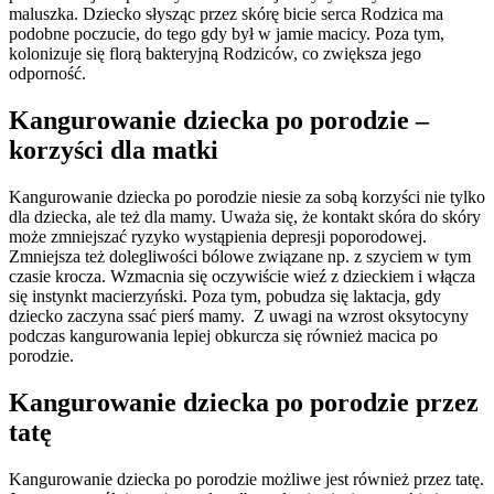
maluszka. Dziecko słysząc przez skórę bicie serca Rodzica ma
podobne poczucie, do tego gdy był w jamie macicy. Poza tym,
kolonizuje się florą bakteryjną Rodziców, co zwiększa jego
odporność.
Kangurowanie dziecka po porodzie –
korzyści dla matki
Kangurowanie dziecka po porodzie niesie za sobą korzyści nie tylko
dla dziecka, ale też dla mamy. Uważa się, że kontakt skóra do skóry
może zmniejszać ryzyko wystąpienia depresji poporodowej.
Zmniejsza też dolegliwości bólowe związane np. z szyciem w tym
czasie krocza. Wzmacnia się oczywiście wieź z dzieckiem i włącza
się instynkt macierzyński. Poza tym, pobudza się laktacja, gdy
dziecko zaczyna ssać pierś mamy. Z uwagi na wzrost oksytocyny
podczas kangurowania lepiej obkurcza się również macica po
porodzie.
Kangurowanie dziecka po porodzie przez
tatę
Kangurowanie dziecka po porodzie możliwe jest również przez tatę.