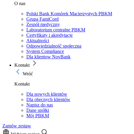
O nas
Polski Bank Komórek Macierzystych PBKM
Grupa FamiCord
Zespół medyczny
Laboratorium centralne PBKM
Certyfikaty i akredytacje
Aktualności
Odpowiedzialność społeczna
System Compliance
Dla klientow NovBank
Kontakt
Wróć
Kontakt
Dla nowych klientów
Dla obecnych klientów
Napisz do nas
Dane spółki
Mój PBKM
Zamów zestaw