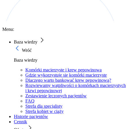
Menu:
Baza wiedzy
Wróć
Baza wiedzy
Komórki macierzyste i krew pępowinowa
Gdzie wykorzystuje się komórki macierzyste
Dlaczego warto bankować krew pępowinową?
Rozwiewamy wątpliwości o komórkach macierzystych
i krwi pępowinowej
Zestawienie leczonych pacjentów
FAQ
Strefa dla specjalisty
Strefa kobiet w ciąży
Historie pacjentów
Cennik