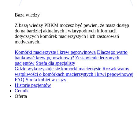
Baza wiedzy
Z bazą wiedzy PBKM możesz być pewien, że masz dostęp
do najbardziej aktualnych i wiarygodnych informacji
dotyczących komórek macierzystych i ich zastosowań
medycznych.
Komórki macierzyste i krew pępowinowa
Dlaczego warto
bankować krew pępowinową?
Zestawienie leczonych
pacjentów
Strefa dla specjalisty
Gdzie wykorzystuje się komórki macierzyste
Rozwiewamy
wątpliwości o komórkach macierzystych i krwi pępowinowej
FAQ
Strefa kobiet w ciąży
Historie pacjentów
Cennik
Oferta