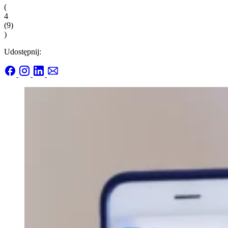
(
4
(
9
)
)
Udostępnij: