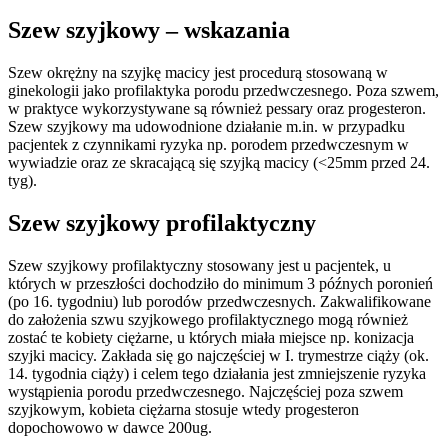
Szew szyjkowy – wskazania
Szew okrężny na szyjkę macicy jest procedurą stosowaną w
ginekologii jako profilaktyka porodu przedwczesnego. Poza szwem,
w praktyce wykorzystywane są również pessary oraz progesteron.
Szew szyjkowy ma udowodnione działanie m.in. w przypadku
pacjentek z czynnikami ryzyka np. porodem przedwczesnym w
wywiadzie oraz ze skracającą się szyjką macicy (<25mm przed 24.
tyg).
Szew szyjkowy profilaktyczny
Szew szyjkowy profilaktyczny stosowany jest u pacjentek, u
których w przeszłości dochodziło do minimum 3 późnych poronień
(po 16. tygodniu) lub porodów przedwczesnych. Zakwalifikowane
do założenia szwu szyjkowego profilaktycznego mogą również
zostać te kobiety ciężarne, u których miała miejsce np. konizacja
szyjki macicy. Zakłada się go najczęściej w I. trymestrze ciąży (ok.
14. tygodnia ciąży) i celem tego działania jest zmniejszenie ryzyka
wystąpienia porodu przedwczesnego. Najczęściej poza szwem
szyjkowym, kobieta ciężarna stosuje wtedy progesteron
dopochowowo w dawce 200ug.