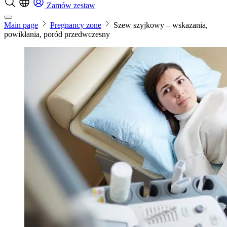
Zamów zestaw
Main page
Pregnancy zone
Szew szyjkowy – wskazania,
powikłania, poród przedwczesny