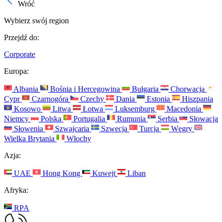
Wróć
Wybierz swój region
Przejdź do:
Corporate
Europa:
Albania
Bośnia i Hercegowina
Bułgaria
Chorwacja
Cypr
Czarnogóra
Czechy
Dania
Estonia
Hiszpania
Kosowo
Litwa
Łotwa
Luksemburg
Macedonia
Niemcy
Polska
Portugalia
Rumunia
Serbia
Słowacja
Słowenia
Szwajcaria
Szwecja
Turcja
Węgry
Wielka Brytania
Włochy
Azja:
UAE
Hong Kong
Kuwejt
Liban
Afryka:
RPA