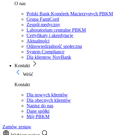
O nas
Polski Bank Komórek Macierzystych PBKM
Grupa FamiCord
Zespół medyczny
Laboratorium centralne PBKM
Certyfikaty i akredytacje
Aktualności
Odpowiedzialność społeczna
System Compliance
Dla klientow NovBank
Kontakt
Wróć
Kontakt
Dla nowych klientów
Dla obecnych klientów
Napisz do nas
Dane spółki
Mój PBKM
Zamów zestaw