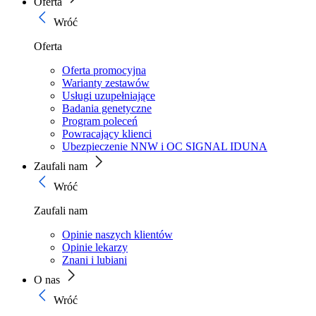
Oferta
Wróć
Oferta
Oferta promocyjna
Warianty zestawów
Usługi uzupełniające
Badania genetyczne
Program poleceń
Powracający klienci
Ubezpieczenie NNW i OC SIGNAL IDUNA
Zaufali nam
Wróć
Zaufali nam
Opinie naszych klientów
Opinie lekarzy
Znani i lubiani
O nas
Wróć