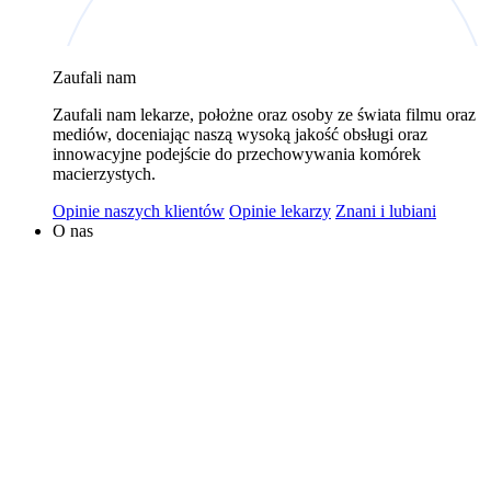
wykorzystywaniem plików cookies w powyższych celach
jest Polski Bank Komórek Macierzystych sp. z o.o. z
Zaufali nam
siedzibą w Warszawie. Niezależnymi administratorami
danych mogą być także nasi partnerzy. Informacje na
Zaufali nam lekarze, położne oraz osoby ze świata filmu oraz
temat wykorzystywanych plików cookies i przetwarzania
mediów, doceniając naszą wysoką jakość obsługi oraz
innowacyjne podejście do przechowywania komórek
danych osobowych, w tym o przysługujących prawach,
macierzystych.
znajduje się w
Polityce Prywatności
.
Opinie naszych klientów
Opinie lekarzy
Znani i lubiani
O nas