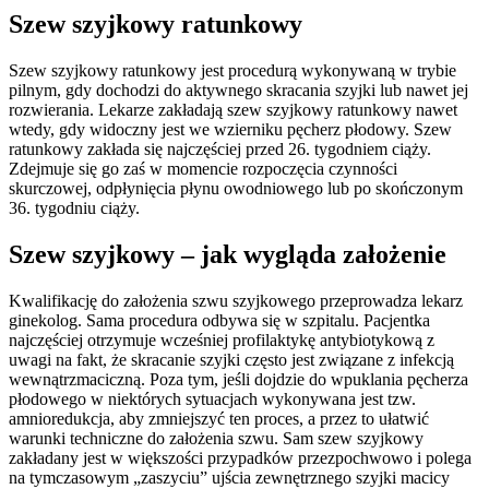
Szew szyjkowy ratunkowy
Szew szyjkowy ratunkowy jest procedurą wykonywaną w trybie
pilnym, gdy dochodzi do aktywnego skracania szyjki lub nawet jej
rozwierania. Lekarze zakładają szew szyjkowy ratunkowy nawet
wtedy, gdy widoczny jest we wzierniku pęcherz płodowy. Szew
ratunkowy zakłada się najczęściej przed 26. tygodniem ciąży.
Zdejmuje się go zaś w momencie rozpoczęcia czynności
skurczowej, odpłynięcia płynu owodniowego lub po skończonym
36. tygodniu ciąży.
Szew szyjkowy – jak wygląda założenie
Kwalifikację do założenia szwu szyjkowego przeprowadza lekarz
ginekolog. Sama procedura odbywa się w szpitalu. Pacjentka
najczęściej otrzymuje wcześniej profilaktykę antybiotykową z
uwagi na fakt, że skracanie szyjki często jest związane z infekcją
wewnątrzmaciczną. Poza tym, jeśli dojdzie do wpuklania pęcherza
płodowego w niektórych sytuacjach wykonywana jest tzw.
amnioredukcja, aby zmniejszyć ten proces, a przez to ułatwić
warunki techniczne do założenia szwu. Sam szew szyjkowy
zakładany jest w większości przypadków przezpochwowo i polega
na tymczasowym „zaszyciu” ujścia zewnętrznego szyjki macicy