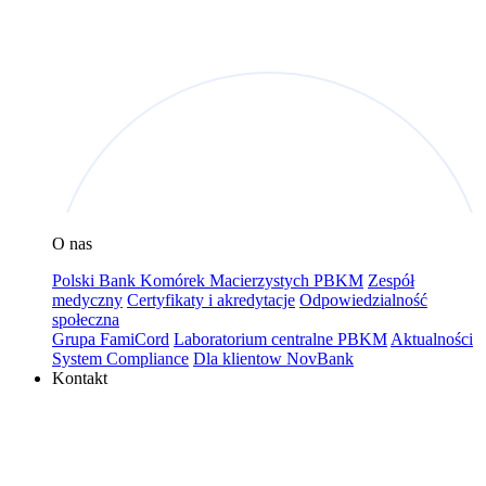
O nas
Polski Bank Komórek Macierzystych PBKM
Zespół
medyczny
Certyfikaty i akredytacje
Odpowiedzialność
społeczna
Grupa FamiCord
Laboratorium centralne PBKM
Aktualności
System Compliance
Dla klientow NovBank
Kontakt