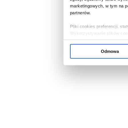
marketingowych, w tym na po
partnerów.
Pliki cookies preferencji, s
Wykorzystywanie plików cooki
zgoda.
Odmowa
Jeżeli zgadza się Pani / Pan
przycisk „W porządku”. Jeżel
serwisu, należy kliknąć „Od
ustawieniami cookies, klikają
Administratorem danych oso
Bank Komórek Macierzystych 
nasi partnerzy. Informacje 
przysługujących prawach, zn