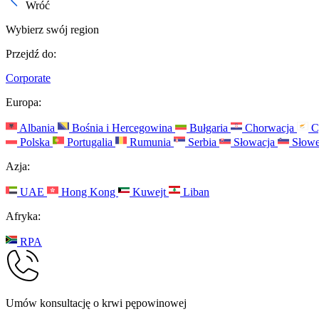
Wróć
Wybierz swój region
Przejdź do:
Corporate
Europa:
Albania
Bośnia i Hercegowina
Bułgaria
Chorwacja
C
Polska
Portugalia
Rumunia
Serbia
Słowacja
Słowe
Azja:
UAE
Hong Kong
Kuwejt
Liban
Afryka:
RPA
Umów konsultację o krwi pępowinowej