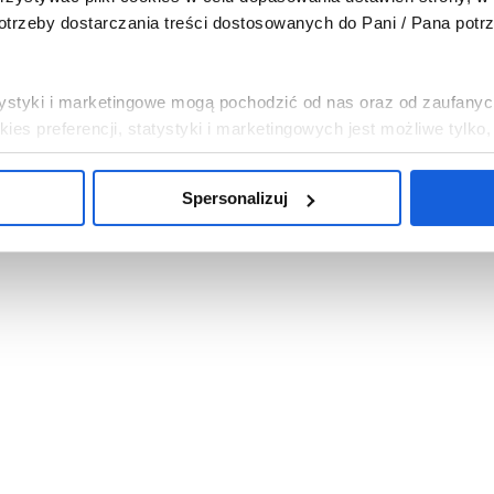
trzeby dostarczania treści dostosowanych do Pani / Pana potr
tatystyki i marketingowe mogą pochodzić od nas oraz od zaufanyc
es preferencji, statystyki i marketingowych jest możliwe tylko
Spersonalizuj
, abyśmy instalowali na Pani / Pana urządzeniu wszystkie pliki 
i chce Pani / Pan abyśmy wykorzystywali tylko pliki cookies ni
mowa”. Można w dowolnej chwili wycofać każdą z udzielonych 
c w „Spersonalizuj”.
bowych związanych z wykorzystywaniem plików cookies w powy
sp. z o.o. z siedzibą w Warszawie. Niezależnymi administrat
na temat wykorzystywanych plików cookies i przetwarzania dan
ajduje się w
Polityce Prywatności
.