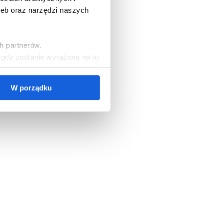
zeb oraz narzędzi naszych
h partnerów.
, gdy zostanie wyrażona na to
W porządku
cookies, należy wybrać
ezbędne do korzystania z
zgód oraz zarządzać
ższych celach jest Polski
orami danych mogą być także
ych osobowych, w tym o