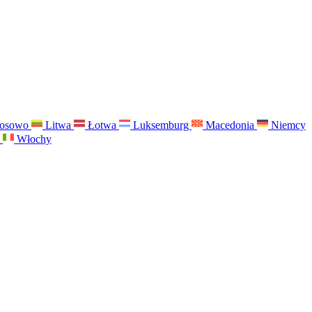
osowo
Litwa
Łotwa
Luksemburg
Macedonia
Niemcy
a
Włochy