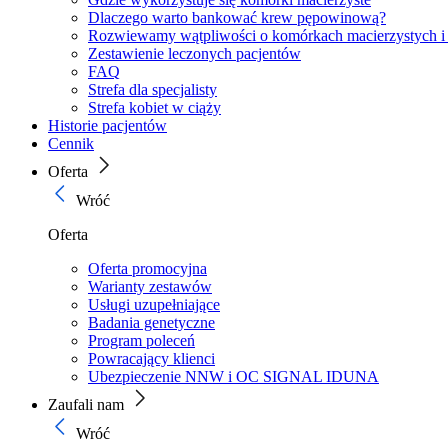
Dlaczego warto bankować krew pępowinową?
Rozwiewamy wątpliwości o komórkach macierzystych i
Zestawienie leczonych pacjentów
FAQ
Strefa dla specjalisty
Strefa kobiet w ciąży
Historie pacjentów
Cennik
Oferta
Wróć
Oferta
Oferta promocyjna
Warianty zestawów
Usługi uzupełniające
Badania genetyczne
Program poleceń
Powracający klienci
Ubezpieczenie NNW i OC SIGNAL IDUNA
Zaufali nam
Wróć