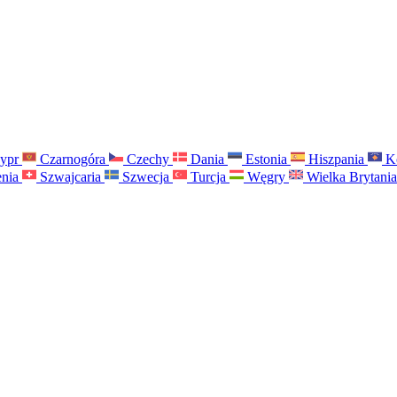
ypr
Czarnogóra
Czechy
Dania
Estonia
Hiszpania
K
nia
Szwajcaria
Szwecja
Turcja
Węgry
Wielka Brytani