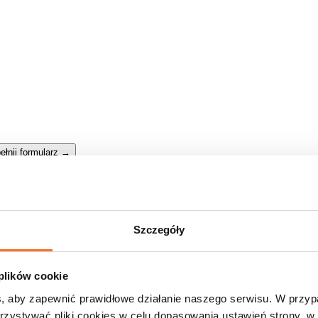
ełnij formularz
→
Szczegóły
 plików cookie
, aby zapewnić prawidłowe działanie naszego serwisu. W przy
zystywać pliki cookies w celu dopasowania ustawień strony, w 