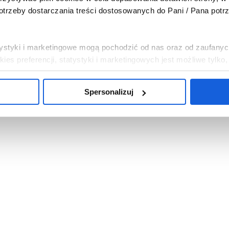
trzeby dostarczania treści dostosowanych do Pani / Pana potr
tatystyki i marketingowe mogą pochodzić od nas oraz od zaufanyc
es preferencji, statystyki i marketingowych jest możliwe tylko
Spersonalizuj
, abyśmy instalowali na Pani / Pana urządzeniu wszystkie pliki 
i chce Pani / Pan abyśmy wykorzystywali tylko pliki cookies ni
mowa”. Można w dowolnej chwili wycofać każdą z udzielonych 
c w „Spersonalizuj”.
bowych związanych z wykorzystywaniem plików cookies w powy
sp. z o.o. z siedzibą w Warszawie. Niezależnymi administrat
na temat wykorzystywanych plików cookies i przetwarzania dan
ajduje się w
Polityce Prywatności
.