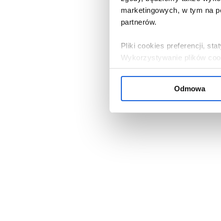
marketingowych, w tym na po
partnerów.
Pliki cookies preferencji, s
Wykorzystywanie plików cooki
zgoda.
Odmowa
Jeżeli zgadza się Pani / Pan
przycisk „W porządku”. Jeżel
serwisu, należy kliknąć „Od
ustawieniami cookies, klikają
Administratorem danych oso
Bank Komórek Macierzystych 
nasi partnerzy. Informacje 
przysługujących prawach, zn