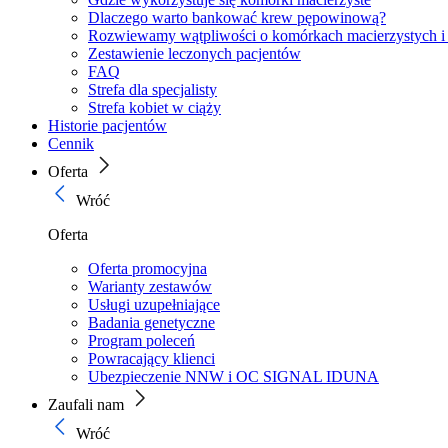
Dlaczego warto bankować krew pępowinową?
Rozwiewamy wątpliwości o komórkach macierzystych i
Zestawienie leczonych pacjentów
FAQ
Strefa dla specjalisty
Strefa kobiet w ciąży
Historie pacjentów
Cennik
Oferta
Wróć
Oferta
Oferta promocyjna
Warianty zestawów
Usługi uzupełniające
Badania genetyczne
Program poleceń
Powracający klienci
Ubezpieczenie NNW i OC SIGNAL IDUNA
Zaufali nam
Wróć