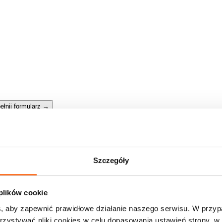
ełnij formularz
→
Szczegóły
 plików cookie
, aby zapewnić prawidłowe działanie naszego serwisu. W przy
zystywać pliki cookies w celu dopasowania ustawień strony, w 