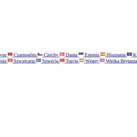
ypr
Czarnogóra
Czechy
Dania
Estonia
Hiszpania
K
nia
Szwajcaria
Szwecja
Turcja
Węgry
Wielka Brytani