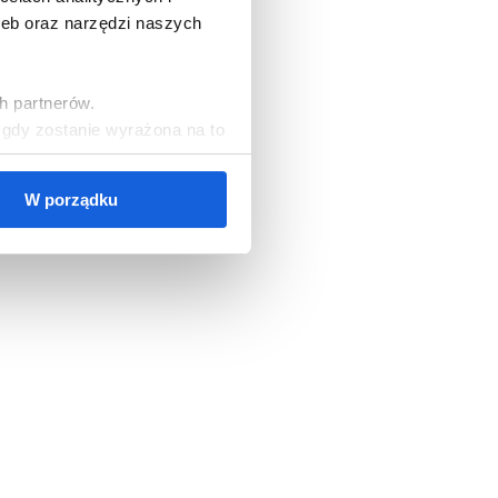
zeb oraz narzędzi naszych
h partnerów.
, gdy zostanie wyrażona na to
W porządku
cookies, należy wybrać
ezbędne do korzystania z
zgód oraz zarządzać
ższych celach jest Polski
orami danych mogą być także
ych osobowych, w tym o