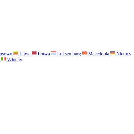
osowo
Litwa
Łotwa
Luksemburg
Macedonia
Niemcy
a
Włochy