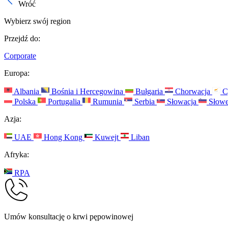
Wróć
Wybierz swój region
Przejdź do:
Corporate
Europa:
Albania
Bośnia i Hercegowina
Bułgaria
Chorwacja
C
Polska
Portugalia
Rumunia
Serbia
Słowacja
Słowe
Azja:
UAE
Hong Kong
Kuwejt
Liban
Afryka:
RPA
Umów konsultację o krwi pępowinowej