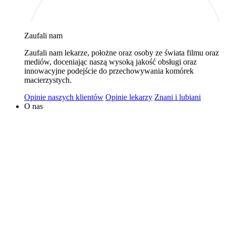
wykorzystywaniem plików cookies w powyższych celach
jest Polski Bank Komórek Macierzystych sp. z o.o. z
Zaufali nam
siedzibą w Warszawie. Niezależnymi administratorami
danych mogą być także nasi partnerzy. Informacje na
Zaufali nam lekarze, położne oraz osoby ze świata filmu oraz
temat wykorzystywanych plików cookies i przetwarzania
mediów, doceniając naszą wysoką jakość obsługi oraz
innowacyjne podejście do przechowywania komórek
danych osobowych, w tym o przysługujących prawach,
macierzystych.
znajduje się w
Polityce Prywatności
.
Opinie naszych klientów
Opinie lekarzy
Znani i lubiani
O nas