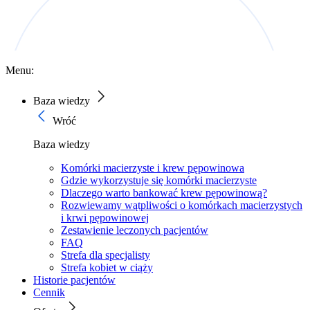
Menu:
Baza wiedzy
Wróć
Baza wiedzy
Komórki macierzyste i krew pępowinowa
Gdzie wykorzystuje się komórki macierzyste
Dlaczego warto bankować krew pępowinową?
Rozwiewamy wątpliwości o komórkach macierzystych
i krwi pępowinowej
Zestawienie leczonych pacjentów
FAQ
Strefa dla specjalisty
Strefa kobiet w ciąży
Historie pacjentów
Cennik