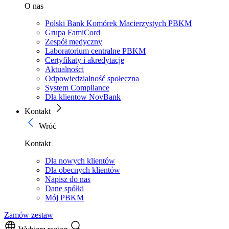
O nas
Polski Bank Komórek Macierzystych PBKM
Grupa FamiCord
Zespół medyczny
Laboratorium centralne PBKM
Certyfikaty i akredytacje
Aktualności
Odpowiedzialność społeczna
System Compliance
Dla klientow NovBank
Kontakt
Wróć
Kontakt
Dla nowych klientów
Dla obecnych klientów
Napisz do nas
Dane spółki
Mój PBKM
Zamów zestaw