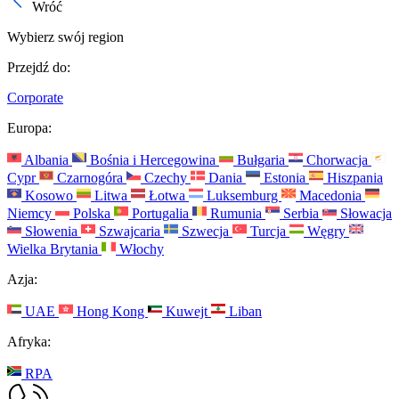
Wróć
Wybierz swój region
Przejdź do:
Corporate
Europa:
Albania
Bośnia i Hercegowina
Bułgaria
Chorwacja
Cypr
Czarnogóra
Czechy
Dania
Estonia
Hiszpania
Kosowo
Litwa
Łotwa
Luksemburg
Macedonia
Niemcy
Polska
Portugalia
Rumunia
Serbia
Słowacja
Słowenia
Szwajcaria
Szwecja
Turcja
Węgry
Wielka Brytania
Włochy
Azja:
UAE
Hong Kong
Kuwejt
Liban
Afryka:
RPA