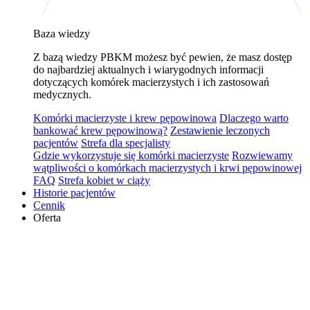
Baza wiedzy
Z bazą wiedzy PBKM możesz być pewien, że masz dostęp
do najbardziej aktualnych i wiarygodnych informacji
dotyczących komórek macierzystych i ich zastosowań
medycznych.
Komórki macierzyste i krew pępowinowa
Dlaczego warto
bankować krew pępowinową?
Zestawienie leczonych
pacjentów
Strefa dla specjalisty
Gdzie wykorzystuje się komórki macierzyste
Rozwiewamy
wątpliwości o komórkach macierzystych i krwi pępowinowej
FAQ
Strefa kobiet w ciąży
Historie pacjentów
Cennik
Oferta