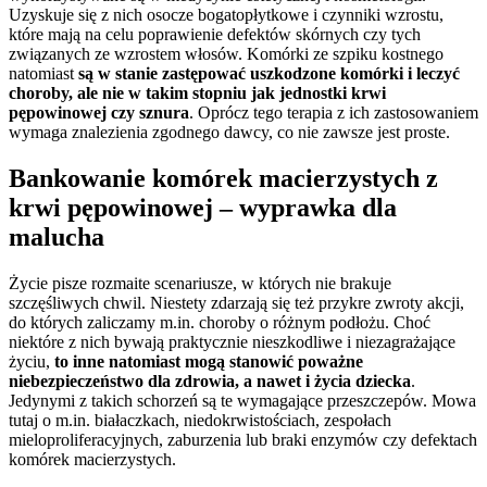
Uzyskuje się z nich osocze bogatopłytkowe i czynniki wzrostu,
które mają na celu poprawienie defektów skórnych czy tych
związanych ze wzrostem włosów. Komórki ze szpiku kostnego
natomiast
są w stanie zastępować uszkodzone komórki i leczyć
choroby, ale nie w takim stopniu jak jednostki krwi
pępowinowej czy sznura
. Oprócz tego terapia z ich zastosowaniem
wymaga znalezienia zgodnego dawcy, co nie zawsze jest proste.
Bankowanie komórek macierzystych z
krwi pępowinowej – wyprawka dla
malucha
Życie pisze rozmaite scenariusze, w których nie brakuje
szczęśliwych chwil. Niestety zdarzają się też przykre zwroty akcji,
do których zaliczamy m.in. choroby o różnym podłożu. Choć
niektóre z nich bywają praktycznie nieszkodliwe i niezagrażające
życiu,
to inne natomiast mogą stanowić poważne
niebezpieczeństwo dla zdrowia, a nawet i życia dziecka
.
Jedynymi z takich schorzeń są te wymagające przeszczepów. Mowa
tutaj o m.in. białaczkach, niedokrwistościach, zespołach
mieloproliferacyjnych, zaburzenia lub braki enzymów czy defektach
komórek macierzystych.