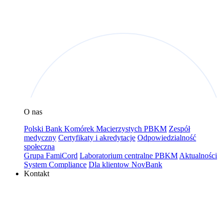
O nas
Polski Bank Komórek Macierzystych PBKM
Zespół
medyczny
Certyfikaty i akredytacje
Odpowiedzialność
społeczna
Grupa FamiCord
Laboratorium centralne PBKM
Aktualności
System Compliance
Dla klientow NovBank
Kontakt