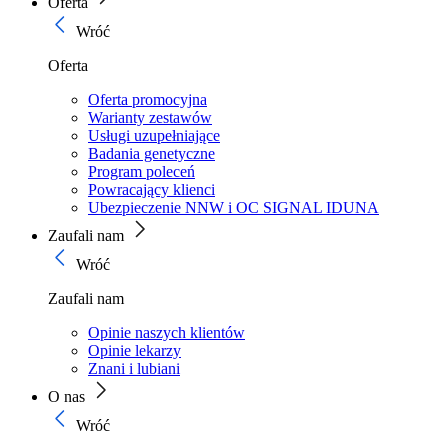
Oferta
Wróć
Oferta
Oferta promocyjna
Warianty zestawów
Usługi uzupełniające
Badania genetyczne
Program poleceń
Powracający klienci
Ubezpieczenie NNW i OC SIGNAL IDUNA
Zaufali nam
Wróć
Zaufali nam
Opinie naszych klientów
Opinie lekarzy
Znani i lubiani
O nas
Wróć